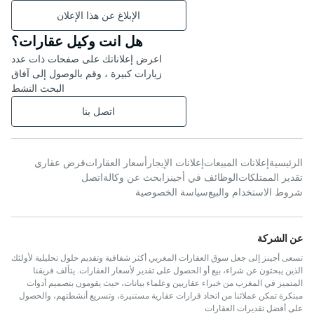
الإبلاغ عن هذا الإعلان
هل انت وكيل عقارات؟
اعرض إعلاناتك على صفحات ذات عدد
زيارات كبيرة ، وقم بالوصول إلى آفاق
البحث النشط
اتصل بنا
الرئيسية
إعلانات المبيعات
إعلانات الإيجار
أسعار العقارات
قرض عقاري
تقدير الممتلكات
الوظائف في أجينز
ابحث عن وكالة
اتصل
شروط الاستخدام والبيع
سياسة الخصوصية
عن الشركة
تسعى أجينز إلى جعل سوق العقارات المغربي أكثر شفافية وتقديم حلول تحليلية لأولئك
الذين يبحثون عن شراء، بيع أو الحصول على تقدير لأسعار العقارات. يتألف فريقنا
المتميز في المغرب من خبراء عقاريين وعلماء بيانات، حيث يقومون بتصميم أدوات
مبتكرة تمكن عملائنا من اتخاذ قرارات عقارية مستنيرة، وتسريع أنشطتهم، والحصول
على أفضل تقديرات العقارات