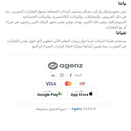
بيانتنا
نحن نجمع ونحلل ونُركب بشكل مستمر البيانات المتعلقة بسوق العقارات المغربي، بما
في ذلك العروض، والمعاملات، والبيانات الكاداسترية، والبيانات الاجتماعية
الديموغرافية، وغير ذلك الكثير، بهدف توفير تقدير دقيق لأولئك الذين يرغبون في شراء
أو بيع العقارات
تقنياتنا
يستخدم علماء البيانات لدينا خوارزميات التعلم الآلي لتطوير أدق حلول تقدير العقارات
في المغرب، مما يضمن أساسًا ممتازًا لاتخاذ قرارات الشراء أو البيع
تابعنا
حمّل من
حمّل من
Google Play
App Store
© 2026
Agenz
— جميع الحقوق محفوظة.