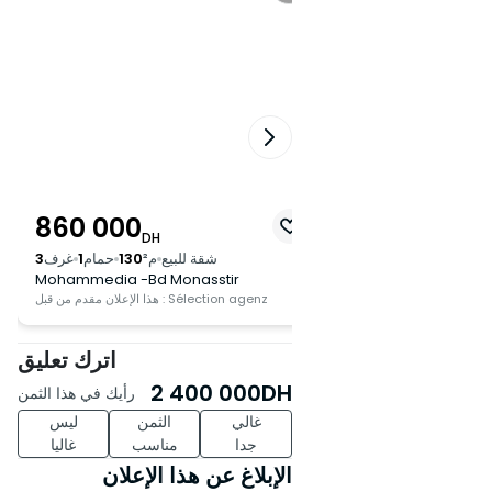
لتنظيم زيارة!**
860 000
1 950 000
DH
DH
م²
164
حمامات
2
غرف
3
شقة للبيع
م²
130
حمام
1
غرف
3
Mohammedia -Bd Monasstir
Mohammedia -Hass
Sélection
هذا الإعلان مقدم من قبل : Sélection agenz
اترك تعليق
2 400 000
DH
رأيك في هذا الثمن
غالي
الثمن
ليس
جدا
مناسب
غاليا
الإبلاغ عن هذا الإعلان