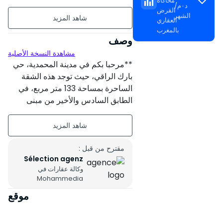
محاكاة
د٠م
/
القرض
133 م²
الشهر
العقاري
بالمغرب
غير مؤثث
وصف
مشاهدة النسخة الأصلية
طابق6 على 6
**مرحبا بكم في مدينة المحمدية، حي
3 شقق لكل مستوى
بارك الراقي، حيث توجد هذه الشقة
الساحرة بمساحة 133 متر مربع، في
عمر البناء : بين 6 و 10 سنة
الطابق السادس والأخير من مبنى
راقي.
حالة العقار : مقبول
تتكون الشقة من:
جنوب
مقترح من قبل :
Sélection agenz
- صالة واسعة يمكن أن تستوعب
وكالة عقارات في
مساحات متعددة تطل على شرفة
Mohammedia
يمكن تجهيزها بإطلالة مفتوحة
موقع
- غرفة طعام
- مطبخ عصري وعملي
- جناح رئيسي مع حمام داخلي خاص