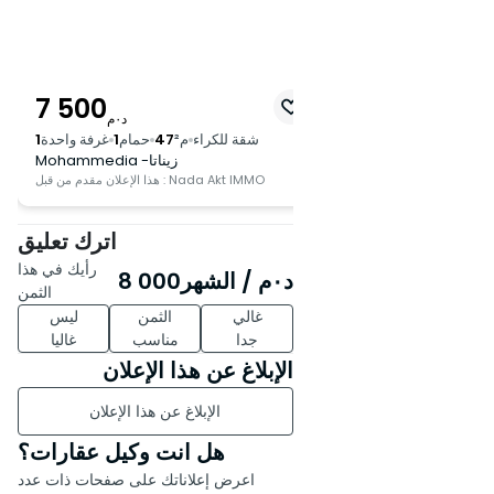
7 500
د٠م
شقة للكراء
م²
47
حمام
1
غرفة واحدة
1
Mohammedia -زيناتا
هذا الإعلان مقدم من قبل : Nada Akt IMMO
اترك تعليق
رأيك في هذا
د٠م
/ الشهر
8 000
الثمن
غالي
الثمن
ليس
جدا
مناسب
غاليا
الإبلاغ عن هذا الإعلان
الإبلاغ عن هذا الإعلان
هل انت وكيل عقارات؟
اعرض إعلاناتك على صفحات ذات عدد