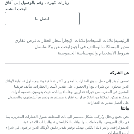
زيارات كبيرة ، وقم بالوصول إلى آفاق
البحث النشط
اتصل بنا
الرئيسية
إعلانات المبيعات
إعلانات الإيجار
أسعار العقارات
قرض عقاري
تقدير الممتلكات
الوظائف في أجينز
ابحث عن وكالة
اتصل
شروط الاستخدام والبيع
سياسة الخصوصية
عن الشركة
تسعى أجينز إلى جعل سوق العقارات المغربي أكثر شفافية وتقديم حلول تحليلية لأولئك
الذين يبحثون عن شراء، بيع أو الحصول على تقدير لأسعار العقارات. يتألف فريقنا
المتميز في المغرب من خبراء عقاريين وعلماء بيانات، حيث يقومون بتصميم أدوات
مبتكرة تمكن عملائنا من اتخاذ قرارات عقارية مستنيرة، وتسريع أنشطتهم، والحصول
على أفضل تقديرات العقارات
بيانتنا
نحن نجمع ونحلل ونُركب بشكل مستمر البيانات المتعلقة بسوق العقارات المغربي، بما
في ذلك العروض، والمعاملات، والبيانات الكاداسترية، والبيانات الاجتماعية
الديموغرافية، وغير ذلك الكثير، بهدف توفير تقدير دقيق لأولئك الذين يرغبون في شراء
أو بيع العقارات