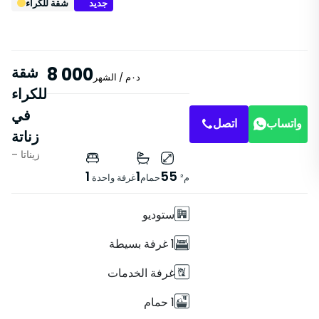
جديد
شقة للكراء
8 000
شقة
د٠م
/ الشهر
للكراء
في
واتساب
اتصل
زناتة
– زيناتا
خصائص
1
1
55
م²
حمام
غرفة واحدة
مع مصعد
ستوديو
1 غرفة بسيطة
غرفة الخدمات
1 حمام