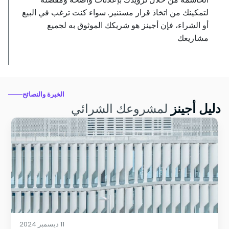
لتمكينك من اتخاذ قرار مستنير. سواء كنت ترغب في البيع
أو الشراء، فإن أجينز هو شريكك الموثوق به لجميع
مشاريعك
الخبرة والنصائح
دليل أجينز
لمشروعك الشرائي
11 ديسمبر 2024