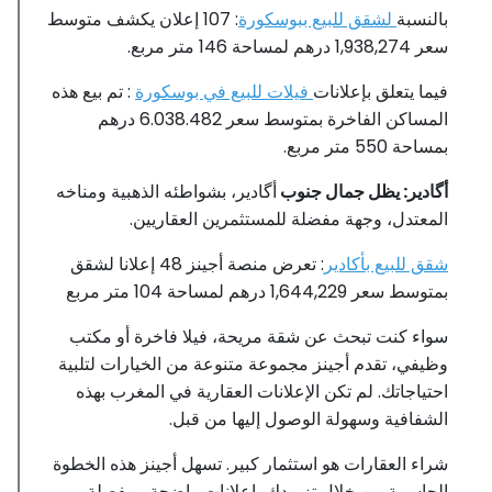
بالنسبة
لشقق للبيع ببوسكورة
: 107 إعلان يكشف متوسط
​​سعر 1,938,274 درهم لمساحة 146 متر مربع.
فيما يتعلق بإعلانات
فيلات للبيع في بوسكورة
: تم بيع هذه
المساكن الفاخرة بمتوسط ​​سعر 6.038.482 درهم
بمساحة 550 متر مربع.
أگادير: يظل جمال جنوب
أگادير، بشواطئه الذهبية ومناخه
المعتدل، وجهة مفضلة للمستثمرين العقاريين.
شقق للبيع بأكادير
: تعرض منصة أجينز 48 إعلانا لشقق
بمتوسط ​​سعر 1,644,229 درهم لمساحة 104 متر مربع
سواء كنت تبحث عن شقة مريحة، فيلا فاخرة أو مكتب
وظيفي، تقدم أجينز مجموعة متنوعة من الخيارات لتلبية
احتياجاتك. لم تكن الإعلانات العقارية في المغرب بهذه
الشفافية وسهولة الوصول إليها من قبل.
شراء العقارات هو استثمار كبير. تسهل أجينز هذه الخطوة
الحاسمة من خلال تزويدك بإعلانات واضحة ومفصلة