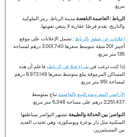
مربع.
الرباط : العاصمة الناهضة
مدينة الرباط، رمز الملوكية
والتاريخ، تقدم فرصًا عقارية لا ينبغي تفويتها.
إعلانات عن شقق بالرباط
: تشمل الإعلانات على موقع
أجينز 201 شقة متوسط ​​سعرها 3.001.740 درهم لمساحة
136 متر مربع.
إذا كنت ترغب في
شراء فيلا في الرباط
، فاعلم أن هذه
المساكن المرموقة يبلغ متوسط ​​سعرها 8.973.149 درهم
لمساحة 951 متر مربع.
الأراضي المعروضة للبيع بالعاصمة
2,251,437 درهم على مساحة 6,348 متر مربع.
النواصر: بين الحداثة والطبيعة
تشتهر النواصر بمناطقها
السكنية مثل دار بوعزة وبوسكورة، وهي تجتذب العديد
من المستثمرين.