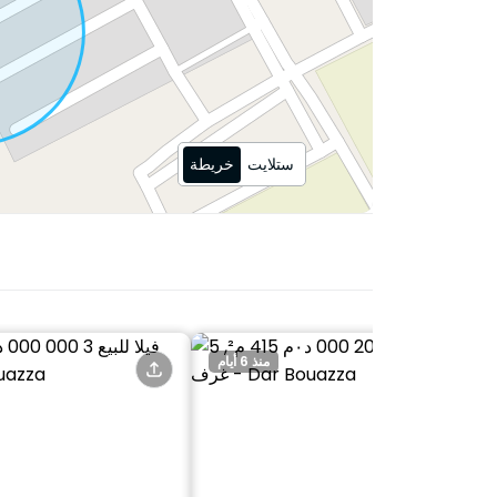
ستلايت
خريطة
منذ 6 أيام