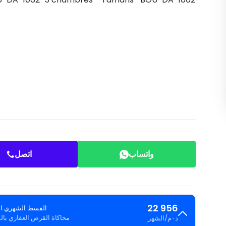
واتساب
اتصل
22 956
القسط الشهري ال
محاكاة القرض العقاري با
د٠م
/
الشهر