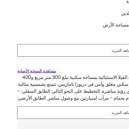
1 سنة
مشاهدة النسخة الأصلية
للبيع - فيلا استثنائية في دربوزا تاماريس. اكتشف هذه الفيلا الاستثنائية بمساحة سكنية تبلغ 300 متر مربع و400
طوابق، تقع في مجمع سكني مغلق وآمن في دربوزا تاماريس. تتمتع بشمسية مثالية
 رؤية مباشرة. التخطيط على النحو التالي: الطابق السفلي: -
بحمام - مرآب لسيارتين مع وصول مباشر. الطابق الأرضي:
الحديقة والمسبح - منطقة معيشة مرتفعة، مثالية لأوقات
الاسترخاء - مرحاض ضيوف حديث. الطابق الأول: - 4 غرف نوم، بما في ذلك غرفتي نوم رئيسيتين بحمام خاص -
مسبح خاص وحديقة خضراء - نظام أمان مع كاميرات مراقبة -
 ساخنة شمسية - مرآب خاص ومجمع آمن. ممتلكات نادرة،