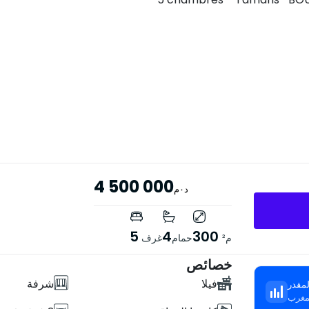
4 500 000
د٠م
5
4
300
م²
حمام
غرف
خصائص
فيلا
شرفة
مقدر
لمغرب