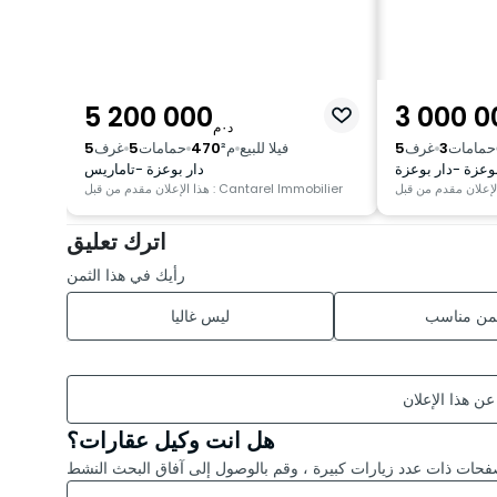
5 200 000
3 000 0
د٠م
حمامات
3
غرف
5
فيلا للبيع
م²
470
حمامات
5
غرف
5
بوعزة -دار بوعزة
دار بوعزة -تاماريس
هذا الإعلان مقدم من قبل : Cantarel Immobilier
اترك تعليق
رأيك في هذا الثمن
ثمن مناسب
ليس غاليا
 عن هذا الإعلان
هل انت وكيل عقارات؟
حات ذات عدد زيارات كبيرة ، وقم بالوصول إلى آفاق البحث النشط