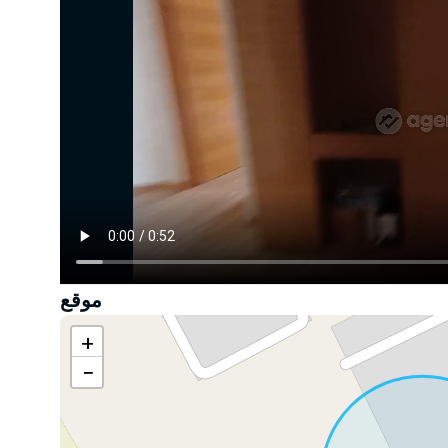
موقع
+
−