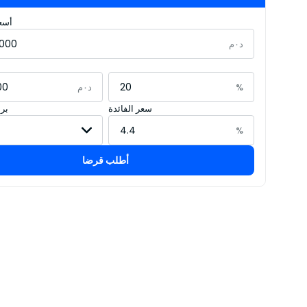
أسعا
د٠م
%
د٠م
سعر الفائدة
بر
%
أطلب قرضا