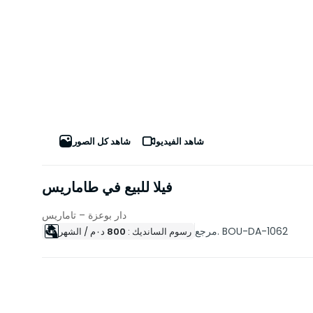
شاهد الفيديو
شاهد كل الصور
فيلا للبيع في طاماريس
دار بوعزة – تاماريس
مرجع. BOU-DA-1062
رسوم السانديك :
800
د٠م
/ الشهر