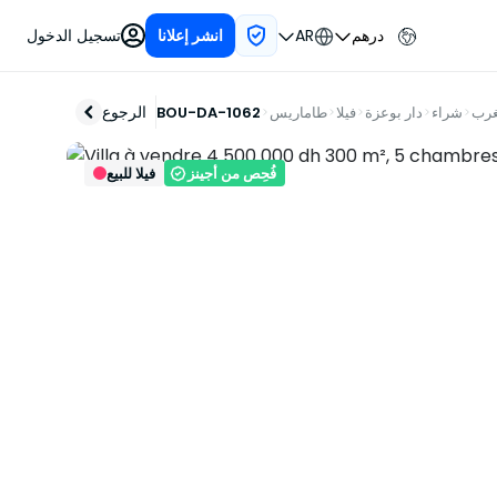
درهم
AR
تسجيل الدخول
انشر إعلانا
الرجوع
غرب
شراء
دار بوعزة
فيلا
طاماريس
BOU-DA-1062
فُحِص من أجينز
فيلا للبيع