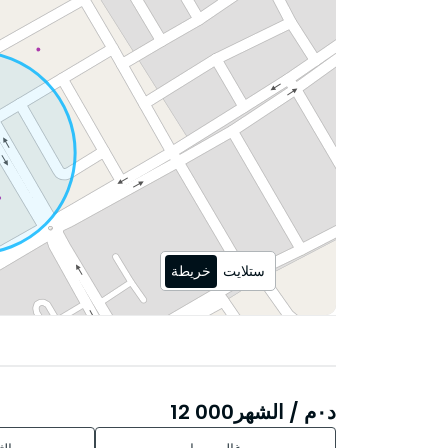
ستلايت
خريطة
د٠م
/ الشهر
12 000