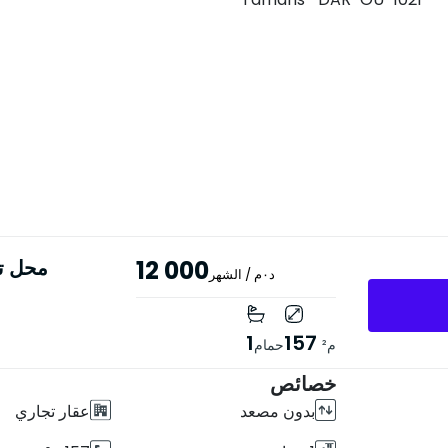
12 000
محل تجاري بمس
د٠م
/ الشهر
1
157
م²
حمام
خصائص
بدون مصعد
عقار تجاري