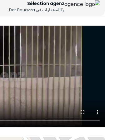
Sélection agenz
المساحة الأرضية: 77 م²
وكالة عقارات في Dar Bouazza
الميزانين: 39 م²
القبو: 41 م²
عقار ذو إمكانات عالية، مثالي لتطوير عملك في بيئة 
اتصل بنا الآن لمزيد من المعلومات أو لتنظيم زيارة.