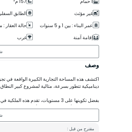
1 حمام
157 م²
غير مؤثث
الطابق السفلي r 1
عمر البناء : بين 1 و 5 سنوات
حالة العقار : 
إقامة آمنة
غرب
بدون مواجهة
وصف
اكتشف هذه المساحة التجارية الكبيرة الواقعة في تج
ديناميكية تتطور بسرعة، مثالية لمشروع كبير النطاق.
بفضل تكوينها على 3 مستويات، تقدم هذه
مناسبة تمامًا لأنواع مختلفة من الأنشطة التجارية.
الميزات الرئيسية:
مقترح من قبل :