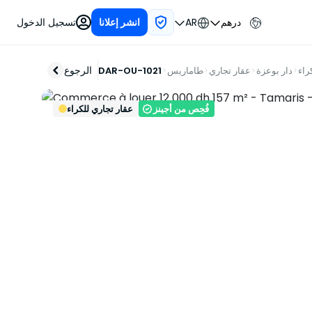
درهم
AR
تسجيل الدخول
انشر إعلانا
الرجوع
راء
دار بوعزة
عقار تجاري
طاماريس
DAR-OU-1021
فُحِص من أجينز
عقار تجاري للكراء