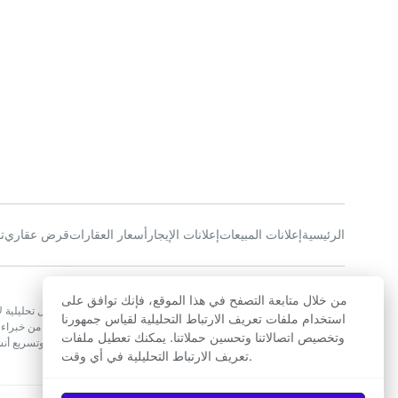
الرئيسية
إعلانات المبيعات
إعلانات الإيجار
أسعار العقارات
قرض عقاري
ت
عن الشركة
من خلال متابعة التصفح في هذا الموقع، فإنك توافق على
تسعى أجينز إلى جعل سوق العقارات المغربي أكثر شفافية وتقديم حلول تحليلية لأو
استخدام ملفات تعريف الارتباط التحليلية لقياس جمهورنا
الحصول على تقدير لأسعار العقارات. يتألف فريقنا المتميز في المغرب من خبراء 
وتخصيص اتصالاتنا وتحسين حملاتنا. يمكنك تعطيل ملفات
بتصميم أدوات مبتكرة تمكن عملائنا من اتخاذ قرارات عقارية مستنيرة، وتسريع 
تعريف الارتباط التحليلية في أي وقت.
العقارات