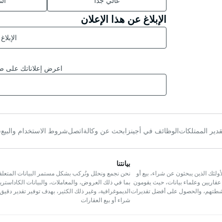
غالي جدا
ال
الإبلاغ عن هذا الإعلان
الإبلاغ
اعرض إعلاناتك على صف
قدير الممتلكات
الوظائف في أجينز
ابحث عن وكالة
اتصل
شروط الاستخدام والبيع
س
بيانتنا
لئك الذين يبحثون عن شراء، بيع أو
نحن نجمع ونحلل ونُركب بشكل مستمر البيانات المتعلق
عقاريين وعلماء بيانات، حيث يقومون
بما في ذلك العروض، والمعاملات، والبيانات الكاداسترية،
أنشطتهم، والحصول على أفضل تقديرات
الديموغرافية، وغير ذلك الكثير، بهدف توفير تقدير دقيق
شراء أو بيع العقارات