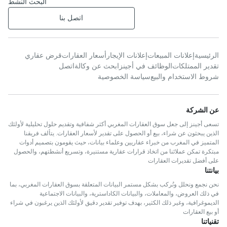
البحث النشط
اتصل بنا
الرئيسية
إعلانات المبيعات
إعلانات الإيجار
أسعار العقارات
قرض عقاري
تقدير الممتلكات
الوظائف في أجينز
ابحث عن وكالة
اتصل
شروط الاستخدام والبيع
سياسة الخصوصية
عن الشركة
تسعى أجينز إلى جعل سوق العقارات المغربي أكثر شفافية وتقديم حلول تحليلية لأولئك
الذين يبحثون عن شراء، بيع أو الحصول على تقدير لأسعار العقارات. يتألف فريقنا
المتميز في المغرب من خبراء عقاريين وعلماء بيانات، حيث يقومون بتصميم أدوات
مبتكرة تمكن عملائنا من اتخاذ قرارات عقارية مستنيرة، وتسريع أنشطتهم، والحصول
على أفضل تقديرات العقارات
بيانتنا
نحن نجمع ونحلل ونُركب بشكل مستمر البيانات المتعلقة بسوق العقارات المغربي، بما
في ذلك العروض، والمعاملات، والبيانات الكاداسترية، والبيانات الاجتماعية
الديموغرافية، وغير ذلك الكثير، بهدف توفير تقدير دقيق لأولئك الذين يرغبون في شراء
أو بيع العقارات
تقنياتنا