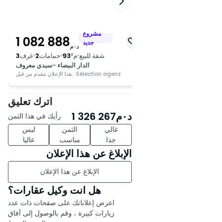
- إقامة مغلقة وآمنة على مدار الساعة
- مساحات خضراء وأماكن لعب
للأطفال
ع
مشروع
1 082 888
1 287 167
د
جديد
- بيئة معيشية هادئة ومريحة في حي
د٠م
د٠م
ديناميكي
م²
187
حمامات
2
غرف
3
شقة للبيع
م²
93
حمامات
2
غرف
3
ار البيضاء -سيدي معروف
الدار البيضاء -سيدي معروف
Sélection
هذا الإعلان مقدم من قبل : Sélection agenz
أسعار تبدأ من 900,000 درهم. اتصل
بنا لمزيد من المعلومات وزيارة!
اترك تعليق
د٠م
1 326 267
رأيك في هذا الثمن
غالي
الثمن
ليس
جدا
مناسب
غاليا
الإبلاغ عن هذا الإعلان
الإبلاغ عن هذا الإعلان
هل انت وكيل عقارات؟
اعرض إعلاناتك على صفحات ذات عدد
زيارات كبيرة ، وقم بالوصول إلى آفاق