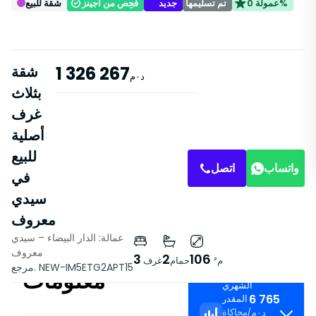
عمولة 0%
تم تسليمها
جديد
فُحِص من أجينز
شقة للبيع
1 326 267
شقة
د٠م
بثلاث
غرف
أصلية
للبيع
واتساب
اتصل
في
سيدي
معروف
عمالة: الدار البيضاء – سيدي
معروف
3
2
106
م²
حمام
غرف
مرجع. NEW-IM5ETG2APT15
معلومات
القسط
الشهري
6 765
المقدر
محاكاة
د٠م
/