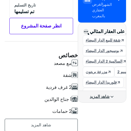
القرض
الشهر
تاريخ التسليم
العقاري
تم تسليمها
بالمغرب
انظر صفحة المشروع
ور على العقار المثالي
شقة للبيع الدار البيضاء
بوسيجور الدار البيضاء
خصائص
السالمية 2 الدار البيضاء
مع مصعد
لنسيم 2
مزرعة بريتون
شقة
فلوريدا الدار البيضاء
2 غرف فردية
شقق في الدار البيضاء
شاهد المزيد
1 جناح الوالدين
القطب المالي للدار البيضاء
2 حمامات
شراء شقة بالدار البيضاء
106 م²
البيضاء 300.000 درهم