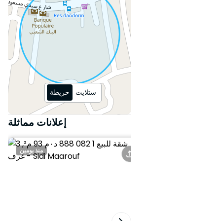
مصممة بشكل جيد
- شرفات، تراسات أو حدائق خاصة
- تشطيبات عالية الجودة: رخام، طلاء
زخرفي حديث
- مطبخ مجهز
- جراج مع سند ملكية مشمول
موقع متميز
ستلايت
خريطة
- موقع مثالي على شارع سيدي
إعلانات مماثلة
معروف، مقابل مسجد أداريصا
- على بعد 5 دقائق فقط من
كازانيرشور
منذ 6 أيام
منذ يومين
- مرافق قريبة: كارفور ماركت، بيم،
مدارس
- وصول سهل إلى الطرق الرئيسية
مزايا المشروع