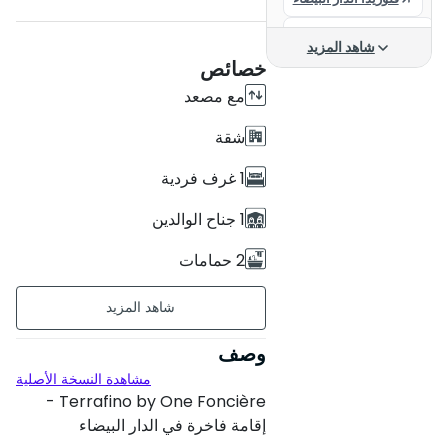
شقق في الدار البيضاء
شاهد المزيد
خصائص
القطب المالي للدار البيضاء
مع مصعد
شراء شقة بالدار البيضاء
شقة
البيضاء 300.000 درهم
1 غرف فردية
1 جناح الوالدين
2 حمامات
78 م²
غير مؤثث
وصف
مشاهدة النسخة الأصلية
الطابق السفلي sur 3
Terrafino by One Foncière -
عمر البناء : جديدة
إقامة فاخرة في الدار البيضاء