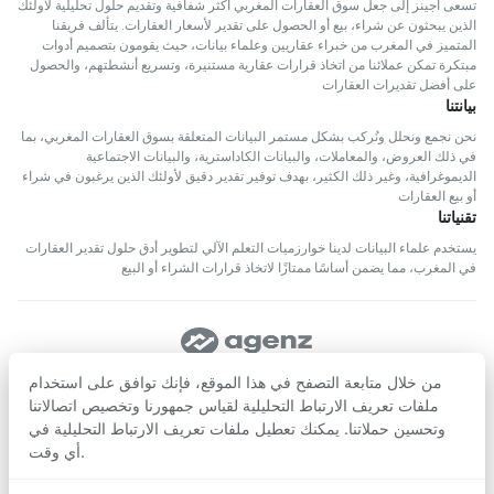
تسعى أجينز إلى جعل سوق العقارات المغربي أكثر شفافية وتقديم حلول تحليلية لأولئك
الذين يبحثون عن شراء، بيع أو الحصول على تقدير لأسعار العقارات. يتألف فريقنا
المتميز في المغرب من خبراء عقاريين وعلماء بيانات، حيث يقومون بتصميم أدوات
مبتكرة تمكن عملائنا من اتخاذ قرارات عقارية مستنيرة، وتسريع أنشطتهم، والحصول
على أفضل تقديرات العقارات
بيانتنا
نحن نجمع ونحلل ونُركب بشكل مستمر البيانات المتعلقة بسوق العقارات المغربي، بما
في ذلك العروض، والمعاملات، والبيانات الكاداسترية، والبيانات الاجتماعية
الديموغرافية، وغير ذلك الكثير، بهدف توفير تقدير دقيق لأولئك الذين يرغبون في شراء
أو بيع العقارات
تقنياتنا
يستخدم علماء البيانات لدينا خوارزميات التعلم الآلي لتطوير أدق حلول تقدير العقارات
في المغرب، مما يضمن أساسًا ممتازًا لاتخاذ قرارات الشراء أو البيع
تابعنا
من خلال متابعة التصفح في هذا الموقع، فإنك توافق على استخدام
ملفات تعريف الارتباط التحليلية لقياس جمهورنا وتخصيص اتصالاتنا
وتحسين حملاتنا. يمكنك تعطيل ملفات تعريف الارتباط التحليلية في
حمّل من
حمّل من
Google Play
App Store
أي وقت.