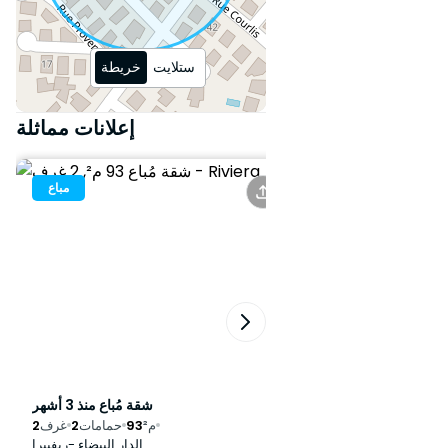
تقع الإقامة بشكل مثالي بالقرب من
الطرق الرئيسية مثل شارع غاندي،
ستلايت
خريطة
طريق الجديدة، وشارع عبد الرحيم
بوعبيد، مما يوفر وصولًا سريعًا إلى
إعلانات مماثلة
المتاجر ووسائل النقل والمرافق
الثقافية.
مباع
مباع
- الأسعار تبدأ من 1،610،000 درهم
مغربي للعقارات المتبقية
- التسليم المتوقع: ديسمبر 2025
اتصل بنا اليوم لمزيد من المعلومات أو
لترتيب زيارة!
شقة مُباع منذ 9 أشهر
شقة مُباع منذ 3 أشهر
م²
59
حمامات
2
غرف
2
م²
93
حمامات
2
غرف
2
الدار البيضاء -بالمييه
الدار البيضاء -ريفييرا