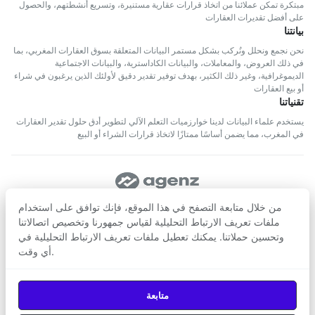
مبتكرة تمكن عملائنا من اتخاذ قرارات عقارية مستنيرة، وتسريع أنشطتهم، والحصول
على أفضل تقديرات العقارات
بيانتنا
نحن نجمع ونحلل ونُركب بشكل مستمر البيانات المتعلقة بسوق العقارات المغربي، بما
في ذلك العروض، والمعاملات، والبيانات الكاداسترية، والبيانات الاجتماعية
الديموغرافية، وغير ذلك الكثير، بهدف توفير تقدير دقيق لأولئك الذين يرغبون في شراء
أو بيع العقارات
تقنياتنا
يستخدم علماء البيانات لدينا خوارزميات التعلم الآلي لتطوير أدق حلول تقدير العقارات
في المغرب، مما يضمن أساسًا ممتازًا لاتخاذ قرارات الشراء أو البيع
تابعنا
من خلال متابعة التصفح في هذا الموقع، فإنك توافق على استخدام
ملفات تعريف الارتباط التحليلية لقياس جمهورنا وتخصيص اتصالاتنا
وتحسين حملاتنا. يمكنك تعطيل ملفات تعريف الارتباط التحليلية في
حمّل من
حمّل من
أي وقت.
Google Play
App Store
© 2026
Agenz
— جميع الحقوق محفوظة.
متابعة