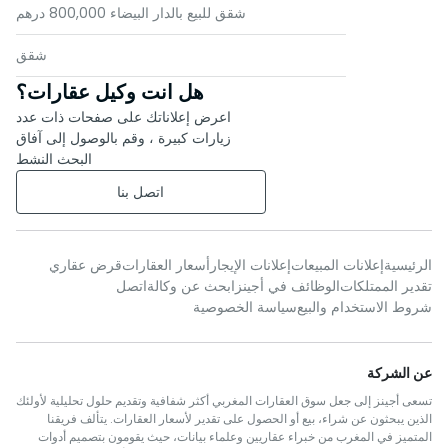
شقق للبيع بالدار البيضاء 800,000 درهم
شقق
هل انت وكيل عقارات؟
اعرض إعلاناتك على صفحات ذات عدد
زيارات كبيرة ، وقم بالوصول إلى آفاق
البحث النشط
اتصل بنا
الرئيسية
إعلانات المبيعات
إعلانات الإيجار
أسعار العقارات
قرض عقاري
تقدير الممتلكات
الوظائف في أجينز
ابحث عن وكالة
اتصل
شروط الاستخدام والبيع
سياسة الخصوصية
عن الشركة
تسعى أجينز إلى جعل سوق العقارات المغربي أكثر شفافية وتقديم حلول تحليلية لأولئك
الذين يبحثون عن شراء، بيع أو الحصول على تقدير لأسعار العقارات. يتألف فريقنا
المتميز في المغرب من خبراء عقاريين وعلماء بيانات، حيث يقومون بتصميم أدوات