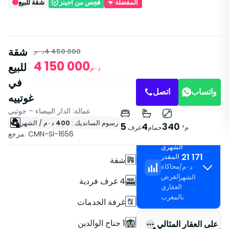
المفضلة
فُحِص من أجينز
شقة للبيع
شقة
4 450 000
د٠م
4 150 000
للبيع
د٠م
في
واتساب
اتصل
غوتييه
عمالة: الدار البيضاء – جوثيي
رسوم السانديك :
400
د٠م
/ الشهر
خصائص
5
4
340
م²
حمام
غرف
مرجع. CMN-SI-1656
القسط
مع مصعد
الشهري
21 171
المقدر
شقة
محاكاة
د٠م
/
القرض
الشهر
4 غرف فردية
العقاري
بالمغرب
غرفة الخدمات
1 جناح الوالدين
ور على العقار المثالي