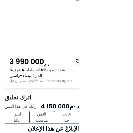
3 990 000
د٠م
شقة للبيع
م²
318
حمامات
4
غرف
5
الدار البيضاء -راسين
هذا الإعلان مقدم من قبل : Sélection agenz
اترك تعليق
د٠م
4 150 000
رأيك في هذا الثمن
غالي
الثمن
ليس
جدا
مناسب
غاليا
الإبلاغ عن هذا الإعلان