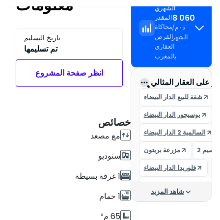
معلومات
الشهري
8 060
المقدر
محاكاة
د٠م
/
القرض
الشهر
تاريخ التسليم
العقاري
تم تسليمها
بالمغرب
انظر صفحة المشروع
ور على العقار المثالي
شقة للبيع الدار البيضاء
بوسيجور الدار البيضاء
خصائص
السالمية 2 الدار البيضاء
مع مصعد
لنسيم 2
مزرعة بريتون
ستوديو
فلوريدا الدار البيضاء
1 غرفة بسيطة
شقق في الدار البيضاء
شاهد المزيد
1 حمام
القطب المالي للدار البيضاء
65 م²