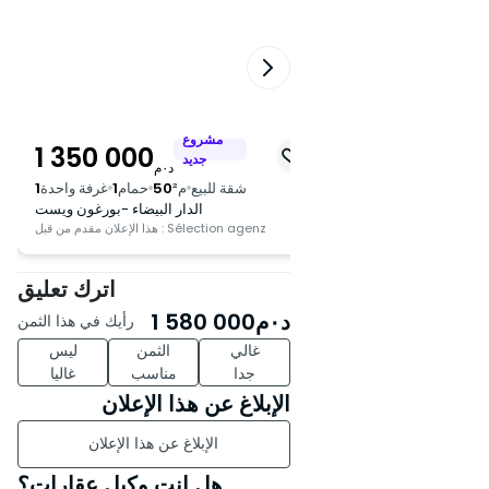
الأفريقي
- صالات الألعاب الرياضية القريبة
- سهولة الوصول إلى وسائل النقل
العامة
- العديد من الخدمات مثل البنوك
والصيدليات والمقاهي والمطاعم
مشروع
1 350 000
1 100 000
د
جديد
د٠م
د٠م
لمزيد من المعلومات أو لترتيب زيارة،
²
39
حمام
1
غرفة واحدة
1
شقة للبيع
م²
50
حمام
1
غرفة واحدة
1
ر البيضاء -بورغون ويست
الدار البيضاء -بورغون ويست
اتصل بنا مباشرة.
Sélection
هذا الإعلان مقدم من قبل : Sélection agenz
اترك تعليق
د٠م
1 580 000
رأيك في هذا الثمن
غالي
الثمن
ليس
جدا
مناسب
غاليا
الإبلاغ عن هذا الإعلان
الإبلاغ عن هذا الإعلان
هل انت وكيل عقارات؟