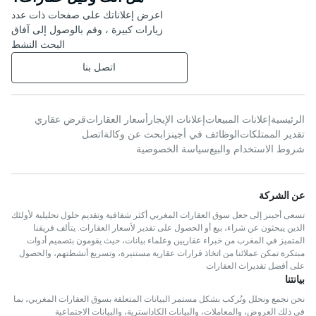
اعرض إعلاناتك على صفحات ذات عدد
زيارات كبيرة ، وقم بالوصول إلى آفاق
البحث النشط
اتصل بنا
الرئيسية
إعلانات المبيعات
إعلانات الإيجار
أسعار العقارات
قرض عقاري
تقدير الممتلكات
الوظائف في أجينز
ابحث عن وكالة
اتصل
شروط الاستخدام والبيع
سياسة الخصوصية
عن الشركة
تسعى أجينز إلى جعل سوق العقارات المغربي أكثر شفافية وتقديم حلول تحليلية لأولئك
الذين يبحثون عن شراء، بيع أو الحصول على تقدير لأسعار العقارات. يتألف فريقنا
المتميز في المغرب من خبراء عقاريين وعلماء بيانات، حيث يقومون بتصميم أدوات
مبتكرة تمكن عملائنا من اتخاذ قرارات عقارية مستنيرة، وتسريع أنشطتهم، والحصول
على أفضل تقديرات العقارات
بيانتنا
نحن نجمع ونحلل ونُركب بشكل مستمر البيانات المتعلقة بسوق العقارات المغربي، بما
في ذلك العروض، والمعاملات، والبيانات الكاداسترية، والبيانات الاجتماعية