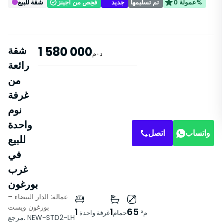
عمولة 0%
تم تسليمها
جديد
فُحِص من أجينز
شقة للبيع
1 580 000
شقة
د٠م
رائعة
من
غرفة
نوم
واحدة
واتساب
اتصل
للبيع
في
غرب
بورغون
عمالة: الدار البيضاء –
بورغون ويست
1
1
65
م²
حمام
غرفة واحدة
مرجع. NEW-STD2-LH
القسط