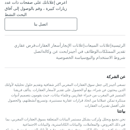
اعرض إعلاناتك على صفحات ذات عدد
زيارات كبيرة ، وقم بالوصول إلى آفاق
البحث النشط
اتصل بنا
الرئيسية
إعلانات المبيعات
إعلانات الإيجار
أسعار العقارات
قرض عقاري
تقدير الممتلكات
الوظائف في أجينز
ابحث عن وكالة
اتصل
شروط الاستخدام والبيع
سياسة الخصوصية
عن الشركة
تسعى أجينز إلى جعل سوق العقارات المغربي أكثر شفافية وتقديم حلول تحليلية لأولئك
الذين يبحثون عن شراء، بيع أو الحصول على تقدير لأسعار العقارات. يتألف فريقنا
المتميز في المغرب من خبراء عقاريين وعلماء بيانات، حيث يقومون بتصميم أدوات
مبتكرة تمكن عملائنا من اتخاذ قرارات عقارية مستنيرة، وتسريع أنشطتهم، والحصول
على أفضل تقديرات العقارات
بيانتنا
نحن نجمع ونحلل ونُركب بشكل مستمر البيانات المتعلقة بسوق العقارات المغربي، بما
في ذلك العروض، والمعاملات، والبيانات الكاداسترية، والبيانات الاجتماعية
الديموغرافية، وغير ذلك الكثير، بهدف توفير تقدير دقيق لأولئك الذين يرغبون في شراء