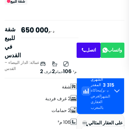
شقة للبيع
650 000
شقة
د٠م
للبيع
في
واتساب
اتصل
القدس
عمالة: الدار البيضاء –
خصائص
القدس
2
2
106
م²
حمام
غرف
القسط
بدون مصعد
الشهري
3 315
المقدر
شقة
محاكاة
د٠م
/
القرض
الشهر
2 غرف فردية
العقاري
بالمغرب
2 حمامات
106 م²
ور على العقار المثالي