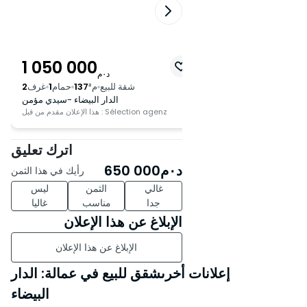
1 050 000
560 000
د٠م
د٠م
لبيع
م²
65
حمام
1
غرف
2
شقة للبيع
م²
137
حمام
1
غرف
2
لدار البيضاء -سيدي مؤمن
الدار البيضاء -سيدي مؤمن
Menzil Im
هذا الإعلان مقدم من قبل : Sélection agenz
اترك تعليق
د٠م
650 000
رأيك في هذا الثمن
غالي
الثمن
ليس
جدا
مناسب
غاليا
الإبلاغ عن هذا الإعلان
الإبلاغ عن هذا الإعلان
إعلانات أخرىشقق للبيع في عمالة: الدار
البيضاء