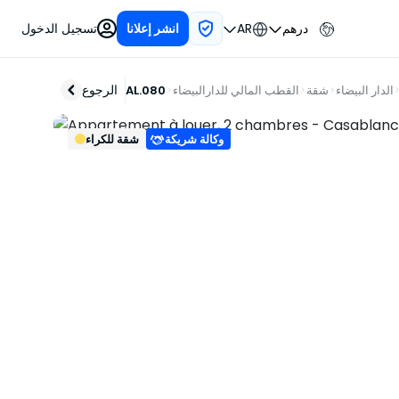
درهم
AR
تسجيل الدخول
انشر إعلانا
الرجوع
الدار البيضاء
شقة
القطب المالي للدارالبيضاء
AL.080
وكالة شريكة
شقة للكراء