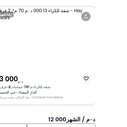
منذ شهر
13 000
د٠م
شقة للكراء
م²
70
حمامات
2
غرف
الدار البيضاء -حي الحسن
هذا الإعلان مقدم من قبل : Cantarel Immobilier
د٠م
/ الشهر
12 000