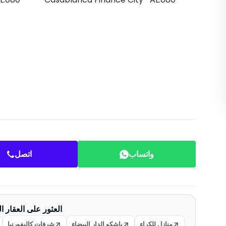
واتساب
اتصل
العثور على العقار ا
منازل للكراء
باشكو الدار البيضاء
شرفات كاليفورنيا