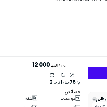
12 000
د٠م
/ الشهر
2
1
78
م²
حمام
غرف
خصائص
مع مصعد
شقة
لمثالي
للإيجار