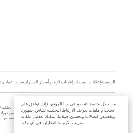
الرئيسية
إعلانات المبيعات
إعلانات الإيجار
أسعار العقارات
قرض عقاري
ت
عن الشركة
من خلال متابعة التصفح في هذا الموقع، فإنك توافق على
تسعى أجينز إلى جعل سوق العقارات المغربي أكثر شفافية وتقديم حلول تحليلية لأو
استخدام ملفات تعريف الارتباط التحليلية لقياس جمهورنا
الحصول على تقدير لأسعار العقارات. يتألف فريقنا المتميز في المغرب من خبراء 
وتخصيص اتصالاتنا وتحسين حملاتنا. يمكنك تعطيل ملفات
بتصميم أدوات مبتكرة تمكن عملائنا من اتخاذ قرارات عقارية مستنيرة، وتسريع 
تعريف الارتباط التحليلية في أي وقت.
العقارات