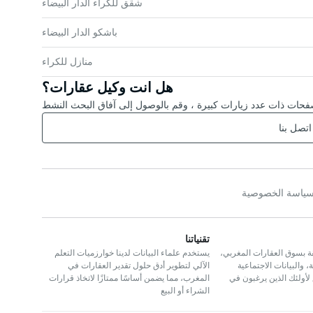
شقق للكراء الدار البيضاء
باشكو الدار البيضاء
منازل للكراء
هل انت وكيل عقارات؟
حات ذات عدد زيارات كبيرة ، وقم بالوصول إلى آفاق البحث النشط
اتصل بنا
ياسة الخصوصية
تقنياتنا
ة بسوق العقارات المغربي،
يستخدم علماء البيانات لدينا خوارزميات التعلم
 والبيانات الاجتماعية
الآلي لتطوير أدق حلول تقدير العقارات في
 لأولئك الذين يرغبون في
المغرب، مما يضمن أساسًا ممتازًا لاتخاذ قرارات
الشراء أو البيع