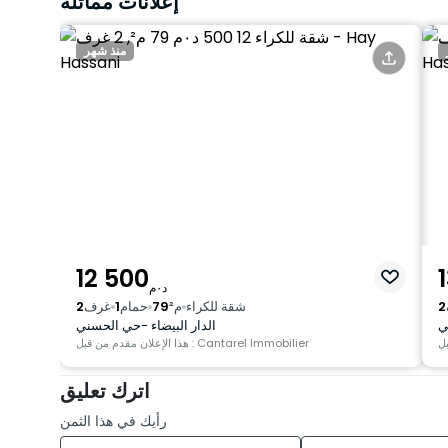
إعلانات مماثلة
منذ شهر
12 500
د٠م
2
شقة للكراء
م²
79
حمام
1
غرف
2
ي
الدار البيضاء -حي الحسني
هذا الإعلان مقدم من قبل : Cantarel Immobilier
اترك تعليق
رأيك في هذا الثمن