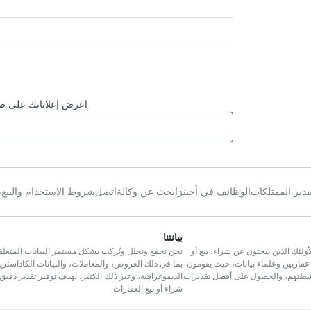
اعرض إعلاناتك على صف
قدير الممتلكات
الوظائف في أجينز
ابحث عن وكالة
اتصل
شروط الاستخدام والبيع
س
بيانتنا
لئك الذين يبحثون عن شراء، بيع أو
نحن نجمع ونحلل ونُركب بشكل مستمر البيانات المتعلق
عقاريين وعلماء بيانات، حيث يقومون
بما في ذلك العروض، والمعاملات، والبيانات الكاداسترية،
أنشطتهم، والحصول على أفضل تقديرات
الديموغرافية، وغير ذلك الكثير، بهدف توفير تقدير دقيق
شراء أو بيع العقارات