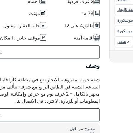
2 غرف فردية
1 حمام
ة للإيجار
78 م²
مؤثث
ببوسكورة
طابق4 على 12
حالة العقار : مقبول
 بوسكورة
إقامة آمنة
موقف خاص : 1 مكان
شقق
تراس
بدون مواجهة
ار البيضاء
وصف
شقة جميلة مفروشة للايجار تقع في منطقة كازا فاين
الساعة. الشقة في الطابق الرابع مع شرفة. تتألف م
مجهز بالكامل - 2 غرف نوم مع خزائن وإم
المعلومات أو للزيارة، لا تتردد في الاتصال بنا.
مقترح من قبل :