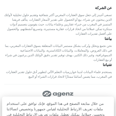
عن الشركة
تسعى أجينز إلى جعل سوق العقارات المغربي أكثر شفافية وتقديم حلول تحليلية لأولئك
الذين يبحثون عن شراء، بيع أو الحصول على تقدير لأسعار العقارات. يتألف فريقنا
المتميز في المغرب من خبراء عقاريين وعلماء بيانات، حيث يقومون بتصميم أدوات
مبتكرة تمكن عملائنا من اتخاذ قرارات عقارية مستنيرة، وتسريع أنشطتهم، والحصول
على أفضل تقديرات العقارات
بيانتنا
نحن نجمع ونحلل ونُركب بشكل مستمر البيانات المتعلقة بسوق العقارات المغربي، بما
في ذلك العروض، والمعاملات، والبيانات الكاداسترية، والبيانات الاجتماعية
الديموغرافية، وغير ذلك الكثير، بهدف توفير تقدير دقيق لأولئك الذين يرغبون في شراء
أو بيع العقارات
تقنياتنا
يستخدم علماء البيانات لدينا خوارزميات التعلم الآلي لتطوير أدق حلول تقدير العقارات
في المغرب، مما يضمن أساسًا ممتازًا لاتخاذ قرارات الشراء أو البيع
تابعنا
من خلال متابعة التصفح في هذا الموقع، فإنك توافق على استخدام
ملفات تعريف الارتباط التحليلية لقياس جمهورنا وتخصيص اتصالاتنا
وتحسين حملاتنا. يمكنك تعطيل ملفات تعريف الارتباط التحليلية في