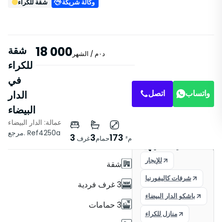
وكالة شريكة
شقة للكراء
18 000
شقة
د٠م
/ الشهر
للكراء
في
واتساب
اتصل
الدار
البيضاء
عمالة: الدار البيضاء
خصائص
مرجع. Ref4250a
3
3
173
م²
حمام
غرف
مع مصعد
ور على العقار المثالي
للإيجار
شقة
شرفات كاليفورنيا
3 غرف فردية
باشكو الدار البيضاء
3 حمامات
منازل للكراء