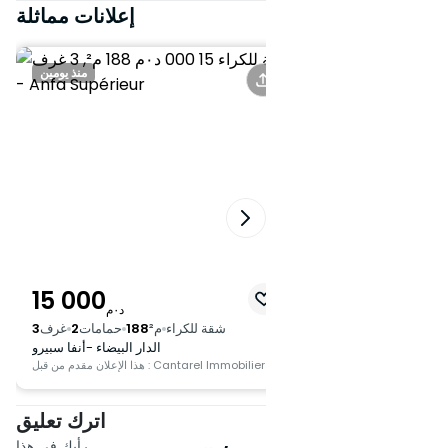
يكمل هذه الملكية.
إعلانات مماثلة
منذ يومين
منذ يومين
15 000
16 000
د٠م
د٠م
م²
150
حمامات
2
غرف
3
شقة للكراء
م²
188
حمامات
2
غرف
3
الدار البيضاء -أنفا سبيرو
الدار البيضاء -أنفا سبيرو
Cantarel
هذا الإعلان مقدم من قبل : Cantarel Immobilier
اترك تعليق
رأيك في هذا