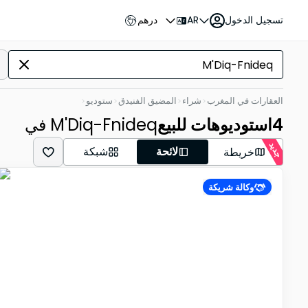
تسجيل الدخول
AR
درهم
العقارات في المغرب
شراء
المضيق الفنيدق
ستوديو
4
استوديوهات للبيع
في M'Diq-Fnideq
جديد
لائحة
شبكة
خريطة
وكالة شريكة