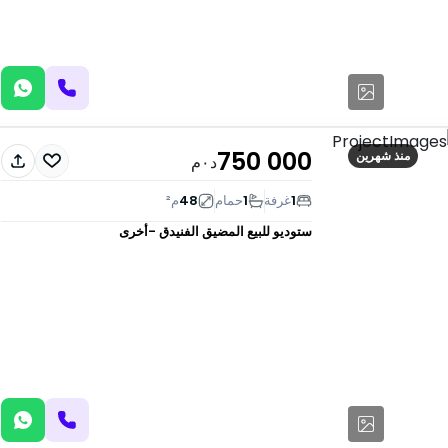
750 000
منذ شهرين
د٠م
1
غرفة
1
حمام
48
م²
ستوديو للبيع
المضيق الفنيدق -أخرى