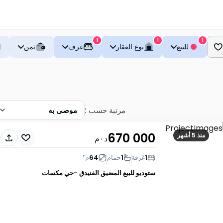
1
1
1
للبيع
نوع العقار
غرف
ثمن
مرتبة حسب
:
موصى به
670 000
منذ 5 أشهر
د٠م
1
غرفة
1
حمام
64
م²
ستوديو للبيع
المضيق الفنيدق -حي مكسات