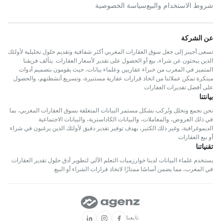
شروط الاستخدام والبيع
سياسة الخصوصية
عن الشركة
تسعى أجينز إلى جعل سوق العقارات المغربي أكثر شفافية وتقديم حلول تحليلية لأولئك
الذين يبحثون عن شراء، بيع أو الحصول على تقدير لأسعار العقارات. يتألف فريقنا
المتميز في المغرب من خبراء عقاريين وعلماء بيانات، حيث يقومون بتصميم أدوات
مبتكرة تمكن عملائنا من اتخاذ قرارات عقارية مستنيرة، وتسريع أنشطتهم، والحصول
على أفضل تقديرات العقارات
بيانتنا
نحن نجمع ونحلل ونُركب بشكل مستمر البيانات المتعلقة بسوق العقارات المغربي، بما
في ذلك العروض، والمعاملات، والبيانات الكاداسترية، والبيانات الاجتماعية
الديموغرافية، وغير ذلك الكثير، بهدف توفير تقدير دقيق لأولئك الذين يرغبون في شراء
أو بيع العقارات
تقنياتنا
يستخدم علماء البيانات لدينا خوارزميات التعلم الآلي لتطوير أدق حلول تقدير العقارات
في المغرب، مما يضمن أساسًا ممتازًا لاتخاذ قرارات الشراء أو البيع
تابعنا