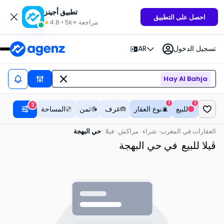
تطبيق أجينز
احصل على التطبيق
مراجعة
5k+
•
4.8
★
تسجيل الدخول
AR
Hay Al Bahja
1
1
2
للبيع
نوع العقار
غرف
ثمن
المساحة
العقارات في المغرب
شراء
مراكش
فيلا
حي البهجة
ڤيلا للبيع
في حي البهجة