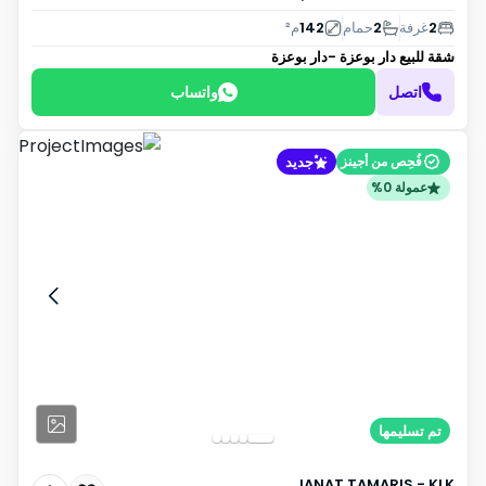
2
غرفة
2
حمام
142
م²
شقة للبيع
دار بوعزة -دار بوعزة
اتصل
واتساب
جديد
فُحِص من أجينز
عمولة 0%
تم تسليمها
JANAT TAMARIS - KLK