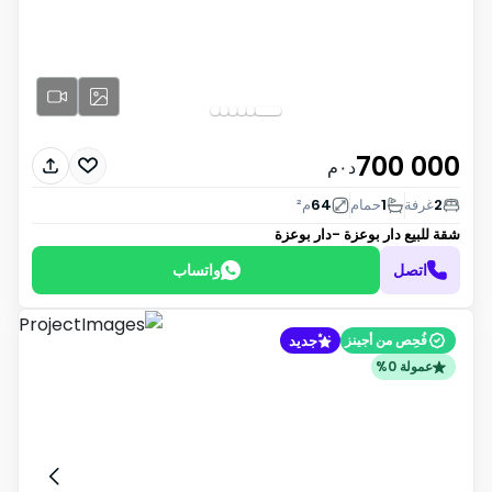
700 000
د٠م
2
غرفة
1
حمام
64
م²
شقة للبيع
دار بوعزة -دار بوعزة
اتصل
واتساب
جديد
فُحِص من أجينز
عمولة 0%