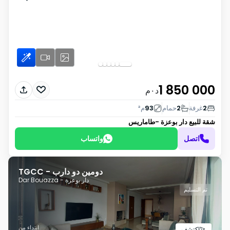
1 850 000
د٠م
2
غرفة
2
حمام
93
م²
شقة للبيع
دار بوعزة -طاماريس
اتصل
واتساب
دومين دو دارب - TGCC
دار بوعزة - Dar Bouazza
تم التسليم
ابتداء من
اكتشف