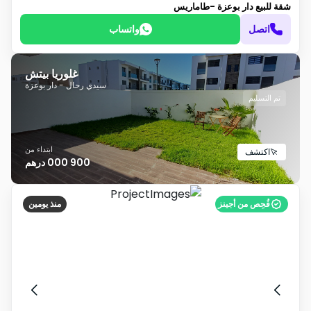
شقة للبيع
دار بوعزة -طاماريس
اتصل
واتساب
غلوريا بيتش
سيدي رحال - دار بوعزة
تم التسليم
ابتداء من
اكتشف
900 000 درهم
فُحِص من أجينز
منذ يومين