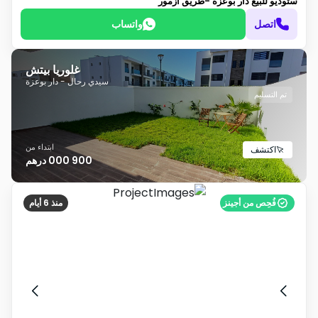
ستوديو للبيع
دار بوعزة -طريق أزمور
اتصل
واتساب
غلوريا بيتش
سيدي رحال - دار بوعزة
تم التسليم
ابتداء من
اكتشف
900 000 درهم
فُحِص من أجينز
منذ 6 أيام