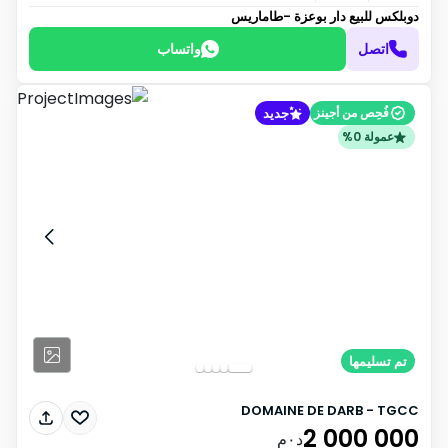
دوبلكس للبيع
دار بوعزة -طاماريس
اتصل
واتساب
جديد
فُحِص من أجينز
عمولة 0%
تم تسليمها
DOMAINE DE DARB - TGCC
2 000 000
د٠م