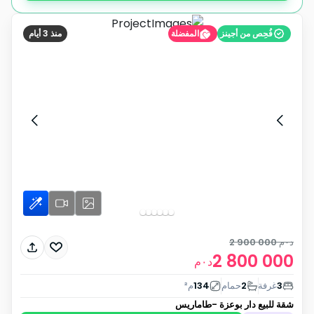
فُحِص من أجينز
المفضلة
منذ 3 أيام
د٠م
2 900 000
2 800 000
د٠م
3
غرفة
2
حمام
134
م²
شقة للبيع
دار بوعزة -طاماريس