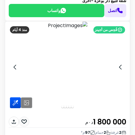
شقة للبيع
دار بوعزة -أخرى
اتصل
واتساب
فُحِص من أجينز
منذ 4 أيام
1 800 000
د٠م
2
غرفة
2
حمام
97
م²