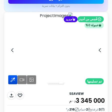
بدون التزام • بيانات سرية
جديد
فُحِص من أجينز
عمولة 0%
تم تسليمها
SEAVIEW
3 345 000
د٠م
3
غرفة
2
حمام
216
م²