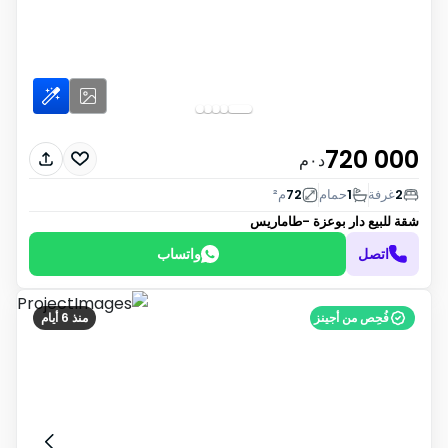
720 000
د٠م
2
غرفة
1
حمام
72
م²
شقة للبيع
دار بوعزة -طاماريس
اتصل
واتساب
فُحِص من أجينز
منذ 6 أيام