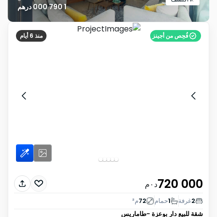
1 790 000 درهم
فُحِص من أجينز
منذ 6 أيام
720 000
د٠م
2
غرفة
1
حمام
72
م²
شقة للبيع
دار بوعزة -طاماريس