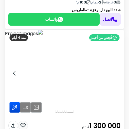
3
غرفة
2
حمام
100
م²
شقة للبيع
دار بوعزة -طاماريس
اتصل
واتساب
فُحِص من أجينز
منذ 4 أيام
1 300 000
د٠م