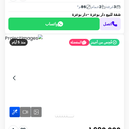
3
غرفة
2
حمام
86
م²
شقة للبيع
دار بوعزة -دار بوعزة
اتصل
واتساب
فُحِص من أجينز
المفضلة
منذ 5 أيام