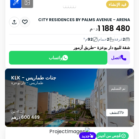
قيد الإنشاء
CITY RESIDENCES BY PALMS AVENUE - ARENA
1 188 480
د٠م
2
غرفة
2
حمام
92
م²
شقة للبيع
دار بوعزة -طريق أزمور
اتصل
واتساب
جنات طماريس - KLK
طماريس - دار بوعزة
تم التسليم
ابتداء من
اكتشف
489 600 درهم
جديد
فُحِص من أجينز