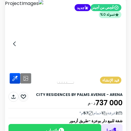
جديد
فُحِص من أجينز
عمولة 0%
قيد الإنشاء
CITY RESIDENCES BY PALMS AVENUE - ARENA
737 000
د٠م
2
غرفة
1
حمام
57
م²
شقة للبيع
دار بوعزة -طريق أزمور
اتصل
واتساب