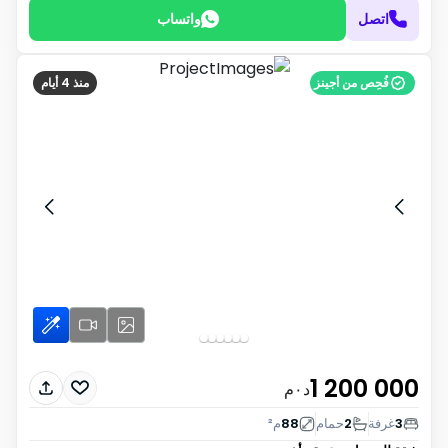
اتصل
واتساب
فُحِص من أجينز
منذ 4 أيام
1 200 000
د٠م
3
غرفة
2
حمام
88
م²