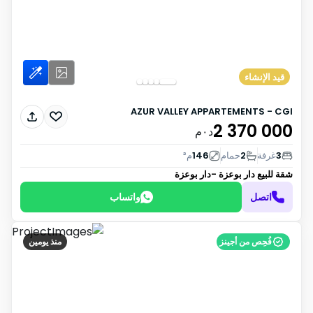
قيد الإنشاء
AZUR VALLEY APPARTEMENTS - CGI
2 370 000
د٠م
3
غرفة
2
حمام
146
م²
شقة للبيع
دار بوعزة -دار بوعزة
اتصل
واتساب
فُحِص من أجينز
منذ يومين