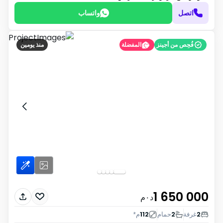
اتصل
واتساب
فُحِص من أجينز
المفضلة
منذ يومين
1 650 000
د٠م
2
غرفة
2
حمام
112
م²