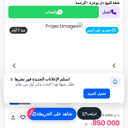
شقة للبيع
دار بوعزة -الرحمة
اتصل
واتساب
حصري على أجينز
منذ 7 أيام
استلم الإعلانات الجديدة فور نشرها
فعّل تنبيهًا لهذا البحث وكن أول من يعلم.
تفعيل التنبيه
جديد
ترتيب
شاهد على الخريطة
د٠م
1 000 000
950 000
د٠م