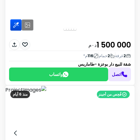
1 500 000
د٠م
2
غرفة
2
حمام
116
م²
شقة للبيع
دار بوعزة -طاماريس
اتصل
واتساب
فُحِص من أجينز
منذ 6 أيام