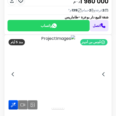
1 980 000
د٠م
2
غرفة
2
حمام
139
م²
شقة للبيع
دار بوعزة -طاماريس
اتصل
واتساب
فُحِص من أجينز
منذ 5 أيام