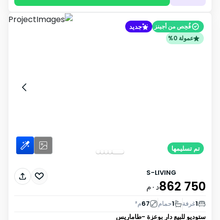
جديد
فُحِص من أجينز
عمولة 0%
تم تسليمها
S-LIVING
862 750
د٠م
1
غرفة
1
حمام
67
م²
ستوديو للبيع
دار بوعزة -طاماريس