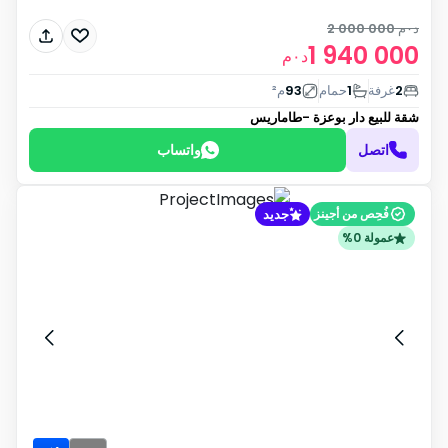
د٠م
2 000 000
1 940 000
د٠م
2
غرفة
1
حمام
93
م²
شقة للبيع
دار بوعزة -طاماريس
اتصل
واتساب
جديد
فُحِص من أجينز
عمولة 0%