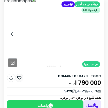
جديد
فُحِص من أجينز
عمولة 0%
تم تسليمها
DOMAINE DE DARB - TGCC
1 790 000
د٠م
2
غرفة
2
حمام
129
م²
شقة للبيع
دار بوعزة -دار بوعزة
اتصل
واتساب