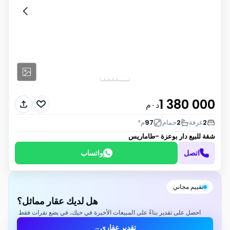
1 380 000
د٠م
2
غرفة
2
حمام
97
م²
شقة للبيع
دار بوعزة -طاماريس
اتصل
واتساب
تقييم مجاني
هل لديك عقار مماثل؟
احصل على تقدير بناءً على المبيعات الأخيرة في حيك، في بضع نقرات فقط.
تقدير عقاري
→