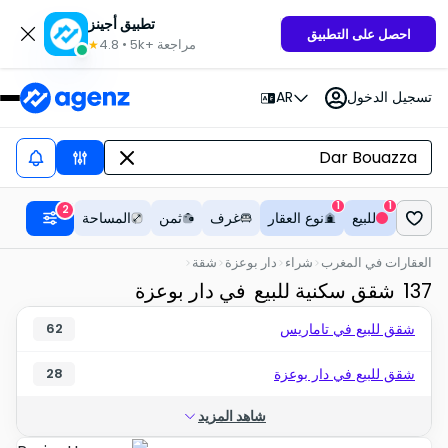
تطبيق أجينز
احصل على التطبيق
مراجعة
5k+
•
4.8
★
تسجيل الدخول
AR
1
1
2
للبيع
نوع العقار
غرف
ثمن
المساحة
العقارات في المغرب
شراء
دار بوعزة
شقة
137
شقق سكنية للبيع
في دار بوعزة
شقق للبيع في تاماريس
62
شقق للبيع في دار بوعزة
28
شاهد المزيد