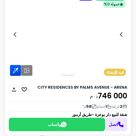
عمولة 0%
قيد الإنشاء
CITY RESIDENCES BY PALMS AVENUE - ARENA
746 000
د٠م
2
غرفة
1
حمام
58
م²
شقة للبيع
دار بوعزة -طريق أزمور
اتصل
واتساب