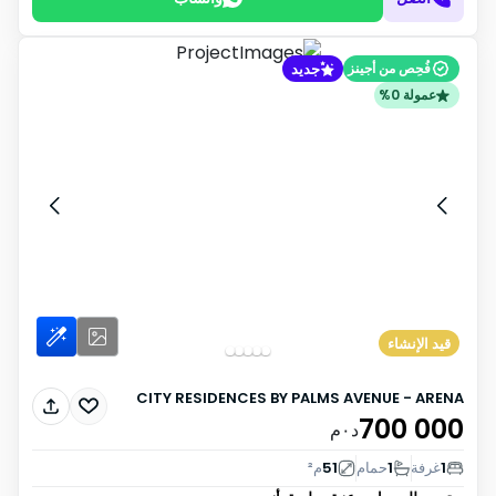
جديد
فُحِص من أجينز
عمولة 0%
قيد الإنشاء
CITY RESIDENCES BY PALMS AVENUE - ARENA
700 000
د٠م
1
غرفة
1
حمام
51
م²