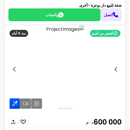
شقة للبيع
دار بوعزة -أخرى
اتصل
واتساب
فُحِص من أجينز
منذ 4 أيام
600 000
د٠م