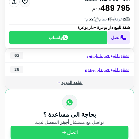
489 795
د٠م
2
غرفة
1
حمام
52
م²
شقة للبيع
دار بوعزة -دار بوعزة
اتصل
واتساب
شقق للبيع في تاماريس
62
شقق للبيع في دار بوعزة
28
شاهد المزيد
بحاجة الى مساعدة ؟
تواصل مع مستشار
أجينز
المفضل لديك
اتصل