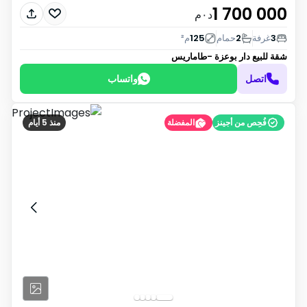
1 700 000
د٠م
3
غرفة
2
حمام
125
م²
شقة للبيع
دار بوعزة -طاماريس
اتصل
واتساب
فُحِص من أجينز
المفضلة
منذ 5 أيام