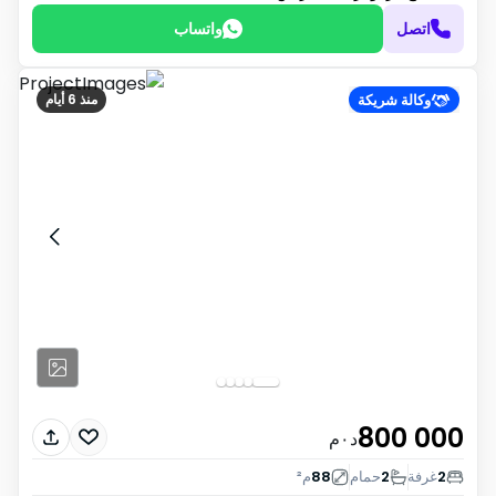
اتصل
واتساب
وكالة شريكة
منذ 6 أيام
800 000
د٠م
2
غرفة
2
حمام
88
م²