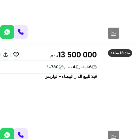
13 500 000
منذ 13 ساعة
د٠م
6
غرفة
4
حمام
730
م²
ڤيلا للبيع
الدار البيضاء -الوازيس