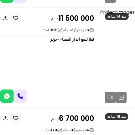
11 500 000
منذ 14 ساعة
د٠م
6
غرفة
3
حمام
1055
م²
ڤيلا للبيع
الدار البيضاء -بولو
6 700 000
منذ 16 ساعة
د٠م
4
غرفة
3
حمام
378
م²