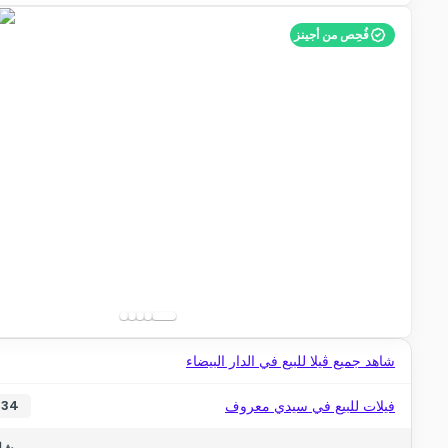
فُحِص من أجينز
شاهد جميع ڤيلا للبيع في الدار البيضاء
فيلات للبيع في سيدي معروف
34
شاه