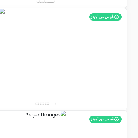
فُحِص من أجينز
فُحِص من أجينز