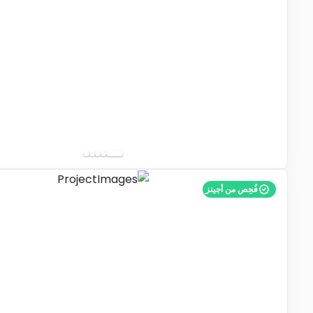
فُحِص من أجينز