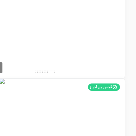
فُحِص من أجينز