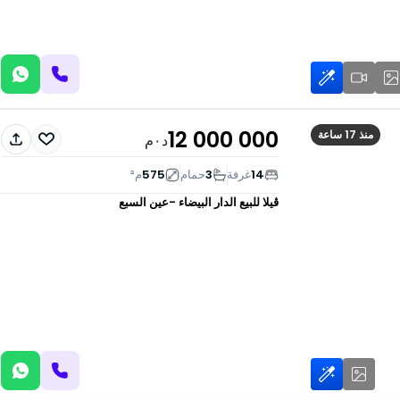
12 000 000
منذ 17 ساعة
د٠م
14
غرفة
3
حمام
575
م²
ڤيلا للبيع
الدار البيضاء -عين السبع