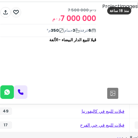
د٠م
7 500 000
منذ 18 ساعة
7 000 000
د٠م
6
غرفة
3
حمام
350
م²
ڤيلا للبيع
الدار البيضاء -الألفة
فيلات للبيع في كاليفورنيا
49
فيلات للبيع في حي الفرح
17
د المزيد