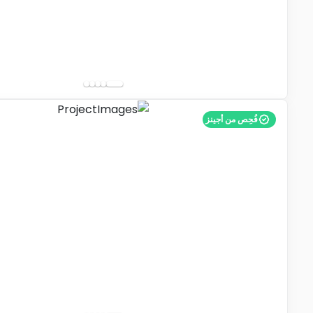
فُحِص من أجينز