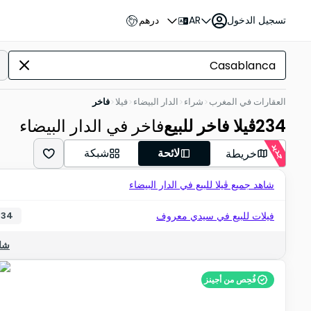
تسجيل الدخول
AR
درهم
العقارات في المغرب
شراء
الدار البيضاء
فيلا
فاخر
234
ڤيلا فاخر للبيع
فاخر في الدار البيضاء
جديد
لائحة
شبكة
خريطة
شاهد جميع ڤيلا للبيع في الدار البيضاء
فيلات للبيع في سيدي معروف
34
شاه
فُحِص من أجينز