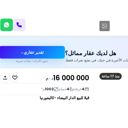
هل لديك عقار مماثل؟
تقدير عقاري
→
عات الأخيرة في حيك، في بضع نقرات فقط.
بدون التزام • بيانات سرية
16 000 000
منذ 17 ساعة
د٠م
4
غرفة
4
حمام
1002
م²
ڤيلا للبيع
الدار البيضاء -كاليفورنيا