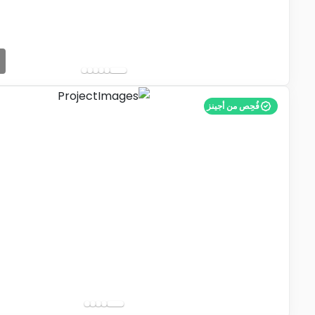
فُحِص من أجينز