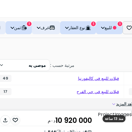
1
1
1
للبيع
نوع العقار
غرف
ثمن
مرتبة حسب
:
موصى به
فيلات للبيع في كاليفورنيا
49
فيلات للبيع في حي الفرح
17
د المزيد
10 920 000
منذ 13 ساعة
د٠م
6
غرفة
2
حمام
546
م²