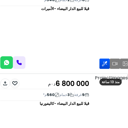
ڤيلا للبيع
الدار البيضاء -الأميرات
6 800 000
منذ 13 ساعة
د٠م
9
غرفة
3
حمام
560
م²
ڤيلا للبيع
الدار البيضاء -كاليفورنيا