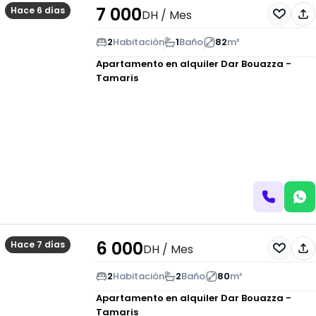
7 000
Hace 6 días
DH
/ Mes
2
Habitación
1
Baño
82
m²
Apartamento en alquiler
Dar Bouazza -
Tamaris
6 000
Hace 7 días
DH
/ Mes
2
Habitación
2
Baño
80
m²
Apartamento en alquiler
Dar Bouazza -
Tamaris