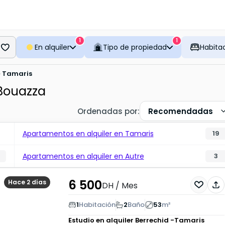
1
1
En alquiler
Tipo de propiedad
Habita
Tamaris
Bouazza
Ordenadas por
:
Recomendadas
Apartamentos en alquiler en Tamaris
19
Apartamentos en alquiler en Autre
3
6 500
Hace 2 días
DH
/ Mes
1
Habitación
2
Baño
53
m²
Estudio en alquiler
Berrechid -Tamaris