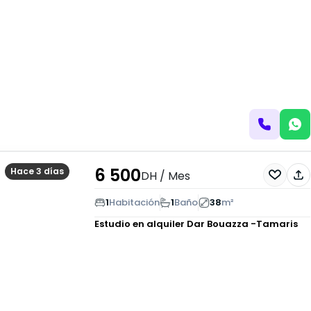
6 500
Hace 3 días
DH
/ Mes
1
Habitación
1
Baño
38
m²
Estudio en alquiler
Dar Bouazza -Tamaris