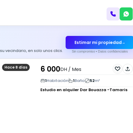
Estimar mi propiedad
→
 vecindario, en solo unos clics.
Sin compromiso • Datos confidenciales
6 000
Hace 8 días
DH
/ Mes
1
Habitación
1
Baño
52
m²
Estudio en alquiler
Dar Bouazza -Tamaris