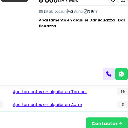
8 000
DH
/ Mes
2
Habitación
2
Baño
99
m²
Apartamento en alquiler
Dar Bouazza -Dar
Bouazza
Apartamentos en alquiler en Tamaris
19
Apartamentos en alquiler en Autre
3
Contactar