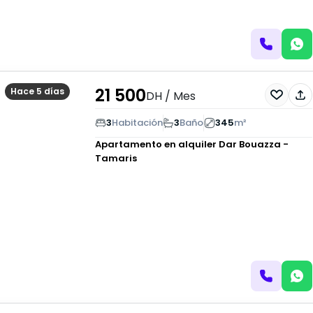
21 500
Hace 5 días
DH
/ Mes
3
Habitación
3
Baño
345
m²
Apartamento en alquiler
Dar Bouazza -
Tamaris