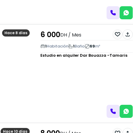
6 000
Hace 8 días
DH
/ Mes
1
Habitación
1
Baño
69
m²
Estudio en alquiler
Dar Bouazza -Tamaris
Hace 10 días