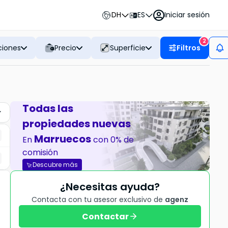
DH
ES
Iniciar sesión
2
ciones
Precio
Superficie
Filtros
Todas las
propiedades nuevas
Marruecos
En
con 0% de
comisión
Descubre más
¿Necesitas ayuda?
Contacta con tu asesor exclusivo de
agenz
Contactar