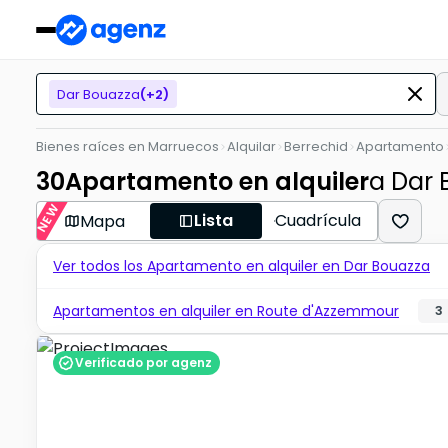
Dar Bouazza
(+
2
)
Bienes raíces en Marruecos
Alquilar
Berrechid
Apartamento
30
Apartamento en alquiler
a Dar 
NEW
Lista
Cuadrícula
Mapa
Ver todos los Apartamento en alquiler en Dar Bouazza
Apartamentos en alquiler en Route d'Azzemmour
3
Verificado por agenz