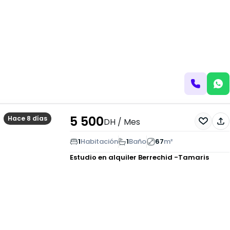
5 500
Hace 8 días
DH
/ Mes
1
Habitación
1
Baño
67
m²
Estudio en alquiler
Berrechid -Tamaris