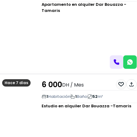
Apartamento en alquiler
Dar Bouazza -
Tamaris
6 000
Hace 7 días
DH
/ Mes
1
Habitación
1
Baño
52
m²
Estudio en alquiler
Dar Bouazza -Tamaris