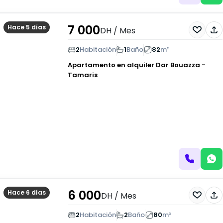
7 000
Hace 5 días
DH
/ Mes
2
Habitación
1
Baño
82
m²
Apartamento en alquiler
Dar Bouazza -
Tamaris
6 000
Hace 6 días
DH
/ Mes
2
Habitación
2
Baño
80
m²