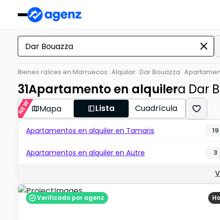
Bienes raíces en Marruecos
Alquilar
Dar Bouazza
Apartamen
31
Apartamento en alquiler
a Dar 
NEW
Lista
Cuadrícula
Mapa
Apartamentos en alquiler en Tamaris
19
Apartamentos en alquiler en Autre
3
V
Verificado por agenz
Ha