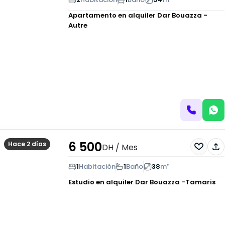
Apartamento en alquiler
Dar Bouazza -
Autre
6 500
Hace 2 días
DH
/ Mes
1
Habitación
1
Baño
38
m²
Estudio en alquiler
Dar Bouazza -Tamaris