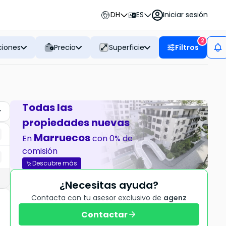
DH
ES
Iniciar sesión
2
ciones
Precio
Superficie
Filtros
Todas las
propiedades nuevas
Marruecos
En
con 0% de
comisión
Descubre más
¿Necesitas ayuda?
Contacta con tu asesor exclusivo de
agenz
Contactar