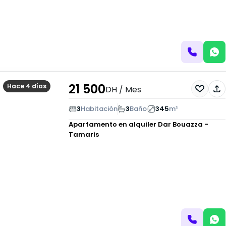
21 500
Hace 4 días
DH
/ Mes
3
Habitación
3
Baño
345
m²
Apartamento en alquiler
Dar Bouazza -
Tamaris