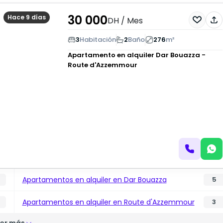
30 000
Hace 9 días
DH
/ Mes
3
Habitación
2
Baño
276
m²
Apartamento en alquiler
Dar Bouazza -
Route d'Azzemmour
Apartamentos en alquiler en Dar Bouazza
5
Apartamentos en alquiler en Route d'Azzemmour
3
er más