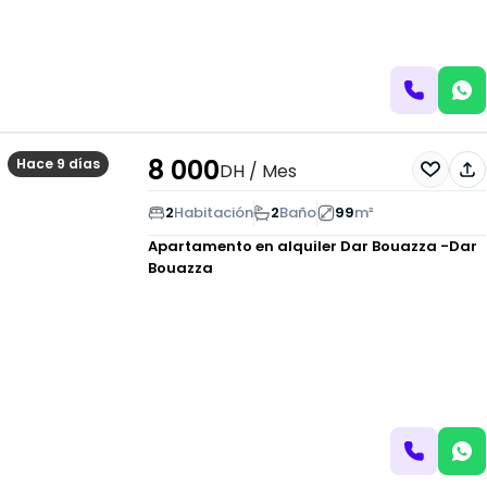
8 000
Hace 9 días
DH
/ Mes
2
Habitación
2
Baño
99
m²
Apartamento en alquiler
Dar Bouazza -Dar
Bouazza