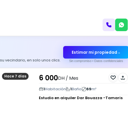
Estimar mi propiedad
→
 vecindario, en solo unos clics.
Sin compromiso • Datos confidenciales
6 000
Hace 7 días
DH
/ Mes
1
Habitación
1
Baño
69
m²
Estudio en alquiler
Dar Bouazza -Tamaris