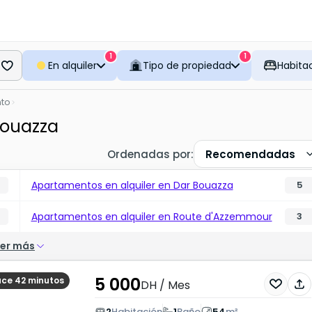
1
1
En alquiler
Tipo de propiedad
Habita
to
Bouazza
Ordenadas por
:
Recomendadas
Apartamentos en alquiler en Dar Bouazza
5
Apartamentos en alquiler en Route d'Azzemmour
3
er más
5 000
ce 42 minutos
DH
/ Mes
2
Habitación
1
Baño
54
m²