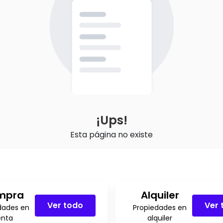
¡Ups!
Esta página no existe
mpra
Alquiler
Ver todo
Ver 
dades en
Propiedades en
enta
alquiler