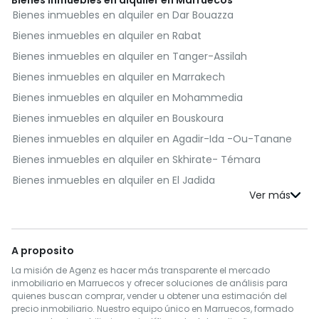
Bienes inmuebles en alquiler en Dar Bouazza
Bienes inmuebles en alquiler en Rabat
Bienes inmuebles en alquiler en Tanger-Assilah
Bienes inmuebles en alquiler en Marrakech
Bienes inmuebles en alquiler en Mohammedia
Bienes inmuebles en alquiler en Bouskoura
Bienes inmuebles en alquiler en Agadir-Ida -Ou-Tanane
Bienes inmuebles en alquiler en Skhirate- Témara
Bienes inmuebles en alquiler en El Jadida
Bienes inmuebles en alquiler en Kénitra
Bienes inmuebles en alquiler en Fès
Bienes inmuebles en alquiler en Benslimane
A proposito
Bienes inmuebles en alquiler en Al Haouz
La misión de Agenz es hacer más transparente el mercado
Bienes inmuebles en alquiler en Salé
inmobiliario en Marruecos y ofrecer soluciones de análisis para
quienes buscan comprar, vender u obtener una estimación del
Bienes inmuebles en alquiler en Berrechid
precio inmobiliario. Nuestro equipo único en Marruecos, formado