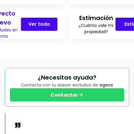
yecto
Estimación
evo
Ver todo
Est
¿Cuánto vale mi
dades en
propiedad?
enta
¿Necesitas ayuda?
Contacta con tu asesor exclusivo de
agenz
Contactar