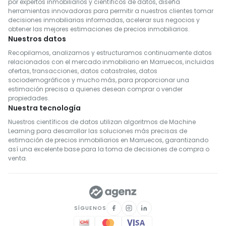
por expertos inmobiliarios y científicos de datos, diseña
Bienes inmuebles en alquiler en Essaouira
herramientas innovadoras para permitir a nuestros clientes tomar
Bienes inmuebles en alquiler en Médiouna
decisiones inmobiliarias informadas, acelerar sus negocios y
obtener las mejores estimaciones de precios inmobiliarios.
Bienes inmuebles en alquiler en Meknès
Nuestros datos
Bienes inmuebles en alquiler en Rehamna
Recopilamos, analizamos y estructuramos continuamente datos
relacionados con el mercado inmobiliario en Marruecos, incluidas
Bienes inmuebles en alquiler en Inezgane- Ait Melloul
ofertas, transacciones, datos catastrales, datos
Bienes inmuebles en alquiler en M'Diq-Fnideq
sociodemográficos y mucho más, para proporcionar una
estimación precisa a quienes desean comprar o vender
Bienes inmuebles en alquiler en Khémisset
propiedades.
Bienes inmuebles en alquiler en Settat
Nuestra tecnología
Bienes inmuebles en alquiler en Fahs-Anjra
Nuestros científicos de datos utilizan algoritmos de Machine
Learning para desarrollar las soluciones más precisas de
Bienes inmuebles en alquiler en El Hajeb
estimación de precios inmobiliarios en Marruecos, garantizando
así una excelente base para la toma de decisiones de compra o
venta.
SÍGUENOS