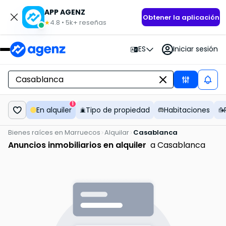
APP AGENZ
Obtener la aplicación
4.8
•
5k+
reseñas
★
ES
Iniciar sesión
1
En alquiler
Tipo de propiedad
Habitaciones
Bienes raíces en Marruecos
Alquilar
Casablanca
Anuncios inmobiliarios en alquiler
a Casablanca