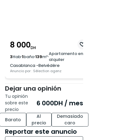
8 000
DH
Apartamento en
3
Hab
1
baño
139
m²
alquiler
Casablanca -Belvédère
Anuncio por : Sélection agenz
Dejar una opinión
Tu opinión
6 000
DH
/ mes
sobre este
precio
Al
Demasiado
Barato
precio
caro
Reportar este anuncio