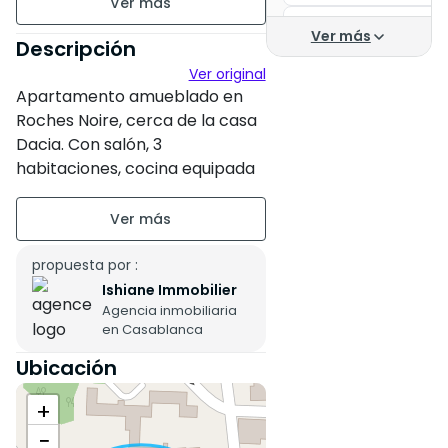
Alquiler Casablanca
piso 1
Ver más
Descripción
Alquiler de estudio e
Ver original
Apartamento amueblado en
Apartamento en alqui
Roches Noire, cerca de la casa
Apartamento en alqui
Dacia. Con salón, 3
habitaciones, cocina equipada
Apartamento en alqui
y dos baños. En un edificio
Alquiler de apartame
tranquilo y seguro con
ascensor.
Residencia las prince
propuesta por :
Apartamentos
Ishiane Immobilier
Agencia inmobiliaria
Estudio en alquiler C
en Casablanca
Apartamento en alqu
Ubicación
Apartamento en alqu
+
−