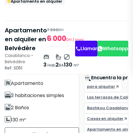
Apartamento en alquiler
Apartamento
7 000
DH
6 000
en alquiler en
DH
/ mes
Belvédère
Llamar
Whatsapp
Casablanca –
Belvédère
Características
3
2
130
Hab
BA
m²
Ref. S051
Con Ascensor
Encuentra la pro
Apartamento
para alquilar
3 habitaciones simples
Las terrazas de Califo
2 Baños
Bachkou Casablanca
Casas en alquiler
130 m²
Apartamento en alqui
Sin amueblar