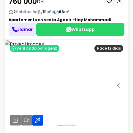
750 000
DH
2
Habitación
1
Baño
66
m²
Apartamento en venta
Agadir -Hay Mohammadi
Llamar
Whatsapp
Verificado por agenz
Hace 12 días