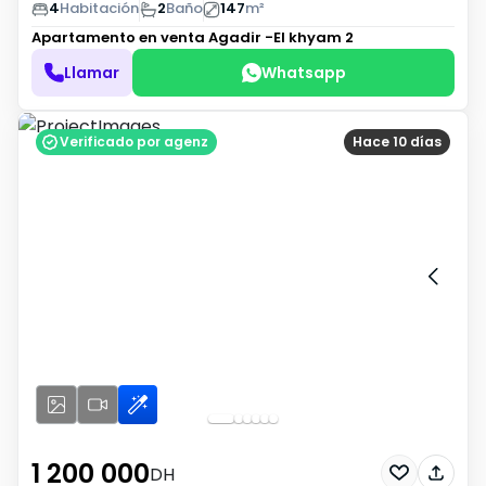
4
Habitación
2
Baño
147
m²
Apartamento en venta
Agadir -El khyam 2
Llamar
Whatsapp
Verificado por agenz
Hace 10 días
1 200 000
DH