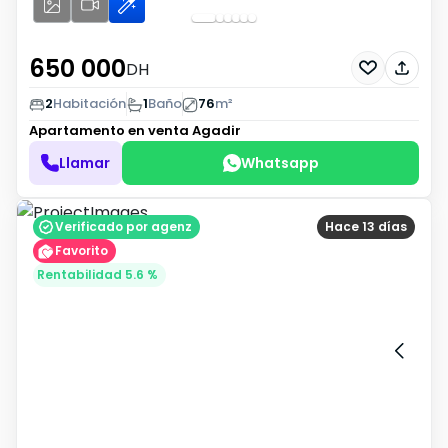
650 000
DH
2
Habitación
1
Baño
76
m²
Apartamento en venta
Agadir
Llamar
Whatsapp
Verificado por agenz
Hace 13 días
Favorito
Rentabilidad 5.6 %