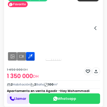
Favorito
1 450 000
DH
1 350 000
DH
2
Habitación
2
Baño
100
m²
Apartamento en venta
Agadir -Hay Mohammadi
Llamar
Whatsapp