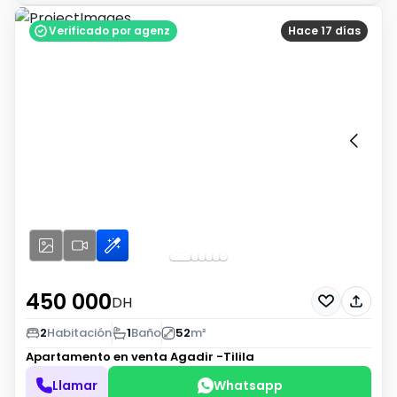
Verificado por agenz
Hace 17 días
450 000
DH
2
Habitación
1
Baño
52
m²
Apartamento en venta
Agadir -Tilila
Llamar
Whatsapp