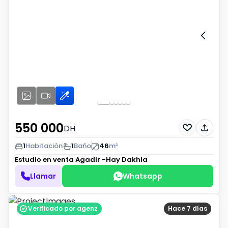
550 000
DH
1
Habitación
1
Baño
46
m²
Estudio en venta
Agadir -Hay Dakhla
Llamar
Whatsapp
Verificado por agenz
Hace 7 días