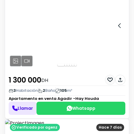
1 300 000
DH
3
Habitación
2
Baño
105
m²
Apartamento en venta
Agadir -Hay Houda
Llamar
Whatsapp
Verificado por agenz
Hace 7 días