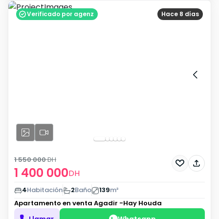
Verificado por agenz
Hace 8 días
1 550 000
DH
1 400 000
DH
4
Habitación
2
Baño
139
m²
Apartamento en venta
Agadir -Hay Houda
Llamar
Whatsapp