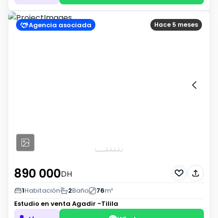
Agencia asociada
Hace 5 meses
890 000
DH
1
Habitación
2
Baño
76
m²
Estudio en venta
Agadir -Tilila