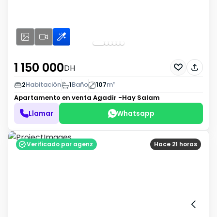
1 150 000
DH
2
Habitación
1
Baño
107
m²
Apartamento en venta
Agadir -Hay Salam
Llamar
Whatsapp
Verificado por agenz
Hace 21 horas