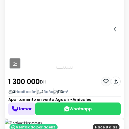
1 300 000
DH
3
Habitación
2
Baño
113
m²
Apartamento en venta
Agadir -Amicales
Llamar
Whatsapp
Verificado por agenz
Hace 8 días