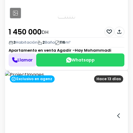
1 450 000
DH
3
Habitación
2
Baño
116
m²
Apartamento en venta
Agadir -Hay Mohammadi
Llamar
Whatsapp
Exclusivo en agenz
Hace 13 días