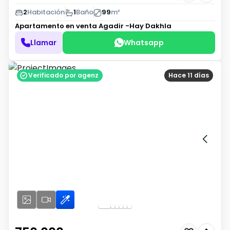
2
Habitación
1
Baño
99
m²
Apartamento en venta
Agadir -Hay Dakhla
Llamar
Whatsapp
Verificado por agenz
Hace 11 días