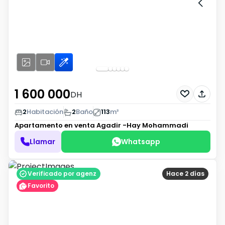
1 600 000
DH
2
Habitación
2
Baño
113
m²
Apartamento en venta
Agadir -Hay Mohammadi
Llamar
Whatsapp
Verificado por agenz
Hace 2 días
Favorito