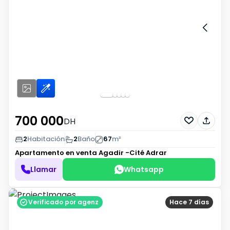
700 000
DH
2
Habitación
2
Baño
67
m²
Apartamento en venta
Agadir -Cité Adrar
Llamar
Whatsapp
Verificado por agenz
Hace 7 días