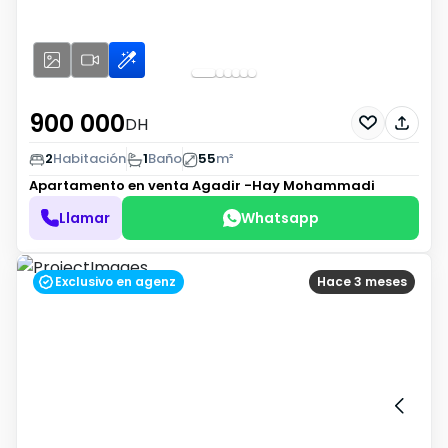
900 000
DH
2
Habitación
1
Baño
55
m²
Apartamento en venta
Agadir -Hay Mohammadi
Llamar
Whatsapp
Exclusivo en agenz
Hace 3 meses