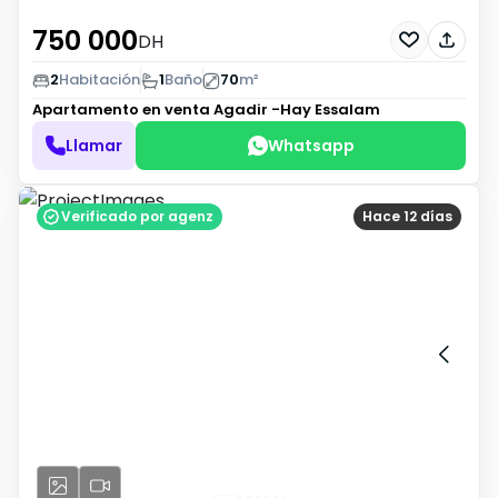
750 000
DH
2
Habitación
1
Baño
70
m²
Apartamento en venta
Agadir -Hay Essalam
Llamar
Whatsapp
Verificado por agenz
Hace 12 días