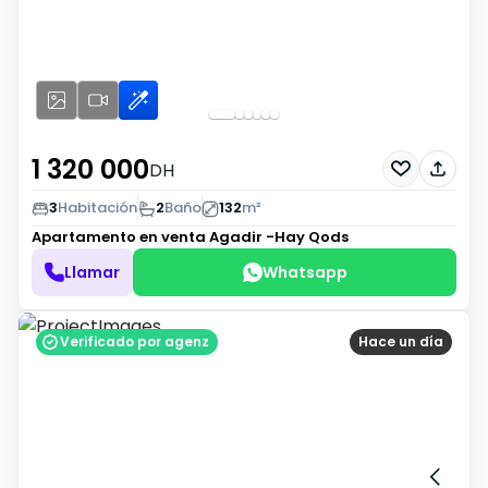
1 320 000
DH
3
Habitación
2
Baño
132
m²
Apartamento en venta
Agadir -Hay Qods
Llamar
Whatsapp
Verificado por agenz
Hace un día