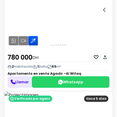
780 000
DH
2
Habitación
1
Baño
69
m²
Apartamento en venta
Agadir -Al Wifaq
Llamar
Whatsapp
Verificado por agenz
Hace 5 días