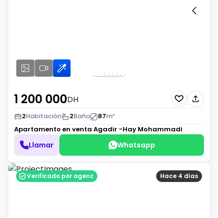
1 200 000
DH
2
Habitación
2
Baño
87
m²
Apartamento en venta
Agadir -Hay Mohammadi
Llamar
Whatsapp
Verificado por agenz
Hace 4 días