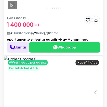
1 482 000
DH
1 400 000
DH
2
Habitación
2
Baño
100
m²
Apartamento en venta
Agadir -Hay Mohammadi
Llamar
Whatsapp
Verificado por agenz
Hace 14 días
Rentabilidad 4.8 %