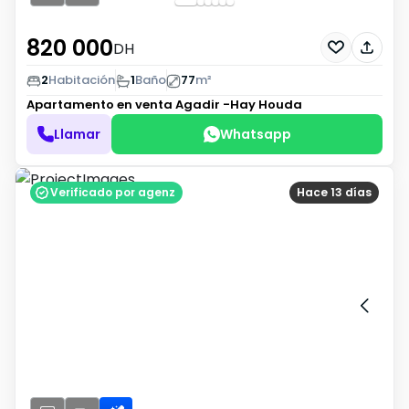
820 000
DH
2
Habitación
1
Baño
77
m²
Apartamento en venta
Agadir -Hay Houda
Llamar
Whatsapp
Verificado por agenz
Hace 13 días