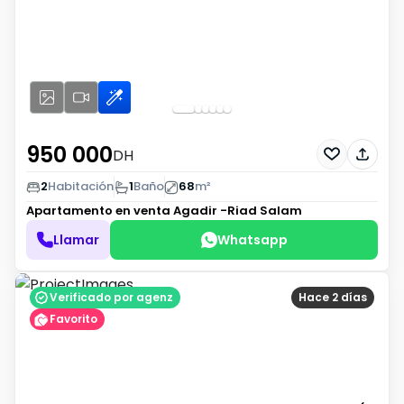
950 000
DH
2
Habitación
1
Baño
68
m²
Apartamento en venta
Agadir -Riad Salam
Llamar
Whatsapp
Verificado por agenz
Hace 2 días
Favorito