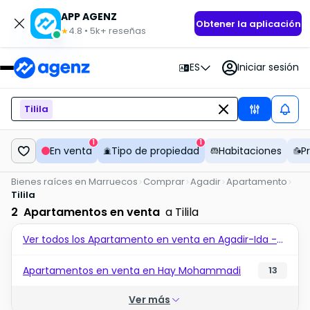
APP AGENZ
Obtener la aplicación
4.8
•
5k+
reseñas
★
ES
Iniciar sesión
Tilila
1
1
En venta
Tipo de propiedad
Habitaciones
P
Bienes raíces en Marruecos
Comprar
Agadir
Apartamento
Tilila
2
Apartamentos en venta
a Tilila
Ver todos los Apartamento en venta en Agadir-Ida -Ou-Tanane
Apartamentos en venta en Hay Mohammadi
13
Ver más