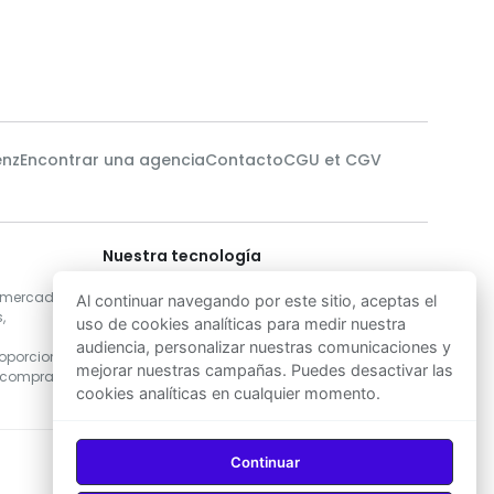
enz
Encontrar una agencia
Contacto
CGU et CGV
Nuestra tecnología
s
Nuestros científicos de datos utilizan
l mercado
algoritmos de Machine Learning para
Al continuar navegando por este sitio, aceptas el
,
desarrollar las soluciones más precisas de
uso de cookies analíticas para medir nuestra
estimación de precios inmobiliarios en
audiencia, personalizar nuestras comunicaciones y
oporcionar
Marruecos, garantizando así una excelente
mejorar nuestras campañas. Puedes desactivar las
 comprar o
base para la toma de decisiones de compra o
cookies analíticas en cualquier momento.
venta.
Continuar
Descargar en
Descargar en
App Store
Google Play