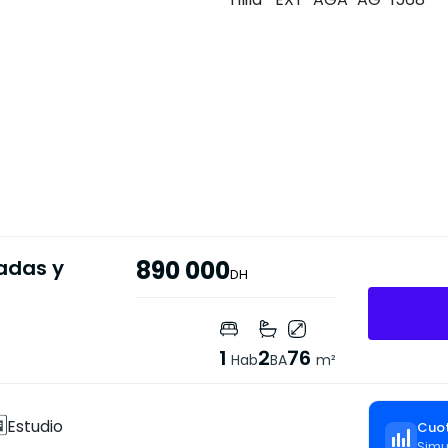
adas y
890 000
DH
1
2
76
Hab
BA
m²
Estudio
Cuot
Simu