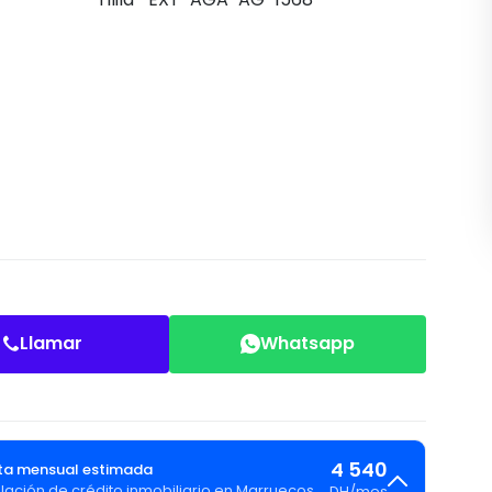
Llamar
Whatsapp
4 540
a mensual estimada
lación de crédito inmobiliario en Marruecos
DH
/
mes