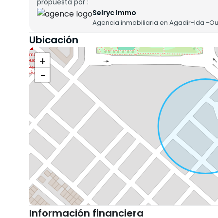
Mogador – Tillila _________________
propuesta por :
Selryc Immo
900,000 DH_____________________
Agencia inmobiliaria en Agadir-Ida -
Ubicación
+
−
Información financiera