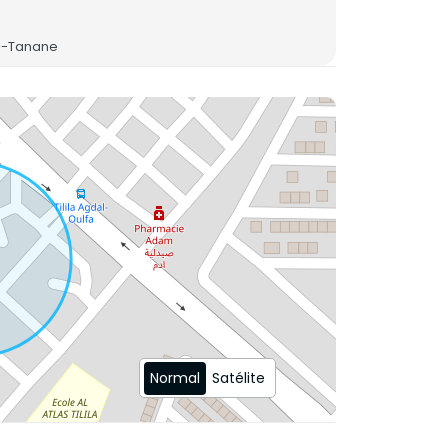
_______________________Precio:
___________________
Ou-Tanane
Normal
Satélite