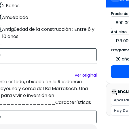
2 Baños
Precio de
Amueblado
Antigüedad de la construcción : Entre 6 y
Anticipo
10 años
Garaje
Programa
Ver original
e estado, ubicado en la Residencia
Laâyoune y cerca del Bd Marrakech. Una
Encu
para vivir o inversión en
Aparta
______________Características
uperficie: 76 m²• 1 habitación espaciosa
Hay Da
nsor• Garaje de estacionamiento
igilancia• Estándar medio• Residencia