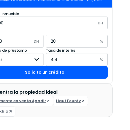
l inmueble
DH
DH
%
 de préstamo
Tasa de interés
%
Solicito un crédito
entra la propiedad ideal
mento en venta Agadir
Haut Founty
khla