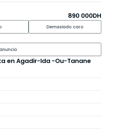
890 000
DH
o
Demasiado caro
 anuncio
ta en Agadir-Ida -Ou-Tanane