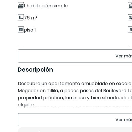
1 habitación simple
76 m²
piso 1
Estado de la propiedad : Correcto
Descripción
Descubre un apartamento amueblado en excelent
Mogador en Tillila, a pocos pasos del Boulevard 
propiedad práctica, luminosa y bien situada, ideal 
alquiler.__________________________
de la propiedad• 1er piso• Soleado – 3 fachadas• S
con baño vestidor• Sala de estar• 2 baños• Asce
subterráneo• Residencia segura con cámaras de v