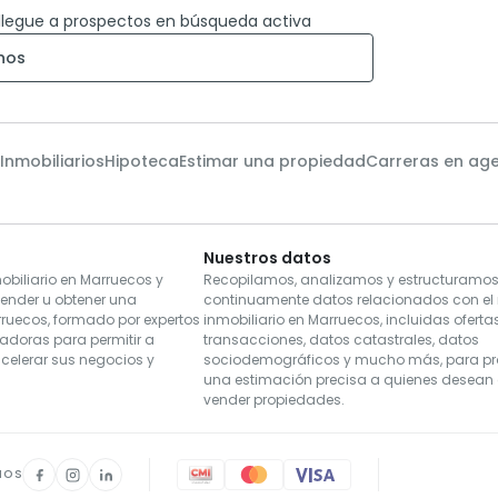
llegue a prospectos en búsqueda activa
nos
 Inmobiliarios
Hipoteca
Estimar una propiedad
Carreras en ag
Nuestros datos
biliario en Marruecos y
Recopilamos, analizamos y estructuramo
vender u obtener una
continuamente datos relacionados con e
rruecos, formado por expertos
inmobiliario en Marruecos, incluidas ofertas
vadoras para permitir a
transacciones, datos catastrales, datos
acelerar sus negocios y
sociodemográficos y mucho más, para pr
una estimación precisa a quienes desean
vender propiedades.
NOS