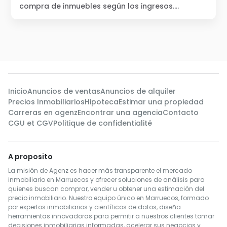
compra de inmuebles según los ingresos.
Descubra cómo las familias marroquíes navegan
en un mercado inmobiliario complejo y desigual,
enfrentando limitaciones de presupuesto y
ubicación.
Inicio
Anuncios de ventas
Anuncios de alquiler
Precios Inmobiliarios
Hipoteca
Estimar una propiedad
Carreras en agenz
Encontrar una agencia
Contacto
CGU et CGV
Politique de confidentialité
A proposito
La misión de Agenz es hacer más transparente el mercado
inmobiliario en Marruecos y ofrecer soluciones de análisis para
quienes buscan comprar, vender u obtener una estimación del
precio inmobiliario. Nuestro equipo único en Marruecos, formado
por expertos inmobiliarios y científicos de datos, diseña
herramientas innovadoras para permitir a nuestros clientes tomar
decisiones inmobiliarias informadas, acelerar sus negocios y