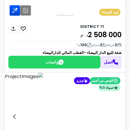
قيد الإنشاء
71 DISTRICT
2 508 000
د٠م
2
غرفة
2
حمام
120
م²
شقة للبيع
الدار البيضاء -القطب المالي للدارالبيضاء
اتصل
واتساب
جديد
فُحِص من أجينز
عمولة 0%