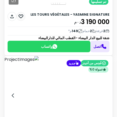
تم تسليمها
LES TOURS VÉGÉTALES - YASMINE SIGNATURE
3 190 000
د٠م
2
غرفة
2
حمام
149
م²
شقة للبيع
الدار البيضاء -القطب المالي للدارالبيضاء
اتصل
واتساب
جديد
فُحِص من أجينز
عمولة 0%