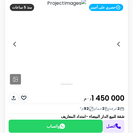
حصري على أجينز
منذ 5 ساعات
1 450 000
د٠م
2
غرفة
2
حمام
92
م²
شقة للبيع
الدار البيضاء -امتداد المعاريف
اتصل
واتساب