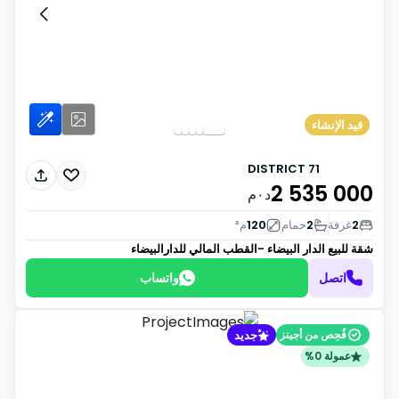
قيد الإنشاء
71 DISTRICT
2 535 000
د٠م
2
غرفة
2
حمام
120
م²
شقة للبيع
الدار البيضاء -القطب المالي للدارالبيضاء
اتصل
واتساب
جديد
فُحِص من أجينز
عمولة 0%