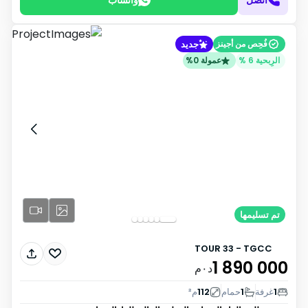
جديد
فُحِص من أجينز
الرِبحية 6 %
عمولة 0%
تم تسليمها
TOUR 33 - TGCC
1 890 000
د٠م
1
غرفة
1
حمام
112
م²