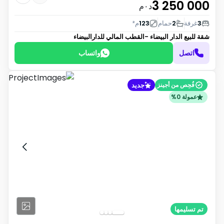
3 250 000
د٠م
3
غرفة
2
حمام
123
م²
شقة للبيع
الدار البيضاء -القطب المالي للدارالبيضاء
اتصل
واتساب
جديد
فُحِص من أجينز
عمولة 0%
تم تسليمها