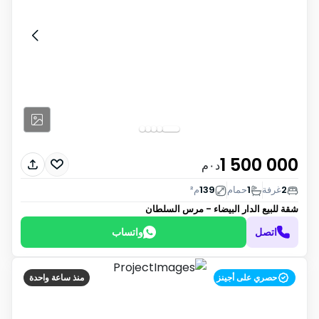
1 500 000
د٠م
2
غرفة
1
حمام
139
م²
شقة للبيع
الدار البيضاء - مرس السلطان
اتصل
واتساب
حصري على أجينز
منذ ساعة واحدة