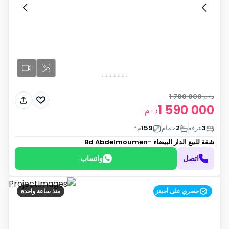
د٠م
1 700 000
1 590 000
د٠م
3
غرفة
2
حمام
159
م²
شقة للبيع
الدار البيضاء -Bd Abdelmoumen
اتصل
واتساب
حصري على أجينز
منذ ساعة واحدة