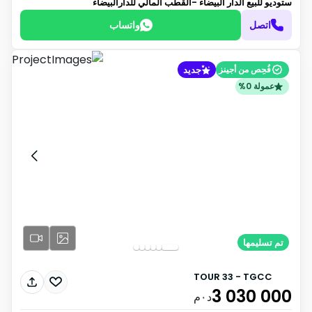
ستوديو للبيع
الدار البيضاء -القطب المالي للدارالبيضاء
اتصل
واتساب
جديد
فُحِص من أجينز
عمولة 0%
تم تسليمها
TOUR 33 - TGCC
3 030 000
د٠م