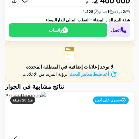
2 400 000
د٠م
2
غرفة
1
حمام
128
م²
شقة للبيع
الدار البيضاء -القطب المالي للدارالبيضاء
اتصل
واتساب
لا توجد إعلانات إضافية في المنطقة المحددة
أعد ضبط معايير البحث
لرؤية المزيد من الإعلانات
نتائج مشابهة في الجوار
حصري على أجينز
منذ 28 دقيقة