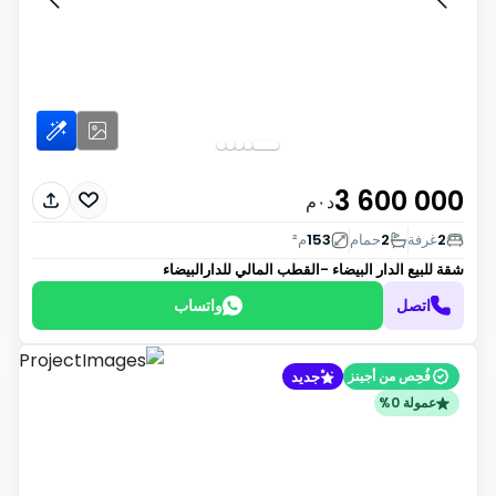
3 600 000
د٠م
2
غرفة
2
حمام
153
م²
شقة للبيع
الدار البيضاء -القطب المالي للدارالبيضاء
اتصل
واتساب
جديد
فُحِص من أجينز
عمولة 0%