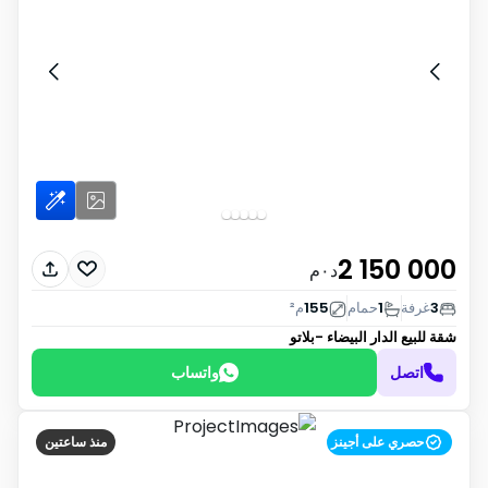
2 150 000
د٠م
3
غرفة
1
حمام
155
م²
شقة للبيع
الدار البيضاء -بلاتو
اتصل
واتساب
حصري على أجينز
منذ ساعتين