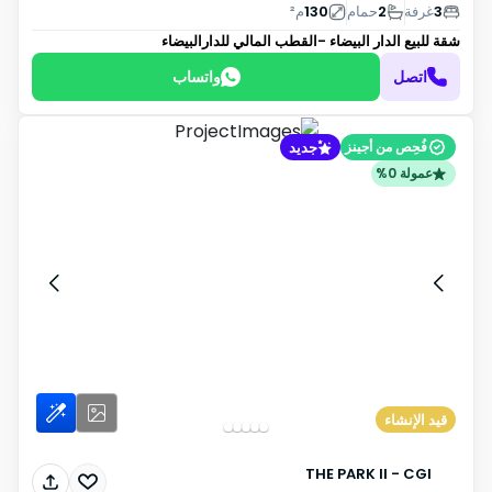
3
غرفة
2
حمام
130
م²
شقة للبيع
الدار البيضاء -القطب المالي للدارالبيضاء
اتصل
واتساب
جديد
فُحِص من أجينز
عمولة 0%
قيد الإنشاء
THE PARK II - CGI