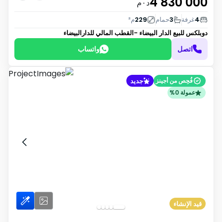
4 830 000
د٠م
4
غرفة
3
حمام
229
م²
دوبلكس للبيع
الدار البيضاء -القطب المالي للدارالبيضاء
اتصل
واتساب
جديد
فُحِص من أجينز
عمولة 0%
قيد الإنشاء