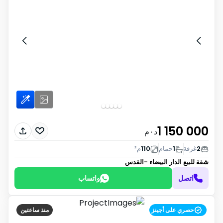
1 150 000
د٠م
2
غرفة
1
حمام
110
م²
شقة للبيع
الدار البيضاء -القدس
اتصل
واتساب
حصري على أجينز
منذ ساعتين