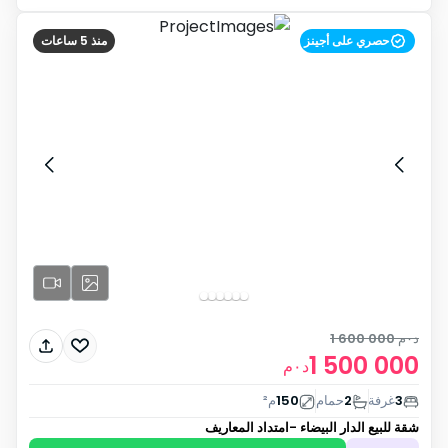
حصري على أجينز
منذ 5 ساعات
د٠م
1 600 000
1 500 000
د٠م
3
غرفة
2
حمام
150
م²
شقة للبيع
الدار البيضاء -امتداد المعاريف