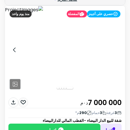
حصري على أجينز
المفضلة
منذ يوم واحد
7 000 000
د٠م
3
غرفة
3
حمام
290
م²
شقة للبيع
الدار البيضاء -القطب المالي للدارالبيضاء
اتصل
واتساب