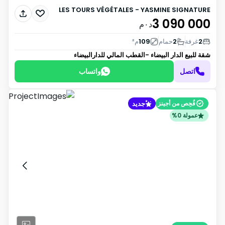
LES TOURS VÉGÉTALES - YASMINE SIGNATURE
3 090 000
د٠م
2
غرفة
2
حمام
109
م²
شقة للبيع
الدار البيضاء -القطب المالي للدارالبيضاء
اتصل
واتساب
جديد
فُحِص من أجينز
عمولة 0%