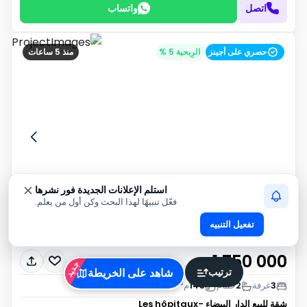
اتصل
واتساب
حصري على أجينز
الرِبحية 5 %
منذ 5 ساعات
استلم الإعلانات الجديدة فور نشرها
فعّل تنبيهًا لهذا البحث وكن أول من يعلم.
تفعيل التنبيه
1 750 000
د٠م
جديد
ترتيب
شاهد على الخريطة
3
غرفة
2
حمام
143
م²
شقة للبيع
الدار البيضاء -Les hôpitaux