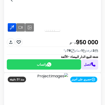
950 000
د٠م
2
غرفة
1
حمام
78
م²
شقة للبيع
الدار البيضاء -الألفة
اتصل
واتساب
حصري على أجينز
منذ 31 دقيقة