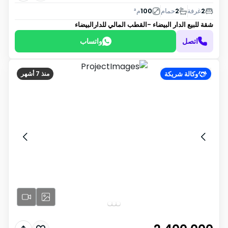
2
غرفة
2
حمام
100
م²
شقة للبيع
الدار البيضاء -القطب المالي للدارالبيضاء
اتصل
واتساب
وكالة شريكة
منذ 7 أشهر