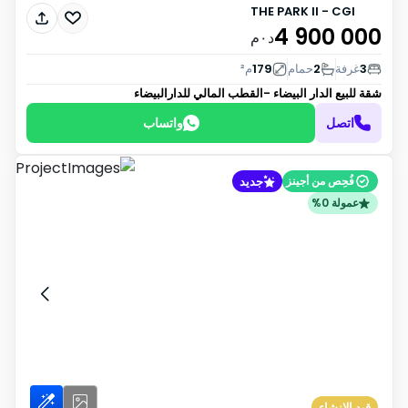
THE PARK II - CGI
4 900 000
د٠م
3
غرفة
2
حمام
179
م²
شقة للبيع
الدار البيضاء -القطب المالي للدارالبيضاء
اتصل
واتساب
جديد
فُحِص من أجينز
عمولة 0%
قيد الإنشاء