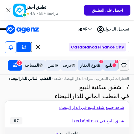
تطبيق أجينز
احصل على التطبيق
مراجعة
5k+
•
4.8
★
تسجيل الدخول
AR
Casablanca Finance City
1
1
2
للبيع
نوع العقار
غرف
ثمن
المساحة
العقارات في المغرب
شراء
الدار البيضاء
شقة
القطب المالي للدارالبيضاء
17
شقق سكنية للبيع
في القطب المالي للدارالبيضاء
شاهد جميع شقة للبيع في الدار البيضاء
شقق للبيع في Les hôpitaux
97
شاهد المزيد