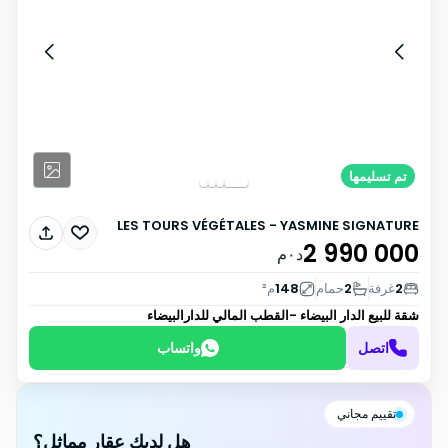
تم تسليمها
LES TOURS VÉGÉTALES - YASMINE SIGNATURE
2 990 000
د٠م
2
غرفة
2
حمام
148
م²
شقة للبيع
الدار البيضاء -القطب المالي للدارالبيضاء
اتصل
واتساب
تقييم مجاني
هل لديك عقار مماثل؟