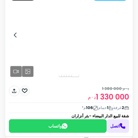
د٠م
1 380 000
1 330 000
د٠م
2
غرفة
1
حمام
106
م²
شقة للبيع
الدار البيضاء -بئر أنزاران
اتصل
واتساب