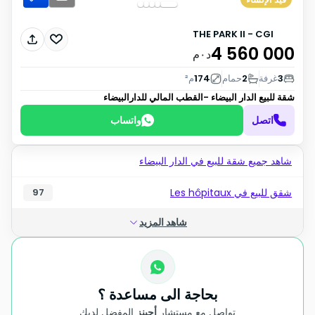
THE PARK II - CGI
4 560 000
د٠م
3
غرفة
2
حمام
174
م²
شقة للبيع
الدار البيضاء -القطب المالي للدارالبيضاء
اتصل
واتساب
شاهد جميع شقة للبيع في الدار البيضاء
شقق للبيع في Les hôpitaux
97
شاهد المزيد
بحاجة الى مساعدة ؟
تواصل مع مستشار
أجينز
المفضل لديك