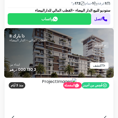
1
غرفة
1
حمام
172
م²
ستوديو للبيع
الدار البيضاء -القطب المالي للدارالبيضاء
اتصل
واتساب
ذا بارك II
القطب المالي - الدار البيضاء
تم التسليم
ابتداء من
اكتشف
3 130 000 درهم
فُحِص من أجينز
المفضلة
منذ 3 أيام