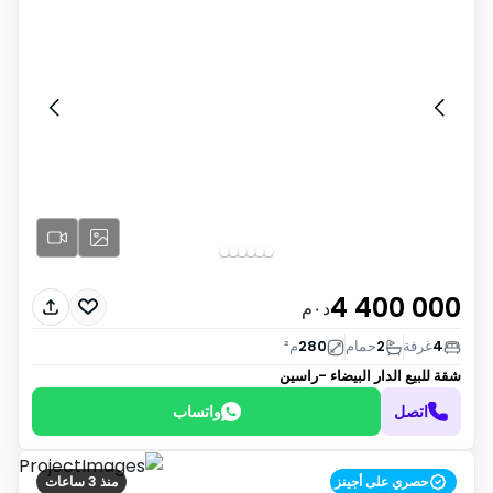
4 400 000
د٠م
4
غرفة
2
حمام
280
م²
شقة للبيع
الدار البيضاء -راسين
اتصل
واتساب
حصري على أجينز
منذ 3 ساعات