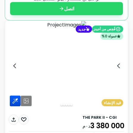
اتصل
جديد
فُحِص من أجينز
عمولة 0%
قيد الإنشاء
THE PARK II - CGI
3 380 000
د٠م