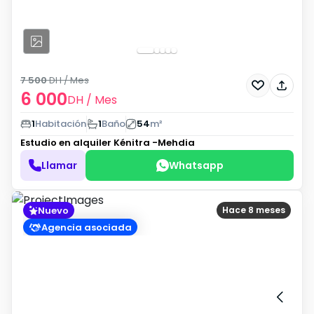
7 500
DH
/ Mes
6 000
DH
/ Mes
1
Habitación
1
Baño
54
m²
Estudio en alquiler
Kénitra -Mehdia
Llamar
Whatsapp
Nuevo
Hace 8 meses
Agencia asociada