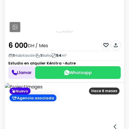
6 000
DH
/ Mes
1
Habitación
1
Baño
54
m²
Estudio en alquiler
Kénitra -Autre
Llamar
Whatsapp
Nuevo
Hace 8 meses
Agencia asociada