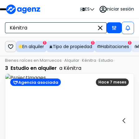
ES
Iniciar sesión
1
1
1
En alquiler
Tipo de propiedad
Habitaciones
Bienes raíces en Marruecos
Alquilar
Kénitra
Estudio
3
Estudio en alquiler
a Kénitra
Agencia asociada
Hace 7 meses