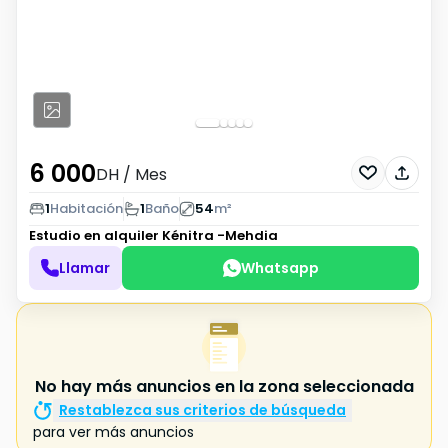
6 000
DH
/ Mes
1
Habitación
1
Baño
54
m²
Estudio en alquiler
Kénitra -Mehdia
Llamar
Whatsapp
No hay más anuncios en la zona seleccionada
Restablezca sus criterios de búsqueda
para ver más anuncios