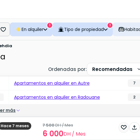
1
1
En alquiler
Tipo de propiedad
Habita
ehdia
ia
Ordenadas por
:
Recomendadas
Apartamentos en alquiler en Autre
7
Apartamentos en alquiler en Radouane
2
er más
7 500
DH
/ Mes
Hace 7 meses
6 000
DH
/ Mes