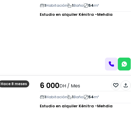
1
Habitación
1
Baño
54
m²
Estudio en alquiler
Kénitra -Mehdia
6 000
Hace 8 meses
DH
/ Mes
1
Habitación
1
Baño
54
m²
Estudio en alquiler
Kénitra -Mehdia