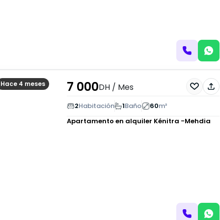
7 000
Hace 4 meses
DH
/ Mes
2
Habitación
1
Baño
60
m²
Apartamento en alquiler
Kénitra -Mehdia