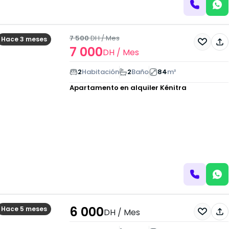
7 500
DH
/ Mes
Hace 3 meses
7 000
DH
/ Mes
2
Habitación
2
Baño
84
m²
Apartamento en alquiler
Kénitra
6 000
Hace 5 meses
DH
/ Mes