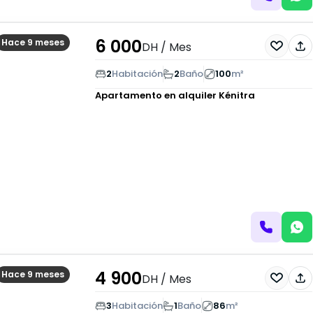
6 000
Hace 9 meses
DH
/ Mes
2
Habitación
2
Baño
100
m²
Apartamento en alquiler
Kénitra
4 900
Hace 9 meses
DH
/ Mes
3
Habitación
1
Baño
86
m²