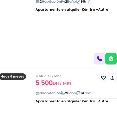
2
Habitación
2
Baño
90
m²
Apartamento en alquiler
Kénitra -Autre
6 500
DH
/ Mes
Hace 6 meses
5 500
DH
/ Mes
3
Habitación
2
Baño
140
m²
Apartamento en alquiler
Kénitra -Autre