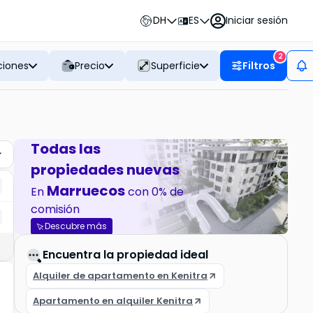
DH
ES
Iniciar sesión
2
ciones
Precio
Superficie
Filtros
Todas las
propiedades nuevas
Marruecos
En
con 0% de
comisión
Descubre más
Encuentra la propiedad ideal
Alquiler de apartamento en Kenitra
Apartamento en alquiler Kenitra