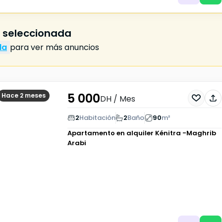
a seleccionada
da
para ver más anuncios
5 000
Hace 2 meses
DH
/ Mes
2
Habitación
2
Baño
90
m²
Apartamento en alquiler
Kénitra -Maghrib
Arabi