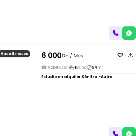
6 000
Hace 8 meses
DH
/ Mes
1
Habitación
1
Baño
54
m²
Estudio en alquiler
Kénitra -Autre