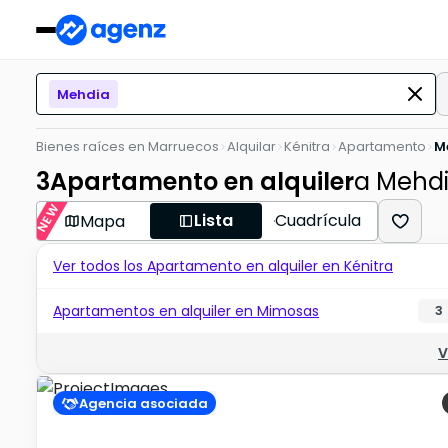
Mehdia
Bienes raíces en Marruecos
Alquilar
Kénitra
Apartamento
M
3
Apartamento en alquiler
a Mehd
NEW
Lista
Cuadrícula
Mapa
Ver todos los Apartamento en alquiler en Kénitra
Apartamentos en alquiler en Mimosas
3
V
Agencia asociada