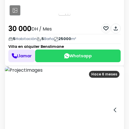
30 000
DH
/ Mes
5
Habitación
5
Baño
25000
m²
Villa en alquiler
Benslimane
Llamar
Whatsapp
Hace 6 meses