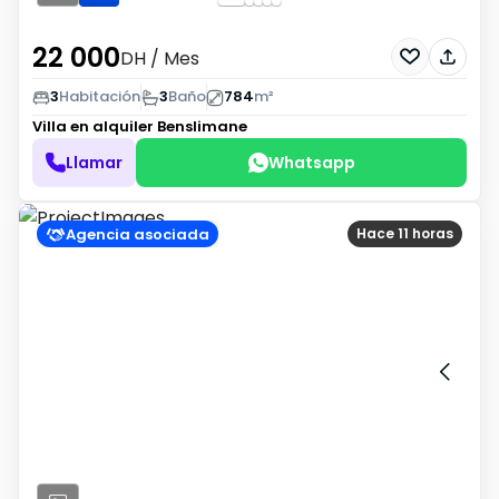
22 000
DH
/ Mes
3
Habitación
3
Baño
784
m²
Villa en alquiler
Benslimane
Llamar
Whatsapp
Agencia asociada
Hace 11 horas