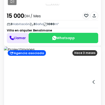
15 000
DH
/ Mes
3
Habitación
3
Baño
1080
m²
Villa en alquiler
Benslimane
Llamar
Whatsapp
Agencia asociada
Hace 3 meses