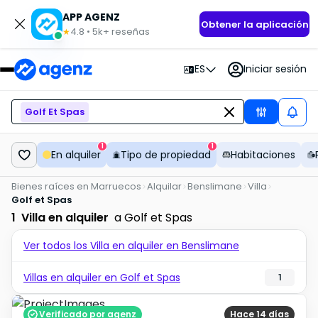
APP AGENZ
Obtener la aplicación
4.8
•
5k+
reseñas
★
ES
Iniciar sesión
Golf Et Spas
1
1
En alquiler
Tipo de propiedad
Habitaciones
Bienes raíces en Marruecos
Alquilar
Benslimane
Villa
Golf et Spas
1
Villa en alquiler
a Golf et Spas
Ver todos los Villa en alquiler en Benslimane
Villas en alquiler en Golf et Spas
1
Verificado por agenz
Hace 14 días