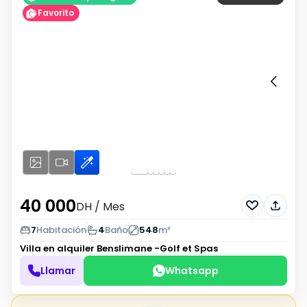
Favorito
40 000
DH
/ Mes
7
Habitación
4
Baño
548
m²
Villa en alquiler
Benslimane -Golf et Spas
Llamar
Whatsapp