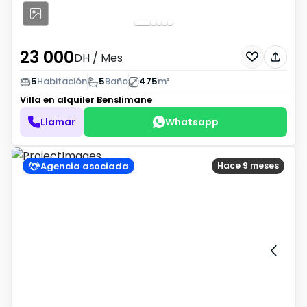
23 000
DH
/ Mes
5
Habitación
5
Baño
475
m²
Villa en alquiler
Benslimane
Llamar
Whatsapp
Agencia asociada
Hace 9 meses