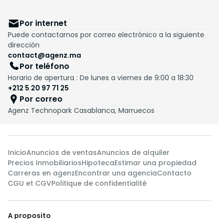
Por internet
Puede contactarnos por correo electrónico a la siguiente
dirección
contact@agenz.ma
Por teléfono
Horario de apertura : De lunes a viernes de 9:00 a 18:30
+212 5 20 97 71 25
Por correo
Agenz Technopark Casablanca, Marruecos
Inicio
Anuncios de ventas
Anuncios de alquiler
Precios Inmobiliarios
Hipoteca
Estimar una propiedad
Carreras en agenz
Encontrar una agencia
Contacto
CGU et CGV
Politique de confidentialité
A proposito