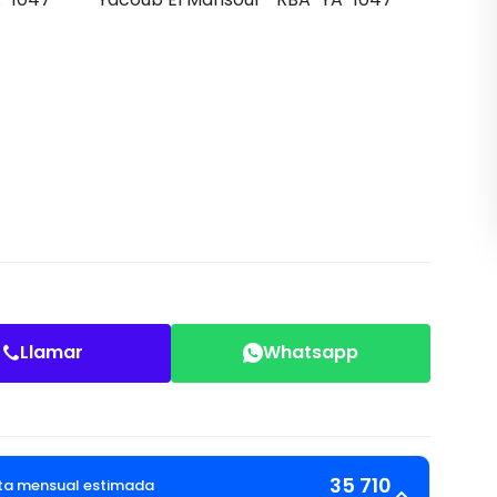
Llamar
Whatsapp
35 710
a mensual estimada