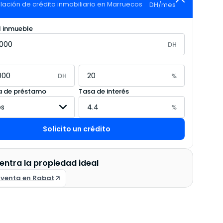
lación de crédito inmobiliario en Marruecos
DH
/
mes
l inmueble
DH
DH
%
 de préstamo
Tasa de interés
%
Solicito un crédito
entra la propiedad ideal
n venta en Rabat