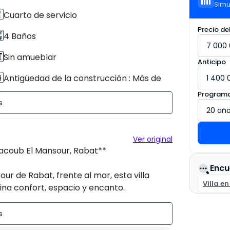
Simu
Cuarto de servicio
Precio de
4 Baños
Sin amueblar
Anticipo
Antigüedad de la construcción : Más de
20 años
Programa
Jardín
Ver original
 Yacoub El Mansour, Rabat**
Encu
ur de Rabat, frente al mar, esta villa
Villa e
na confort, espacio y encanto.
rcial. Con más de 20 años de antigüedad,