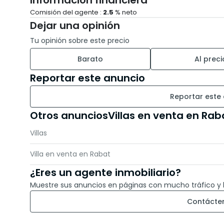
Información financiera
* Dormitorio con baño en suite
Comisión del agente :
2.5
% neto
Dejar una opinión
* **Primer piso:**
Tu opinión sobre este precio
* Vestíbulo
* 4 dormitorios, incluida una suite principal con 
Barato
Al preci
* Baño adicional
Reportar este anuncio
* Balcones
Reportar este
* **Terraza:**
Otros anunciosVillas en venta en Rab
* Amplia terraza con vistas despejadas
Villas
El barrio de Yacoub El Mansour es conocido por 
residencial, que ofrece un entorno de vida tranqu
Villa en venta en Rabat
¿Eres un agente inmobiliario?
Si estás buscando una villa espaciosa y funcional
Muestre sus anuncios en páginas con mucho tráfico y 
perfecta.
Contácte
¡No esperes más! Contáctanos hoy mismo para con