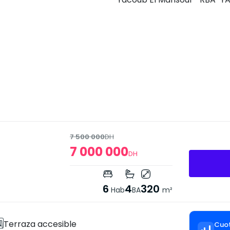
7 500 000
DH
7 000 000
DH
6
4
320
Hab
BA
m²
Terraza accesible
Cuot