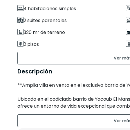
4 habitaciones simples
2 suites parentales
320 m² de terreno
2 pisos
Estado de la propiedad : Correcto
Descripción
Garaje
**Amplia villa en venta en el exclusivo barrio de
Ubicada en el codiciado barrio de Yacoub El Manso
ofrece un entorno de vida excepcional que combi
Ideal para una familia numerosa o para uso come
posee un carácter auténtico y un estilo único.