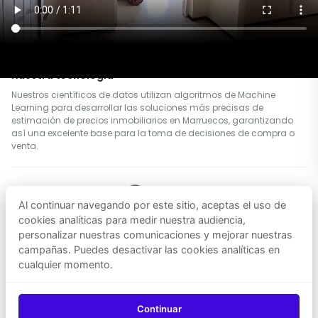
relacionados con el mercado inmobiliario en Marruecos, incluidas
ofertas, transacciones, datos catastrales, datos
sociodemográficos y mucho más, para proporcionar una
estimación precisa a quienes desean comprar o vender
propiedades.
Nuestra tecnología
Nuestros científicos de datos utilizan algoritmos de Machine
Learning para desarrollar las soluciones más precisas de
estimación de precios inmobiliarios en Marruecos, garantizando
así una excelente base para la toma de decisiones de compra o
venta.
Al continuar navegando por este sitio, aceptas el uso de
SÍGUENOS
cookies analíticas para medir nuestra audiencia,
personalizar nuestras comunicaciones y mejorar nuestras
campañas. Puedes desactivar las cookies analíticas en
Descargar en
Descargar en
cualquier momento.
App Store
Google Play
© 2026
Agenz
— Todos los derechos reservados.
Continuar