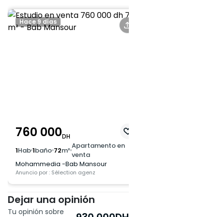
las playas lo convierten en una
opción ideal para inversores o
Hace 9 días
jóvenes profesionales que
deseen disfrutar de lo mejor de
la vida en la costa.
Contáctenos hoy para
organizar una visita privada y
descubrir todo el potencial de
este estudio en La Siesta.
760 000
DH
Apartamento en
1
Hab
1
baño
72
m²
venta
Mohammedia -Bab Mansour
Anuncio por : Sélection agenz
Dejar una opinión
Tu opinión sobre