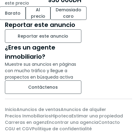
930 000
DH
este precio
Al
Demasiado
Barato
precio
caro
Reportar este anuncio
Reportar este anuncio
¿Eres un agente
inmobiliario?
Muestre sus anuncios en páginas
con mucho tráfico y llegue a
prospectos en búsqueda activa
Contáctenos
Inicio
Anuncios de ventas
Anuncios de alquiler
Precios Inmobiliarios
Hipoteca
Estimar una propiedad
Carreras en agenz
Encontrar una agencia
Contacto
CGU et CGV
Politique de confidentialité