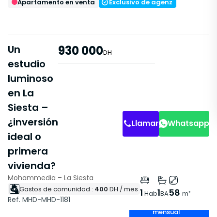
Apartamento en venta
Exclusivo de agenz
Un
930 000
DH
estudio
Sala de
Sala de
luminoso
Estar
Estar
en La
Siesta –
¿inversión
Llamar
Whatsapp
ideal o
primera
vivienda?
Mohammedia – La Siesta
Gastos de comunidad :
400
DH
/ mes
Características
1
1
58
Hab
BA
m²
Ref. MHD-MHD-1181
Cuota
Con Ascensor
mensual