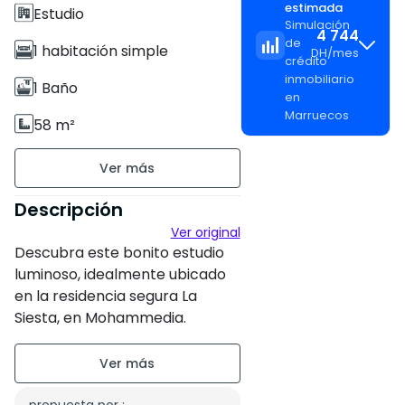
estimada
Estudio
Simulación
4 744
de
1 habitación simple
DH
/
mes
crédito
inmobiliario
1 Baño
en
Marruecos
58 m²
Sin amueblar
piso2 en 3
Descripción
Ver original
8 apartamentos por nivel
Descubra este bonito estudio
Antigüedad de la
luminoso, idealmente ubicado
en la residencia segura La
construcción : Entre 6 y 10
Siesta, en Mohammedia.
años
Estado de la propiedad :
Con sus 58 m² perfectamente
Correcto
distribuidos, esta propiedad
ofrece un entorno de vida