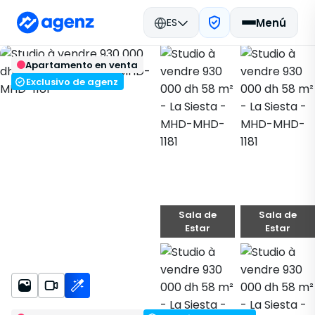
ES
Menú
Bienes raíces en Marruecos
Apartamento en venta
Comprar
Mohammedia
Volver
Guardar
Apartamento
La Siesta
Exclusivo de agenz
MHD-MHD-1181
Sala de
Sala de
Estar
Estar