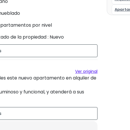
Baño
Apartam
ueblado
apartamentos por nivel
tado de la propiedad : Nuevo
tacionamiento no titulado : 1 lugar
te
Ver original
es este nuevo apartamento en alquiler de
minoso y funcional, y atenderá a sus