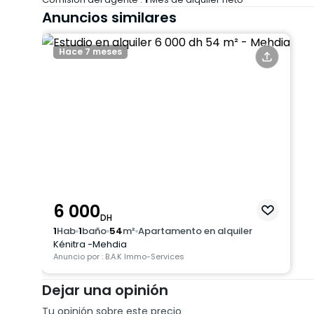
cualquier información adicional y/o visita.
Anuncios similares
Alquiler: 6000 Dh
Hace 7 meses
Ref: L/9925
6 000
DH
1
Hab
1
baño
54
m²
Apartamento en alquiler
Kénitra -Mehdia
Anuncio por : B.A.K Immo-Services
Dejar una opinión
Tu opinión sobre este precio