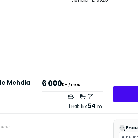
 de Mehdia
6 000
DH
/ mes
1
1
54
Hab
BA
m²
tudio
Encu
Alquile