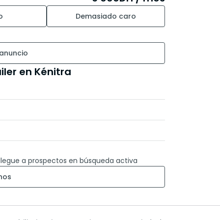
o
Demasiado caro
 anuncio
ler en Kénitra
llegue a prospectos en búsqueda activa
nos