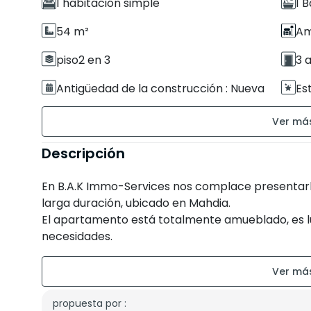
1 habitación simple
1 
54 m²
Am
piso2 en 3
3 
Antigüedad de la construcción : Nueva
Es
Residencia segura
Es
Balcón de 6 m²
Es
Descripción
Orientación de las habitaciones : Este
En B.A.K Immo-Services nos complace presentarl
larga duración, ubicado en Mahdia.
El apartamento está totalmente amueblado, es lu
necesidades.
El apartamento consta de:
- 1 dormitorio y balcón
- 1 sala de estar y comedor
propuesta por :