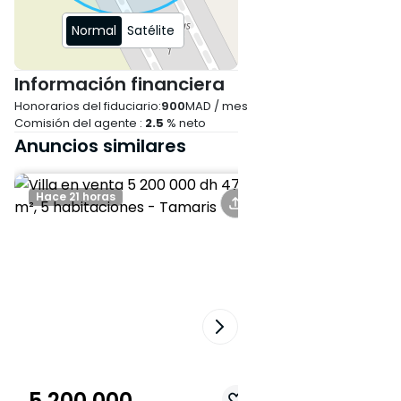
seguridad y tranquilidad
* Plaza de aparcamiento
Normal
Satélite
privada
* Cuota mensual de
Información financiera
comunidad: 900 MAD
Honorarios del fiduciario:
900
MAD / mes
Comisión del agente :
2.5
% neto
¡Póngase en contacto con
Anuncios similares
nosotros hoy mismo para
obtener más información y
Hace 21 horas
Hace 4 días
concertar una visita!
5 200 000
3 000 000