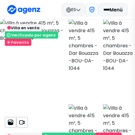
ES
Menú
Bienes raíces en Marruecos
Volver
Guardar
Villa en venta
Comprar
Dar Bouazza
Villa
Dar Bouazza
BOU-DA-1044
Verificado por agenz
Favorito