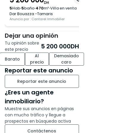
DH
DH
5
Hab
5
baño
470
m²
Villa en venta
5
Hab
3
baño
327
m²
Dar Bouazza -Tamaris
Dar Bouazza -Dar B
Anuncio por : Cantarel Immobilier
Anuncio por : Sélection
Dejar una opinión
Tu opinión sobre
5 200 000
DH
este precio
Al
Demasiado
Barato
precio
caro
Reportar este anuncio
Reportar este anuncio
¿Eres un agente
inmobiliario?
Muestre sus anuncios en páginas
con mucho tráfico y llegue a
prospectos en búsqueda activa
Contáctenos