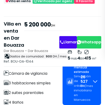
Villa en venta
Verificado por agenz
Favorito
Villa en
5 200 000
DH
venta
en Dar
Llamar
Whatsapp
Bouazza
Dar Bouazza – Dar Bouazza
Gastos de comunidad :
900
DH
/ mes
Características
5
4
415
Hab
BA
m²
Ref. BOU-DA-1044
Cuota
Villa
mensual
estimada
Cámara de vigilancia
Simulación
26
527
de
3 habitaciones simples
crédito
DH
/
mes
inmobiliario
2 suites parentales
en
Marruecos
4 Baños