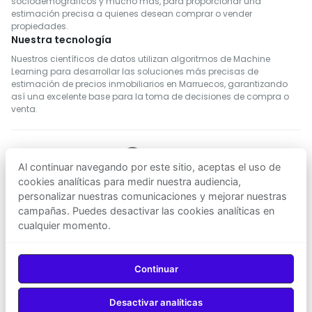
sociodemográficos y mucho más, para proporcionar una
estimación precisa a quienes desean comprar o vender
propiedades.
Nuestra tecnología
Nuestros científicos de datos utilizan algoritmos de Machine
Learning para desarrollar las soluciones más precisas de
estimación de precios inmobiliarios en Marruecos, garantizando
así una excelente base para la toma de decisiones de compra o
venta.
Al continuar navegando por este sitio, aceptas el uso de
SÍGUENOS
cookies analíticas para medir nuestra audiencia,
personalizar nuestras comunicaciones y mejorar nuestras
campañas. Puedes desactivar las cookies analíticas en
Descargar en
Descargar en
cualquier momento.
App Store
Google Play
© 2026
Agenz
— Todos los derechos reservados.
Continuar
Desactivar analíticas