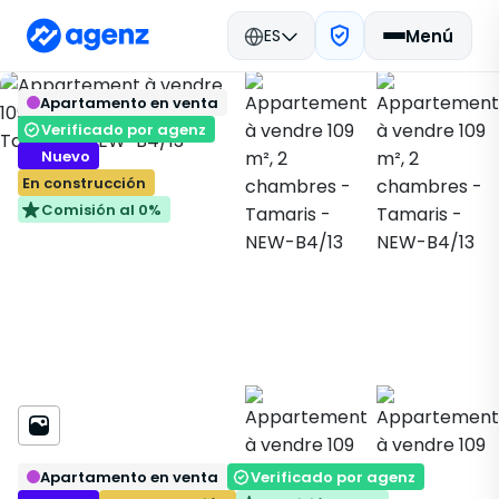
ES
Menú
Bienes raíces en Marruecos
Volver
Guardar
Apartamento en venta
Nuevas inmobiliarias
Dar Bouazza
Apartamento
Tamaris
NEW-B4/13
Verificado por agenz
Nuevo
En construcción
Comisión al 0%
Apartamento en venta
Verificado por agenz