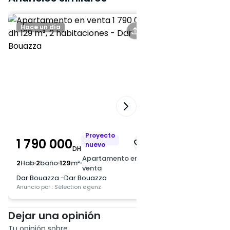
Hace un día
Hace 2 días
Proyecto
1 790 000
2 000 000
nuevo
DH
DH
Apartamento en
2
Hab
2
baño
129
m²
2
Hab
2
baño
142
m²
venta
Dar Bouazza -Dar Bouazza
Dar Bouazza -Dar B
Anuncio por : Sélection agenz
Anuncio por : Sélection
Dejar una opinión
Tu opinión sobre