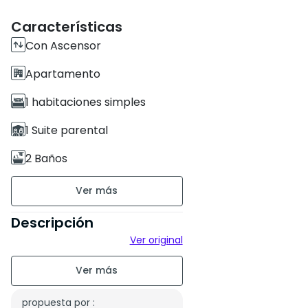
Características
Con Ascensor
Apartamento
1 habitaciones simples
1 Suite parental
2 Baños
109 m²
Sin amueblar
Descripción
Ver original
piso 1 en 2
Antigüedad de la
construcción : Nueva
propuesta por :