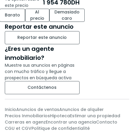
1 954 780
DH
este precio
Al
Demasiado
Barato
precio
caro
Reportar este anuncio
Reportar este anuncio
¿Eres un agente
inmobiliario?
Muestre sus anuncios en páginas
con mucho tráfico y llegue a
prospectos en búsqueda activa
Contáctenos
Inicio
Anuncios de ventas
Anuncios de alquiler
Precios Inmobiliarios
Hipoteca
Estimar una propiedad
Carreras en agenz
Encontrar una agencia
Contacto
CGU et CGV
Politique de confidentialité