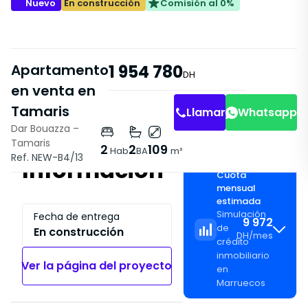
Nuevo
En construcción
Comisión al 0%
Apartamento
1 954 780
DH
en venta en
Tamaris
Llamar
Whatsapp
Dar Bouazza –
Tamaris
2
2
109
Hab
BA
m²
Ref. NEW-B4/13
Información
Cuota
mensual
estimada
Simulación
Fecha de entrega
9 972
de
En construcción
DH
/
mes
crédito
inmobiliario
Ver la página del proyecto
en
Marruecos