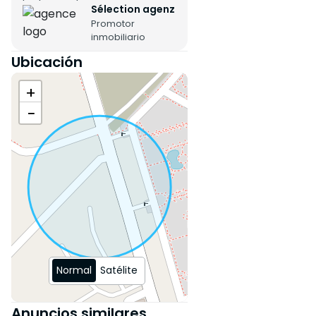
Estado de la propiedad :
Sélection agenz
Promotor
Nuevo
inmobiliario
Residencia segura
Ubicación
Estacionamiento titulado : 1
+
lugar
−
Terraza de 26 m²
Bodega
Normal
Satélite
Anuncios similares