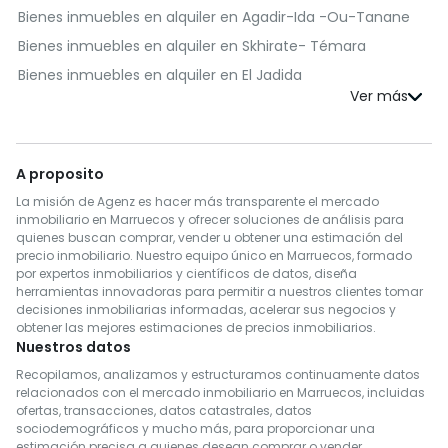
Bienes inmuebles en alquiler en Agadir-Ida -Ou-Tanane
Bienes inmuebles en alquiler en Skhirate- Témara
Bienes inmuebles en alquiler en El Jadida
Bienes inmuebles en alquiler en Kénitra
Bienes inmuebles en alquiler en Fès
Bienes inmuebles en alquiler en Benslimane
A proposito
Bienes inmuebles en alquiler en Al Haouz
La misión de Agenz es hacer más transparente el mercado
Bienes inmuebles en alquiler en Salé
inmobiliario en Marruecos y ofrecer soluciones de análisis para
quienes buscan comprar, vender u obtener una estimación del
Bienes inmuebles en alquiler en Berrechid
precio inmobiliario. Nuestro equipo único en Marruecos, formado
por expertos inmobiliarios y científicos de datos, diseña
Bienes inmuebles en alquiler en Essaouira
herramientas innovadoras para permitir a nuestros clientes tomar
Bienes inmuebles en alquiler en Médiouna
decisiones inmobiliarias informadas, acelerar sus negocios y
obtener las mejores estimaciones de precios inmobiliarios.
Bienes inmuebles en alquiler en Meknès
Nuestros datos
Bienes inmuebles en alquiler en Rehamna
Recopilamos, analizamos y estructuramos continuamente datos
relacionados con el mercado inmobiliario en Marruecos, incluidas
Bienes inmuebles en alquiler en Inezgane- Ait Melloul
ofertas, transacciones, datos catastrales, datos
Bienes inmuebles en alquiler en M'Diq-Fnideq
sociodemográficos y mucho más, para proporcionar una
estimación precisa a quienes desean comprar o vender