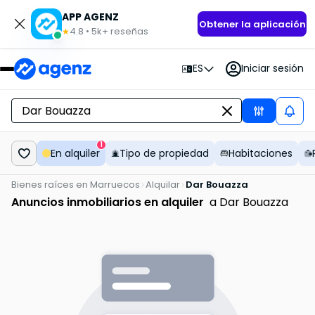
APP AGENZ
Obtener la aplicación
4.8
•
5k+
reseñas
★
ES
Iniciar sesión
1
En alquiler
Tipo de propiedad
Habitaciones
Bienes raíces en Marruecos
Alquilar
Dar Bouazza
Anuncios inmobiliarios en alquiler
a Dar Bouazza