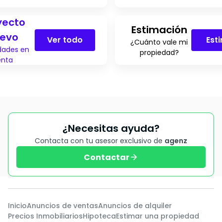
yecto
Estimación
evo
Ver todo
Est
¿Cuánto vale mi
dades en
propiedad?
enta
¿Necesitas ayuda?
Contacta con tu asesor exclusivo de
agenz
Contactar
Inicio
Anuncios de ventas
Anuncios de alquiler
Precios Inmobiliarios
Hipoteca
Estimar una propiedad