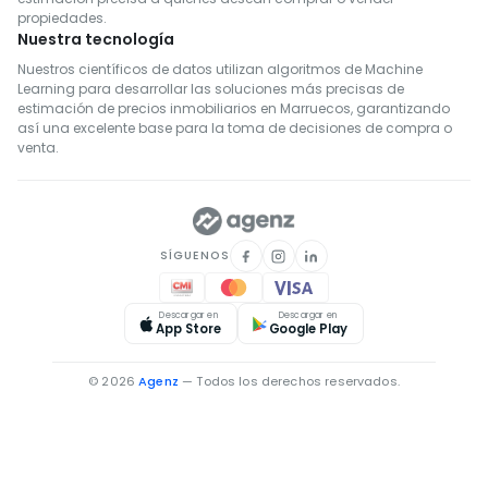
Bienes inmuebles en alquiler en Khémisset
propiedades.
Bienes inmuebles en alquiler en Settat
Nuestra tecnología
Bienes inmuebles en alquiler en Fahs-Anjra
Nuestros científicos de datos utilizan algoritmos de Machine
Learning para desarrollar las soluciones más precisas de
Bienes inmuebles en alquiler en El Hajeb
estimación de precios inmobiliarios en Marruecos, garantizando
así una excelente base para la toma de decisiones de compra o
venta.
SÍGUENOS
Descargar en
Descargar en
App Store
Google Play
© 2026
Agenz
— Todos los derechos reservados.