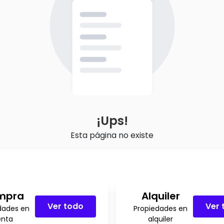
¡Ups!
Esta página no existe
mpra
Alquiler
Ver todo
Ver 
dades en
Propiedades en
enta
alquiler