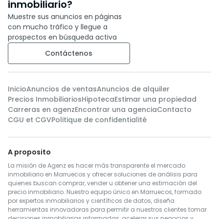
inmobiliario?
Muestre sus anuncios en páginas
con mucho tráfico y llegue a
prospectos en búsqueda activa
Contáctenos
Inicio
Anuncios de ventas
Anuncios de alquiler
Precios Inmobiliarios
Hipoteca
Estimar una propiedad
Carreras en agenz
Encontrar una agencia
Contacto
CGU et CGV
Politique de confidentialité
A proposito
La misión de Agenz es hacer más transparente el mercado
inmobiliario en Marruecos y ofrecer soluciones de análisis para
quienes buscan comprar, vender u obtener una estimación del
precio inmobiliario. Nuestro equipo único en Marruecos, formado
por expertos inmobiliarios y científicos de datos, diseña
herramientas innovadoras para permitir a nuestros clientes tomar
decisiones inmobiliarias informadas, acelerar sus negocios y