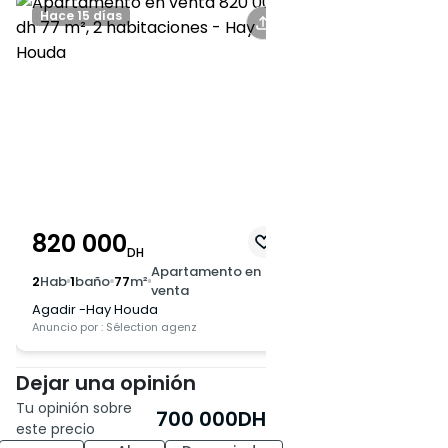
Hace 15 días
820 000
DH
Apartamento en
2
Hab
1
baño
77
m²
venta
Agadir -Hay Houda
Anuncio por : Sélection agenz
Dejar una opinión
Tu opinión sobre
700 000
DH
este precio