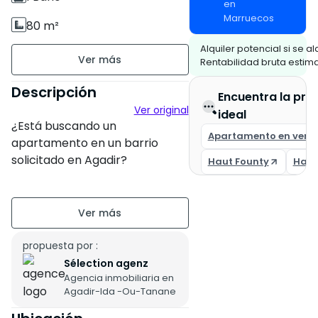
en
Marruecos
80 m²
Alquiler potencial si se alq
Sin amueblar
Rentabilidad bruta estim
piso 1 en 2
Descripción
Encuentra la pro
Ver original
3 apartamentos por nivel
ideal
¿Está buscando un
Apartamento en vent
Antigüedad de la
apartamento en un barrio
solicitado en Agadir?
construcción : Entre 11 y 20
Haut Founty
Hay 
años
¡No busque más!
Estado de la propiedad :
Ubicado en el barrio de Hay
Reparaciones previstas
Dakhla, este encantador
apartamento de 80 metros
propuesta por :
Terraza
cuadrados en el primer piso sin
Sélection agenz
Agencia inmobiliaria en
ascensor en un edificio de dos
Sureste
Agadir-Ida -Ou-Tanane
pisos está a la venta.
Orientación de las
Con su amplio salón, 2