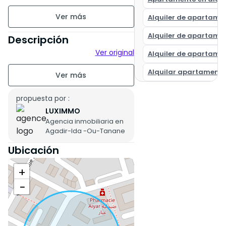
Sin amueblar
Alquiler de apartame
piso 1
Alquiler de apartame
Descripción
Ver original
Alquiler de apartame
Alquilar apartamento
propuesta por :
LUXIMMO
Agencia inmobiliaria en
Agadir-Ida -Ou-Tanane
Ubicación
+
−