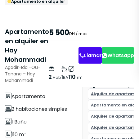
Apartamento en alquiler
Apartamento
5 500
DH
/ mes
en alquiler en
Hay
Llamar
Whatsapp
Mohammadi
Agadir-Ida -Ou-
Tanane – Hay
Características
2
1
110
Hab
BA
m²
Mohammadi
Sin Ascensor
Encuentra la pro
Alquiler de apartame
Apartamento
Apartamento en alqui
2 habitaciones simples
Alquiler de apartame
1 Baño
Alquiler de apartame
110 m²
Apartamento en alqui