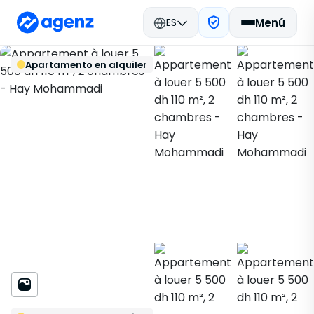
ES
Menú
Bienes raíces en Marruecos
Volver
Guardar
Apartamento en alquiler
Alquilar
Agadir
Apartamento
Hay Mohammadi
555856