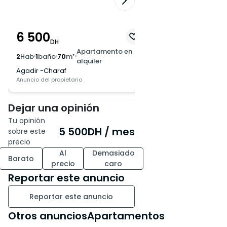
6 500
10 000
DH
DH
Apartamento en
Ap
2
Hab
1
baño
70
m²
2
Hab
1
baño
70
m²
alquiler
al
Agadir -Charaf
Agadir -Hay Moham
Anuncio del propietario
Anuncio del propietario
Dejar una opinión
Tu opinión
5 500
DH
/ mes
sobre este
precio
Al
Demasiado
Barato
precio
caro
Reportar este anuncio
Reportar este anuncio
Otros anunciosApartamentos