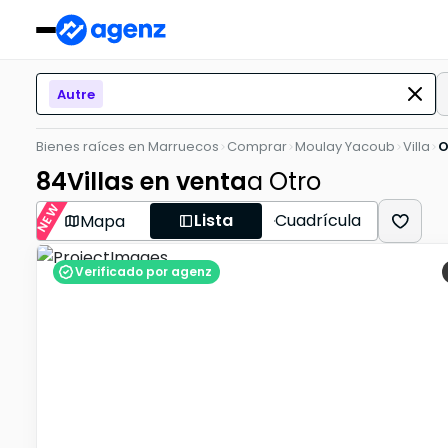
Autre
Bienes raíces en Marruecos
Comprar
Moulay Yacoub
Villa
O
84
Villas en venta
a Otro
NEW
Lista
Cuadrícula
Mapa
Verificado por agenz