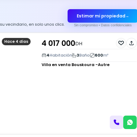
Estimar mi propiedad
→
 vecindario, en solo unos clics.
Sin compromiso • Datos confidenciales
4 017 000
Hace 4 días
DH
4
Habitación
3
Baño
600
m²
Villa en venta
Bouskoura -Autre