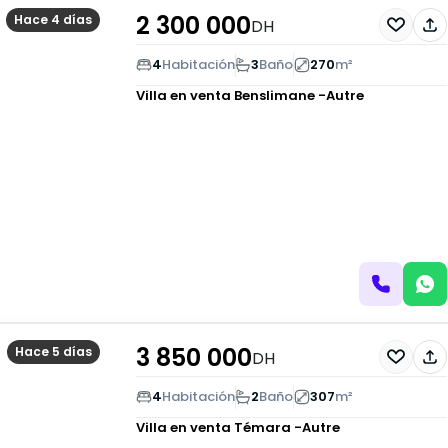
2 300 000
Hace 4 días
DH
4
Habitación
3
Baño
270
m²
Villa en venta
Benslimane -Autre
3 850 000
Hace 5 días
DH
4
Habitación
2
Baño
307
m²
Villa en venta
Témara -Autre