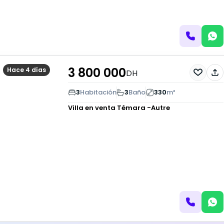
3 800 000
Hace 4 días
DH
3
Habitación
3
Baño
330
m²
Villa en venta
Témara -Autre