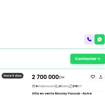
Contactar
2 700 000
Hace 5 días
DH
4
Habitación
3
Baño
216
m²
Villa en venta
Moulay Yacoub -Autre