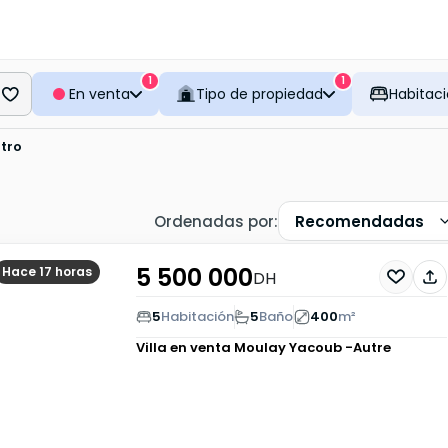
1
1
En venta
Tipo de propiedad
Habitac
tro
Ordenadas por
:
Recomendadas
5 500 000
Hace 17 horas
DH
5
Habitación
5
Baño
400
m²
Villa en venta
Moulay Yacoub -Autre