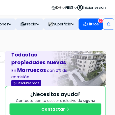
DH
ES
Iniciar sesión
2
iones
Precio
Superficie
Filtros
Todas las
propiedades nuevas
Marruecos
En
con 0% de
comisión
Descubre más
¿Necesitas ayuda?
Contacta con tu asesor exclusivo de
agenz
Contactar