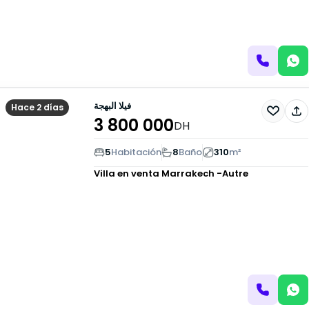
فيلا البهجة
Hace 2 días
3 800 000
DH
5
Habitación
8
Baño
310
m²
Villa en venta
Marrakech -Autre