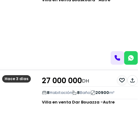
27 000 000
Hace 3 días
DH
8
Habitación
8
Baño
20900
m²
Villa en venta
Dar Bouazza -Autre