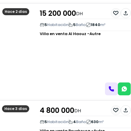
15 200 000
Hace 2 días
DH
5
Habitación
5
Baño
1840
m²
Villa en venta
Al Haouz -Autre
4 800 000
Hace 3 días
DH
5
Habitación
4
Baño
630
m²
Villa en venta
Bouskoura -Autre