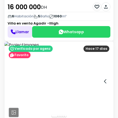
16 000 000
DH
6
Habitación
5
Baño
1060
m²
Villa en venta
Agadir -Illigh
Llamar
Whatsapp
Verificado por agenz
Hace 17 días
Favorito