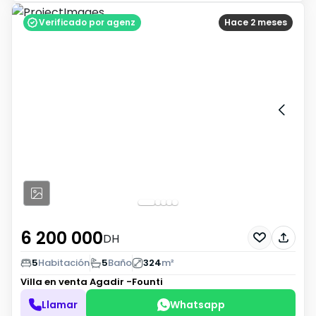
Verificado por agenz
Hace 2 meses
6 200 000
DH
5
Habitación
5
Baño
324
m²
Villa en venta
Agadir -Founti
Llamar
Whatsapp