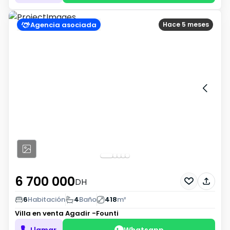
Agencia asociada
Hace 5 meses
6 700 000
DH
6
Habitación
4
Baño
418
m²
Villa en venta
Agadir -Founti
Llamar
Whatsapp