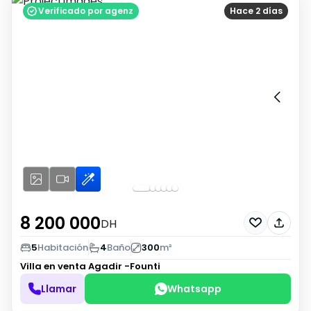
Verificado por agenz
Hace 2 días
8 200 000
DH
5
Habitación
4
Baño
300
m²
Villa en venta
Agadir -Founti
Llamar
Whatsapp