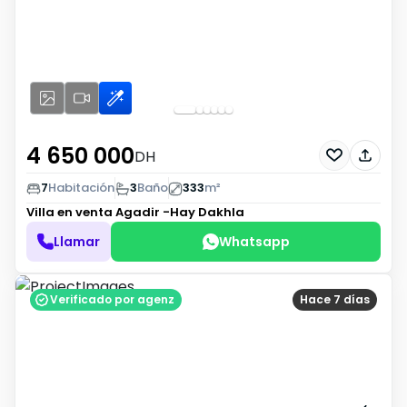
4 650 000
DH
7
Habitación
3
Baño
333
m²
Villa en venta
Agadir -Hay Dakhla
Llamar
Whatsapp
Verificado por agenz
Hace 7 días