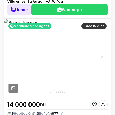
Villa en venta
Agadir -Al Wifaq
Llamar
Whatsapp
Verificado por agenz
Hace 15 días
14 000 000
DH
5
Habitación
3
Baño
877
m²