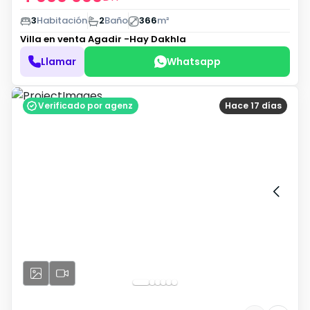
3
Habitación
2
Baño
366
m²
Villa en venta
Agadir -Hay Dakhla
Llamar
Whatsapp
Verificado por agenz
Hace 17 días