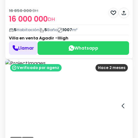
16 850 000
DH
16 000 000
DH
5
Habitación
5
Baño
1007
m²
Villa en venta
Agadir -Illigh
Llamar
Whatsapp
Verificado por agenz
Hace 2 meses