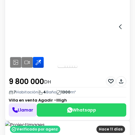
9 800 000
DH
7
Habitación
4
Baño
1300
m²
Villa en venta
Agadir -Illigh
Llamar
Whatsapp
Verificado por agenz
Hace 11 días