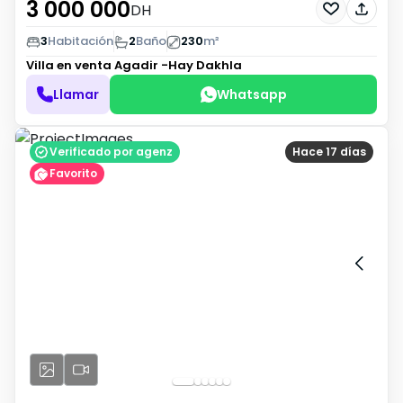
3 000 000
DH
3
Habitación
2
Baño
230
m²
Villa en venta
Agadir -Hay Dakhla
Llamar
Whatsapp
Verificado por agenz
Hace 17 días
Favorito