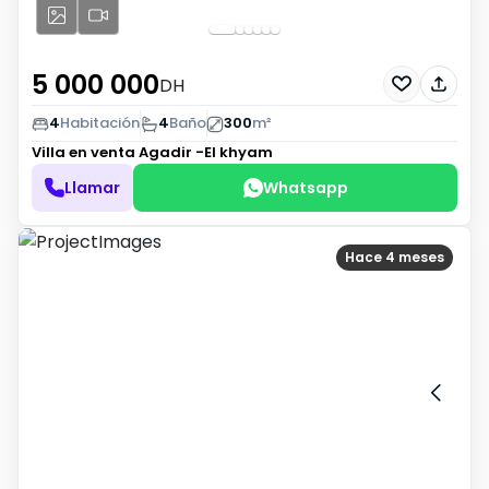
5 000 000
DH
4
Habitación
4
Baño
300
m²
Villa en venta
Agadir -El khyam
Llamar
Whatsapp
Hace 4 meses