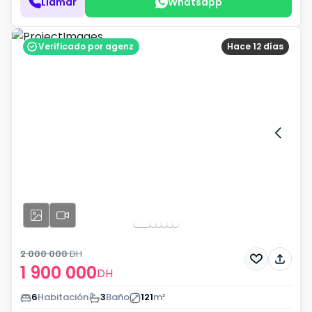
Llamar
Whatsapp
Verificado por agenz
Hace 12 días
2 000 000
DH
1 900 000
DH
6
Habitación
3
Baño
121
m²