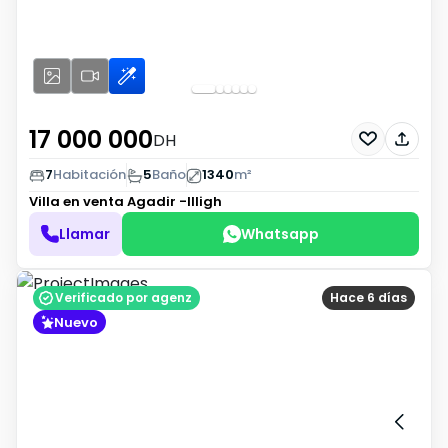
17 000 000
DH
7
Habitación
5
Baño
1340
m²
Villa en venta
Agadir -Illigh
Llamar
Whatsapp
Verificado por agenz
Hace 6 días
Nuevo