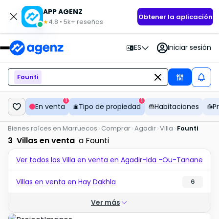
APP AGENZ
Obtener la aplicación
4.8
•
5k+
reseñas
★
ES
Iniciar sesión
Founti
1
1
En venta
Tipo de propiedad
Habitaciones
P
Bienes raíces en Marruecos
Comprar
Agadir
Villa
Founti
3
Villas en venta
a Founti
Ver todos los Villa en venta en Agadir-Ida -Ou-Tanane
Villas en venta en Hay Dakhla
6
Ver más