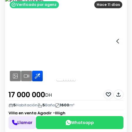
Verificado por agenz
Hace 11 días
17 000 000
DH
5
Habitación
5
Baño
1600
m²
Villa en venta
Agadir -Illigh
Llamar
Whatsapp