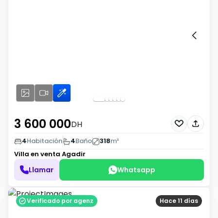
3 600 000
DH
4
Habitación
4
Baño
318
m²
Villa en venta
Agadir
Llamar
Whatsapp
Verificado por agenz
Hace 11 días