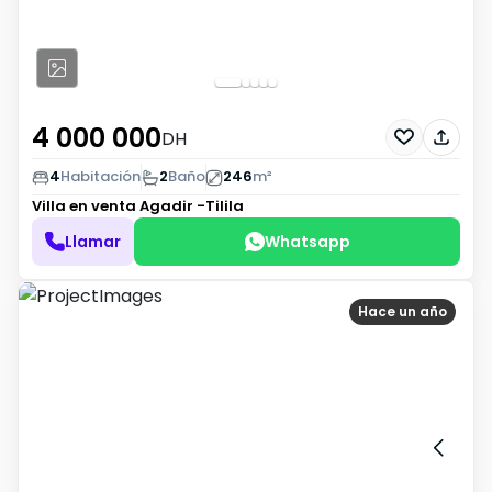
4 000 000
DH
4
Habitación
2
Baño
246
m²
Villa en venta
Agadir -Tilila
Llamar
Whatsapp
Hace un año