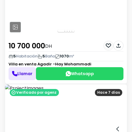
10 700 000
DH
5
Habitación
5
Baño
1070
m²
Villa en venta
Agadir -Hay Mohammadi
Llamar
Whatsapp
Verificado por agenz
Hace 7 días