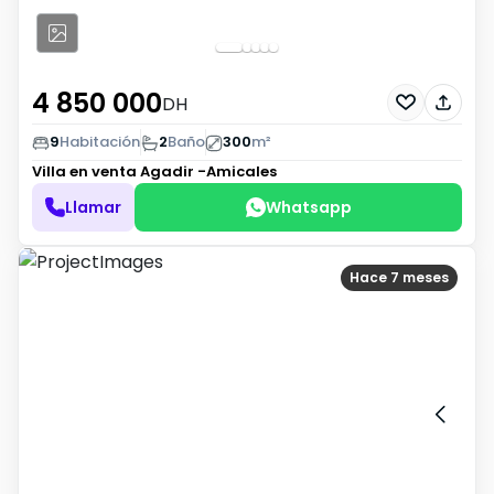
4 850 000
DH
9
Habitación
2
Baño
300
m²
Villa en venta
Agadir -Amicales
Llamar
Whatsapp
Hace 7 meses