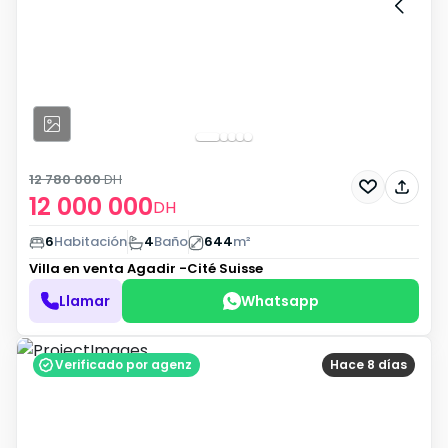
12 780 000
DH
12 000 000
DH
6
Habitación
4
Baño
644
m²
Villa en venta
Agadir -Cité Suisse
Llamar
Whatsapp
Verificado por agenz
Hace 8 días