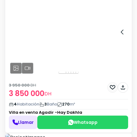
3 950 000
DH
3 850 000
DH
4
Habitación
3
Baño
270
m²
Villa en venta
Agadir -Hay Dakhla
Llamar
Whatsapp