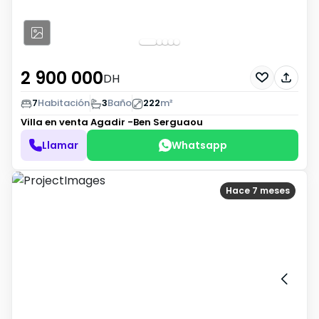
2 900 000
DH
7
Habitación
3
Baño
222
m²
Villa en venta
Agadir -Ben Serguaou
Llamar
Whatsapp
Hace 7 meses