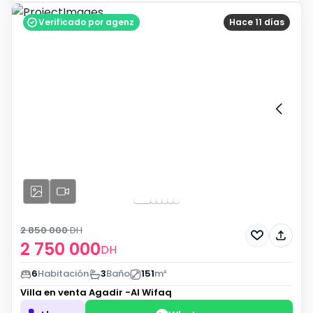
Verificado por agenz
Hace 11 días
2 850 000
DH
2 750 000
DH
6
Habitación
3
Baño
151
m²
Villa en venta
Agadir -Al Wifaq