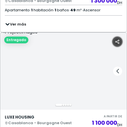
1 300 000
Casablanca - Bourgogne Ouest
DH
Apartamento
•
1
habitación
•
1
baños
•
49
m²
•
Ascensor
Ver más
Entregado
LUXE HOUSING
A PARTIR DE
1 100 000
Casablanca - Bourgogne Ouest
DH