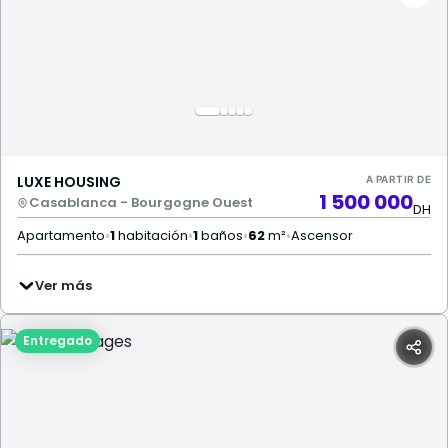
LUXE HOUSING
A PARTIR DE
1 500 000
Casablanca - Bourgogne Ouest
DH
Apartamento
•
1
habitación
•
1
baños
•
62
m²
•
Ascensor
Ver más
Entregado