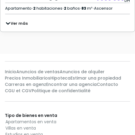
DH
Apartamento
•
2
habitaciones
•
2
baños
•
83
m²
•
Ascensor
Ver más
Inicio
Anuncios de ventas
Anuncios de alquiler
Precios Inmobiliarios
Hipoteca
Estimar una propiedad
Carreras en agenz
Encontrar una agencia
Contacto
CGU et CGV
Politique de confidentialité
Tipo de bienes en venta
Apartamentos en venta
Villas en venta
Estudios en venta