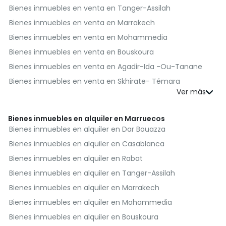
Bienes inmuebles en venta en Tanger-Assilah
Bienes inmuebles en venta en Marrakech
Bienes inmuebles en venta en Mohammedia
Bienes inmuebles en venta en Bouskoura
Bienes inmuebles en venta en Agadir-Ida -Ou-Tanane
Bienes inmuebles en venta en Skhirate- Témara
Bienes inmuebles en venta en El Jadida
Bienes inmuebles en venta en Kénitra
Bienes inmuebles en alquiler en Marruecos
Bienes inmuebles en venta en Fès
Bienes inmuebles en alquiler en Dar Bouazza
Bienes inmuebles en venta en Benslimane
Bienes inmuebles en alquiler en Casablanca
Bienes inmuebles en venta en Al Haouz
Bienes inmuebles en alquiler en Rabat
Bienes inmuebles en venta en Moulay Yacoub
Bienes inmuebles en alquiler en Tanger-Assilah
Bienes inmuebles en venta en Nador
Bienes inmuebles en alquiler en Marrakech
Bienes inmuebles en venta en Salé
Bienes inmuebles en alquiler en Mohammedia
Bienes inmuebles en venta en Sefrou
Bienes inmuebles en alquiler en Bouskoura