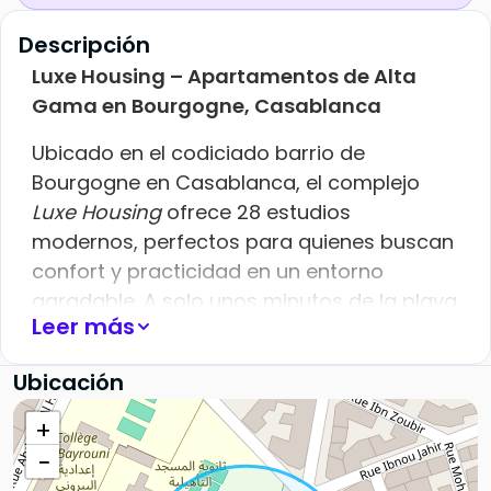
Descripción
Luxe Housing – Apartamentos de Alta
Gama en Bourgogne, Casablanca
Ubicado en el codiciado barrio de
Bourgogne en Casablanca, el complejo
Luxe Housing
ofrece 28 estudios
modernos, perfectos para quienes buscan
confort y practicidad en un entorno
agradable. A solo unos minutos de la playa
Leer más
de la Corniche y rodeado de los principales
servicios de la ciudad,
Luxe Housing
es el
Ubicación
lugar ideal para vivir Casablanca al
máximo.
+
−
Los Apartamentos: