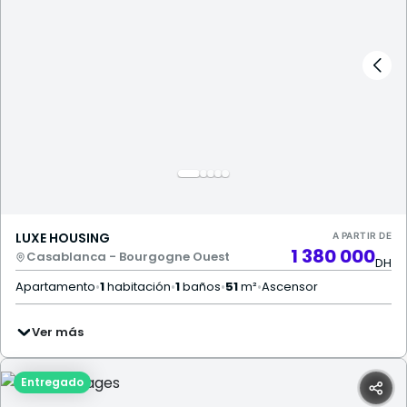
LUXE HOUSING
A PARTIR DE
1 380 000
Casablanca - Bourgogne Ouest
DH
Apartamento
•
1
habitación
•
1
baños
•
51
m²
•
Ascensor
Ver más
Entregado