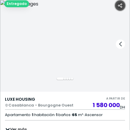
Entregado
LUXE HOUSING
A PARTIR DE
1 580 000
Casablanca - Bourgogne Ouest
DH
Apartamento
•
1
habitación
•
1
baños
•
65
m²
•
Ascensor
Ver más