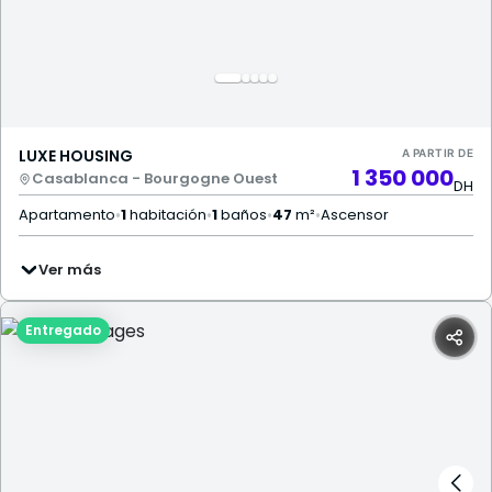
LUXE HOUSING
A PARTIR DE
1 350 000
Casablanca - Bourgogne Ouest
DH
Apartamento
•
1
habitación
•
1
baños
•
47
m²
•
Ascensor
Ver más
Entregado