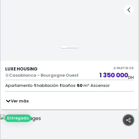
LUXE HOUSING
A PARTIR DE
1 350 000
Casablanca - Bourgogne Ouest
DH
Apartamento
•
1
habitación
•
1
baños
•
50
m²
•
Ascensor
Ver más
Entregado