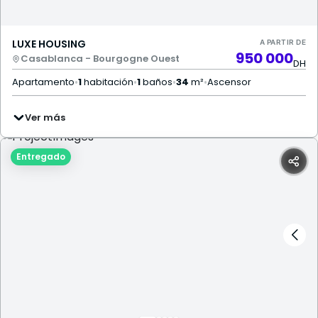
LUXE HOUSING
A PARTIR DE
950 000
Casablanca - Bourgogne Ouest
DH
Apartamento
•
1
habitación
•
1
baños
•
34
m²
•
Ascensor
Ver más
Entregado