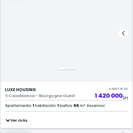
LUXE HOUSING
A PARTIR DE
1 420 000
Casablanca - Bourgogne Ouest
DH
Apartamento
•
1
habitación
•
1
baños
•
56
m²
•
Ascensor
Ver más