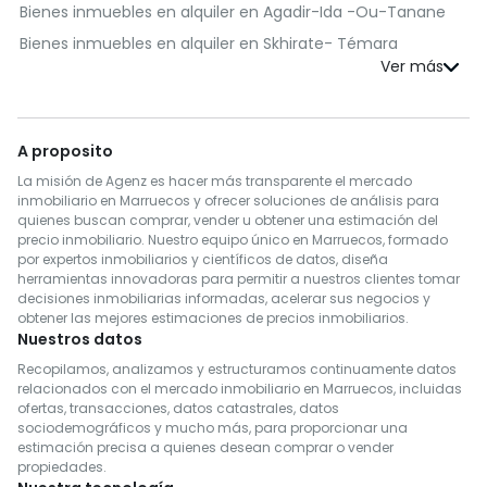
Bienes inmuebles en venta en Berrechid
Bienes inmuebles en alquiler en Agadir-Ida -Ou-Tanane
Bienes inmuebles en venta en Essaouira
Bienes inmuebles en alquiler en Skhirate- Témara
Bienes inmuebles en venta en Médiouna
Bienes inmuebles en alquiler en El Jadida
Bienes inmuebles en venta en Meknès
Bienes inmuebles en alquiler en Kénitra
Bienes inmuebles en venta en Rehamna
Bienes inmuebles en alquiler en Fès
A proposito
Bienes inmuebles en venta en Taroudannt
Bienes inmuebles en alquiler en Benslimane
La misión de Agenz es hacer más transparente el mercado
Bienes inmuebles en venta en Inezgane- Ait Melloul
Bienes inmuebles en alquiler en Al Haouz
inmobiliario en Marruecos y ofrecer soluciones de análisis para
quienes buscan comprar, vender u obtener una estimación del
Bienes inmuebles en venta en M'Diq-Fnideq
Bienes inmuebles en alquiler en Salé
precio inmobiliario. Nuestro equipo único en Marruecos, formado
Bienes inmuebles en venta en Khémisset
por expertos inmobiliarios y científicos de datos, diseña
Bienes inmuebles en alquiler en Berrechid
herramientas innovadoras para permitir a nuestros clientes tomar
Bienes inmuebles en venta en Al Hoceima
Bienes inmuebles en alquiler en Essaouira
decisiones inmobiliarias informadas, acelerar sus negocios y
Bienes inmuebles en venta en Settat
obtener las mejores estimaciones de precios inmobiliarios.
Bienes inmuebles en alquiler en Médiouna
Nuestros datos
Bienes inmuebles en venta en Tinghir
Bienes inmuebles en alquiler en Meknès
Recopilamos, analizamos y estructuramos continuamente datos
Bienes inmuebles en venta en Tétouan
relacionados con el mercado inmobiliario en Marruecos, incluidas
Bienes inmuebles en alquiler en Rehamna
ofertas, transacciones, datos catastrales, datos
Bienes inmuebles en venta en Azilal
Bienes inmuebles en alquiler en Inezgane- Ait Melloul
sociodemográficos y mucho más, para proporcionar una
Bienes inmuebles en venta en Chefchaouen
estimación precisa a quienes desean comprar o vender
Bienes inmuebles en alquiler en M'Diq-Fnideq
propiedades.
Bienes inmuebles en venta en Tiznit
Bienes inmuebles en alquiler en Khémisset