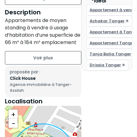
idéal
étage 4 sur 4
Appartement à vendr
Description
Appartements de moyen
Achakar Tanger
standing à vendre à usage
Appartement à Tange
d’habitation d’une superficie de
66 m² à 184 m² emplacement
Appartement Tanger 
stratégique, proche de toute
Tanja Balia Tanger
commodité à des prix très
attractif allant de 350 000 DHS
Drissia Tanger
à 980 000 DHS composés de 2
proposée par :
Click House
à 3 chambres, Hall, salon,
Agence immobilière à Tanger-
balcons, cuisine & SDB
Assilah
Localisation
Bd des FAR croisé par la rue AL
FIDAE et avenue ARABIE
+
SAOUDITE.
−
En face centre commerciale
MARJANE Route de Rabat