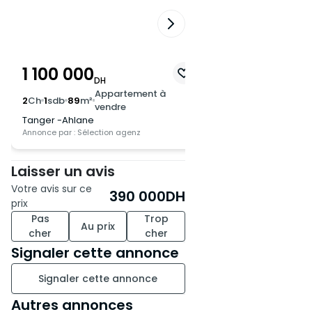
1 100 000
670 000
DH
DH
Appartement à
Appa
2
Ch
1
sdb
89
m²
2
Ch
1
sdb
80
m²
vendre
vend
Tanger -Ahlane
Tanger -Ahlane
Annonce par : Sélection agenz
Annonce par : Sélection
Laisser un avis
Votre avis sur ce
390 000
DH
prix
Pas
Trop
Au prix
cher
cher
Signaler cette annonce
Signaler cette annonce
Autres annonces