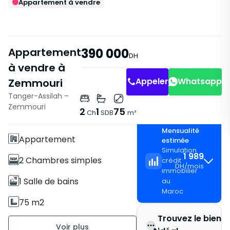
Appartement à vendre
Appartement
390 000
DH
à vendre à
Appeler
Whatsapp
Zemmouri
Tanger-Assilah –
Caractéristiques
Zemmouri
2
1
75
Ch
SDB
m²
Sans Ascenseur
Mensualité
Appartement
estimée
Simulation
1 989
2 Chambres simples
crédit
DH
/
mois
immobilier
1 Salle de bains
au
Maroc
75 m2
Trouvez le bien i
Non meublé