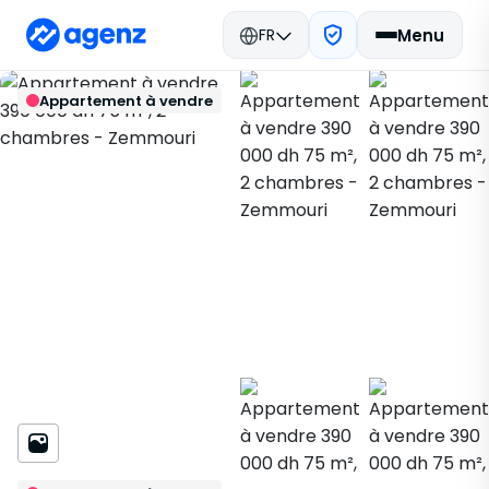
FR
Menu
Immobilier Maroc
Acheter
Retour
Enregistrer
Appartement à vendre
Tanger
Appartement
Zemmouri
362156