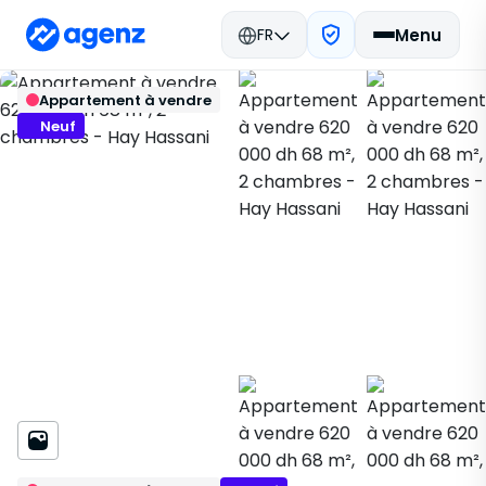
FR
Menu
Immobilier Maroc
Acheter
Retour
Enregistrer
Appartement à vendre
Tanger
Appartement
Hay Hassani
194244
Neuf