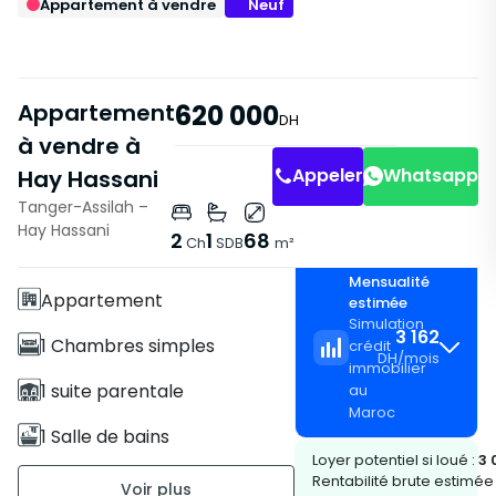
Appartement à vendre
Neuf
Appartement
620 000
DH
à vendre à
Appeler
Whatsapp
Hay Hassani
Tanger-Assilah –
Caractéristiques
Hay Hassani
2
1
68
Ch
SDB
m²
Avec Ascenseur
Mensualité
Appartement
estimée
Simulation
3 162
1 Chambres simples
crédit
DH
/
mois
immobilier
1 suite parentale
au
Maroc
1 Salle de bains
Loyer potentiel si loué :
3 
68 m2
Rentabilité brute estimée