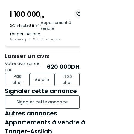
appartement neuf dans un
emplacement stratégique.
1 100 000
670 000
DH
DH
Appartement à
Appa
Pour plus d'informations ou
2
Ch
1
sdb
89
m²
2
Ch
1
sdb
80
m²
vendre
vend
pour réserver votre futur
Tanger -Ahlane
Tanger -Ahlane
appartement, n'hésitez pas à
Annonce par : Sélection agenz
Annonce par : Sélection
nous contacter dès
maintenant.
Laisser un avis
Votre avis sur ce
620 000
DH
prix
Pas
Trop
Au prix
cher
cher
Signaler cette annonce
Signaler cette annonce
Autres annonces
Appartements à vendre à
Tanger-Assilah