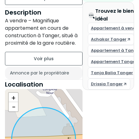
Non meublé
Trouvez le bien i
Description
idéal
A vendre – Magnifique
étage 2 sur 7
appartement en cours de
Appartement à vendr
4 appartements par palier
construction à Tanger, situé à
Achakar Tanger
proximité de la gare routière.
Ancienneté de la
Cette opportunité à saisir est
Appartement à Tange
construction : Neuve
une adresse idéale pour
Appartement Tanger 
profiter de la vie citadine tout
État du bien : Neuf
en bénéficiant du confort
Annonce par le propriétaire
Tanja Balia Tanger
moderne. Avec une surface de
Résidence sécurisée
Localisation
Drissia Tanger
68 m², cet appartement sera
Terrasse
disponible dans moins d'un an
+
et vous promet une belle vue
Balcon de 10 m2
−
sur le boulevard.
Est
Le logement inclut les
caractéristiques suivantes :
Deux chambres confortables