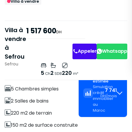
Villa à vendre
Villa à
1 517 600
DH
vendre
à
Appeler
Whatsapp
Sefrou
Sefrou
Caractéristiques
5
2
220
Ch
SDB
m²
Mensualité
Villa
estimée
Simulation
5 Chambres simples
7 741
crédit
DH
/
mois
immobilier
2 Salles de bains
au
Maroc
220 m2 de terrain
150 m2 de surface construite