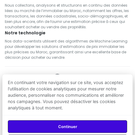
Nous collectons, analysons et structurons en continu des données
liées au marché de l’immobilier au Maroc, notamment les offres, les
transactions, les données cadastrales, socio-démographiques, et
bien plus encore, afin de fournir une estimation précise à ceux qui
souhaitent acheter ou vendre des propriétés.
Notre technologie
Nos data-scientists utilisent des algorithmes de Machine Learning
pour développer les solutions d’estimations de prix immobilier les
plus précises au Maroc, garantissant ainsi une excellente base de
décision pour acheter ou vendre.
En continuant votre navigation sur ce site, vous acceptez
SUIVEZ NOUS
l'utilisation de cookies analytiques pour mesurer notre
audience, personnaliser nos communications et améliorer
nos campagnes. Vous pouvez désactiver les cookies
Telecharger sur
Telecharger sur
analytiques à tout moment.
App Store
Google Play
© 2026
Agenz
— Tous droits réservés.
Continuer