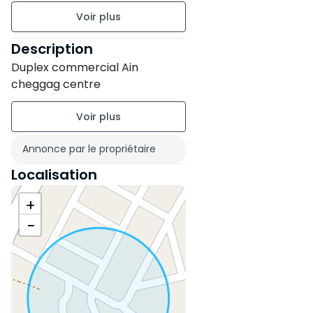
Non meublé
2 étages
Description
Duplex commercial Ain
Jardin
cheggag centre
Garage
Annonce par le propriétaire
Localisation
+
−