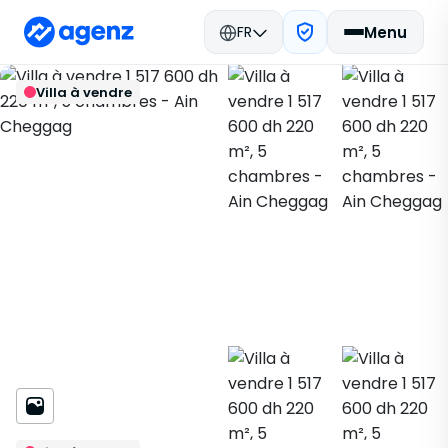
FR
Menu
Immobilier Maroc
Acheter
Retour
Enregistrer
Villa à vendre
Sefrou
Villa
797694