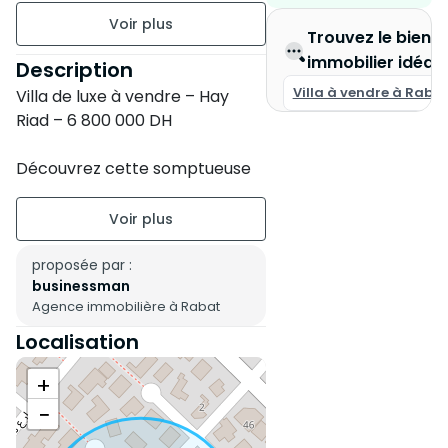
5 Salles de bains
Trouvez le bien
360 m2 de terrain
immobilier idéal
Description
Villa à vendre à Raba
Villa de luxe à vendre – Hay
235 m2 de surface
Riad – 6 800 000 DH
construite
Non meublé
Découvrez cette somptueuse
villa située à Hay Riad, offrant
2 étages
un cadre de vie prestigieux et
des prestations haut de
Ancienneté de la
gamme :
proposée par :
construction : Entre 6 et 10
businessman
• Superficie :
ans
Agence immobilière à Rabat
• Terrain : 235 m²
• Surface construite : 360 m²
État du bien : Refait à neuf
Localisation
Jardin
+
Disposition :
−
Garage
Étage :