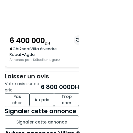
Équipements :
• Système d’alarme et
caméras de surveillance.
• Domotique pour un confort
moderne.
6 400 000
• Panneaux solaires pour une
DH
énergie écologique.
4
Ch
2
sdb
Villa à vendre
Rabat -Agdal
Annonce par : Sélection agenz
Prix : 6 800 000 DH
Laisser un avis
Pour plus d’informations ou
pour planifier une visite,
Votre avis sur ce
6 800 000
DH
contactez-nous par téléphone.
prix
Pas
Trop
Merci d’avance.
Au prix
cher
cher
Signaler cette annonce
Signaler cette annonce