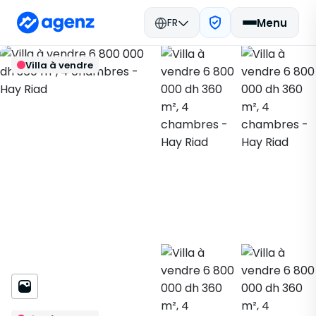
FR
Menu
Immobilier Maroc
Acheter
Retour
Enregistrer
Villa à vendre
Rabat
Villa
Hay Riad
755131