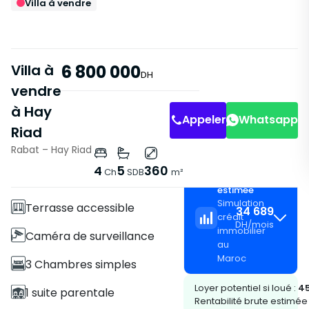
Villa à vendre
Villa à
6 800 000
DH
vendre
à Hay
Appeler
Whatsapp
Riad
Rabat – Hay Riad
Caractéristiques
4
5
360
Ch
SDB
m²
Mensualité
Villa
estimée
Simulation
Terrasse accessible
34 689
crédit
DH
/
mois
immobilier
Caméra de surveillance
au
Maroc
3 Chambres simples
Loyer potentiel si loué :
45
1 suite parentale
Rentabilité brute estimée