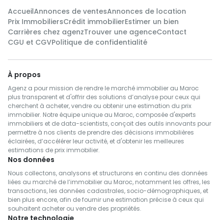
maintenant pour organiser une
Accueil
Annonces de ventes
Annonces de location
visite et découvrir toutes les
Prix Immobiliers
Crédit immobilier
Estimer un bien
merveilles que cette propriété
Carrières chez agenz
Trouver une agence
Contact
a à offrir !
CGU et CGV
Politique de confidentialité
À propos
Agenz a pour mission de rendre le marché immobilier au Maroc
plus transparent et d'offrir des solutions d’analyse pour ceux qui
cherchent à acheter, vendre ou obtenir une estimation du prix
immobilier. Notre équipe unique au Maroc, composée d'experts
immobiliers et de data-scientists, conçoit des outils innovants pour
permettre à nos clients de prendre des décisions immobilières
éclairées, d’accélérer leur activité, et d'obtenir les meilleures
estimations de prix immobilier.
Nos données
Nous collectons, analysons et structurons en continu des données
liées au marché de l’immobilier au Maroc, notamment les offres, les
transactions, les données cadastrales, socio-démographiques, et
bien plus encore, afin de fournir une estimation précise à ceux qui
souhaitent acheter ou vendre des propriétés.
Notre technologie