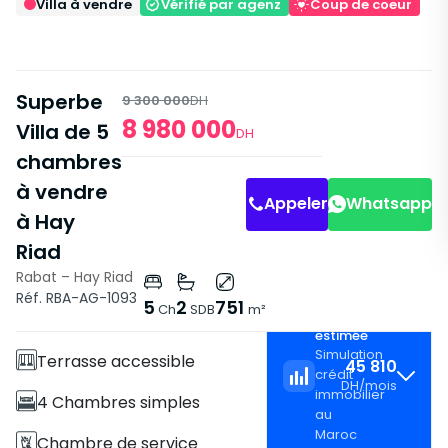
Villa à vendre
Vérifié par agenz
Coup de coeur
Superbe
9 300 000
DH
8 980 000
Villa de 5
DH
chambres
Séjour
Séjour
à vendre
Appeler
Whatsapp
à Hay
Riad
Rabat – Hay Riad
Caractéristiques
Réf. RBA-AG-1093
5
2
751
Ch
SDB
m²
Mensualité
Villa
estimée
Simulation
Terrasse accessible
45 810
crédit
DH
/
mois
immobilier
4 Chambres simples
au
Maroc
Chambre de service