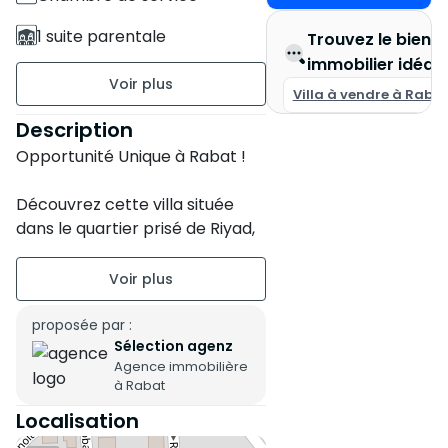
1 suite parentale
Trouvez le bien
immobilier idéal
2 Salles de bains
Villa à vendre à Raba
Espace jeu enfants
Description
Opportunité Unique à Rabat !
751 m2 de terrain
550 m2 de surface
Découvrez cette villa située
construite
dans le quartier prisé de Riyad,
un véritable trésor à
Non meublé
transformer selon vos envies !
2 étages
Cette propriété spacieuse est
proposée par :
Sélection agenz
idéale pour accueillir
Ancienneté de la
Agence immobilière
confortablement votre famille
construction : Plus de 20 ans
à Rabat
ou pour un investissement
État du bien : Travaux à
Localisation
prometteur.
prévoir