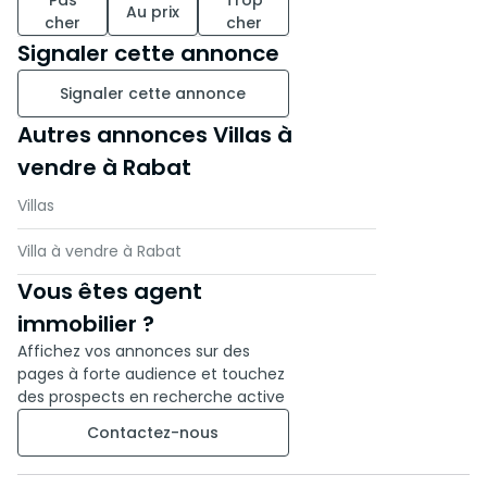
Pas
Trop
Au prix
cher
cher
Premier étage :
Signaler cette annonce
- Suite parentale avec dressing
et salle de bain privative
Signaler cette annonce
- 3 chambres supplémentaires
Autres annonces Villas à
- Terrasses et balcons pour
profiter de la vue
vendre à Rabat
Villas
Cette villa offre un potentiel
exceptionnel : imaginez-la
Villa à vendre à Rabat
rénovée, scintillante, et prête à
Vous êtes agent
devenir un véritable bijou !
immobilier ?
Ne laissez pas passer cette
Affichez vos annonces sur des
chance unique d’acquérir un
pages à forte audience et touchez
bien dans l’un des quartiers les
des prospects en recherche active
plus recherchés de Rabat.
Contactez-nous
Contactez-nous dès