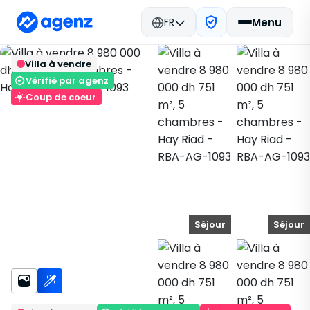
FR
Menu
Immobilier Maroc
Acheter
Retour
Enregistrer
Villa à vendre
Rabat
Villa
Hay Riad
RBA-AG-1093
Vérifié par agenz
Coup de coeur
Séjour
Séjour