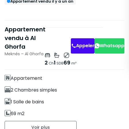
Appartement vendu il y a un an
Appartement
vendu à Al
Appeler
Whatsapp
Ghorfa
Meknès – Al Ghorfa
Caractéristiques
2
1
69
Ch
SDB
m²
Sans Ascenseur
Appartement
2 Chambres simples
1 Salle de bains
69 m2
Non meublé