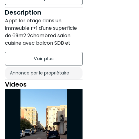
étage 1
Description
Appt 1er etage dans un
4 appartements par palier
immeuble r+1 d'une superficie
Ancienneté de la
de 69m2 2chambred salon
construction : Entre 11 et 20
cuisine avec balcon SDB et
ans
toilette
État du bien : Correct
Annonce par le propriétaire
Balcon
Videos