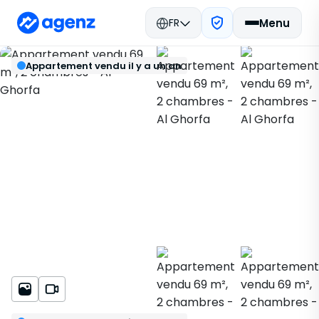
FR
Menu
Immobilier Maroc
Vendu
Retour
Enregistrer
Appartement vendu il y a un an
Meknès
Appartement
Al Ghorfa
82638