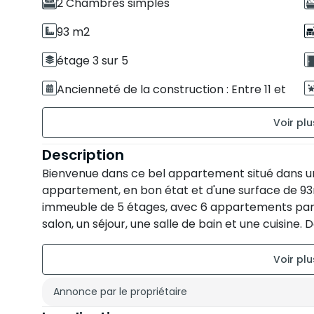
2 Chambres simples
93 m2
étage 3 sur 5
Ancienneté de la construction : Entre 11 et
20 ans
Description
Bienvenue dans ce bel appartement situé dans un
appartement, en bon état et d'une surface de 93
immeuble de 5 étages, avec 6 appartements par 
salon, un séjour, une salle de bain et une cuisine. 
disponible, un véritable atout dans cette région. 
20 ans. Si vous recherchez un appartement confor
contacter pour organiser une visite. Ce bien est i
recherche d'un cadre de vie paisible.
Annonce par le propriétaire