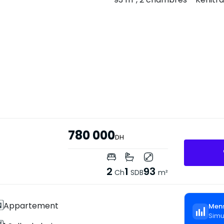
780 000
DH
2
1
93
Ch
SDB
m²
Appartement
Mens
Simu