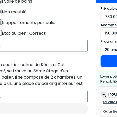
1 Salle de bains
Prix du bi
Non meublé
6 appartements par palier
Acompte
État du bien : Correct
Programm
 quartier calme de Kénitra. Cet
m², se trouve au 3ème étage d'un
Loyer pote
palier. Il se compose de 2 chambres, un
Rentabili
De plus, une place de parking intérieur est
L'ancienneté du bien est estimée entre 11 et
Trou
table et bien situé, ne tardez pas à nous
déal pour les familles ou les personnes à la
la Ville
Quarti