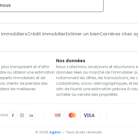
nous
x Immobiliers
Crédit immobilier
Estimer un bien
Carrières chez a
Nos données
us transparent et d'offrir
Nous collectons, analysons et structurons 
dre ou obtenir une estimation
données liées au marché de l’immobilier a
xperts immobiliers et de
notamment les offres, les transactions, les
nos clients de prendre des
cadastrales, socio-démographiques, et bie
btenir les meilleures
afin de fournir une estimation précise à ce
acheter ou vendre des propriétés.
NOUS
© 2026
Agenz
— Tous droits réservés.