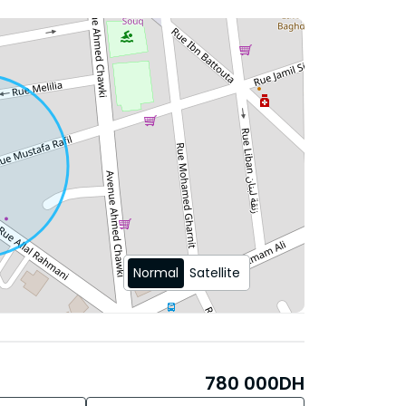
Normal
Satellite
780 000
DH