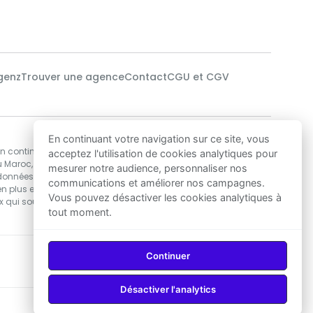
genz
Trouver une agence
Contact
CGU et CGV
Notre technologie
En continuant votre navigation sur ce site, vous
en continu des
Nos data-scientists utilisent des algorithmes
acceptez l'utilisation de cookies analytiques pour
u Maroc,
de Machine Learning pour développer les
mesurer notre audience, personnaliser nos
 données
solutions d’estimations de prix immobilier les
communications et améliorer nos campagnes.
n plus encore,
plus précises au Maroc, garantissant ainsi
Vous pouvez désactiver les cookies analytiques à
ux qui souhaitent
une excellente base de décision pour acheter
tout moment.
ou vendre.
Continuer
Telecharger sur
Telecharger sur
App Store
Google Play
Désactiver l'analytics