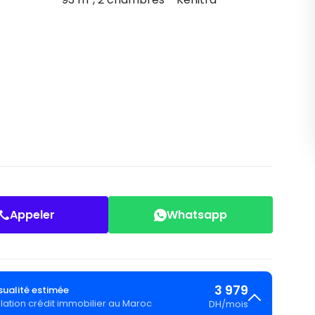
Appeler
Whatsapp
3 979
ualité estimée
lation crédit immobilier au Maroc
DH
/
mois