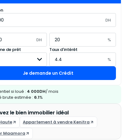
en
DH
DH
%
e de prêt
Taux d'intérêt
%
Je demande un Crédit
ntiel si loué :
4 000
DH
/ mois
té brute estimée :
6.1
%
vez le bien immobilier idéal
 Haute
Appartement à vendre Kenitra
er Maamora