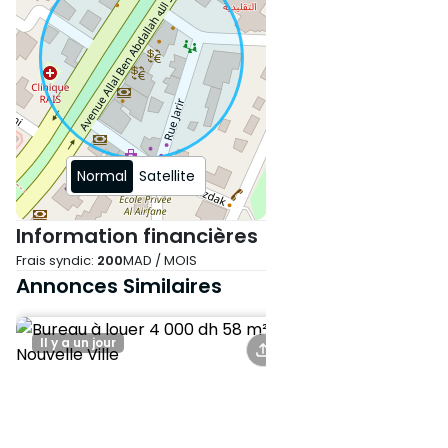
Normal
Satellite
Information financières
Frais syndic:
200
MAD / MOIS
Annonces Similaires
Il y a un jour
Il y a 16 jours