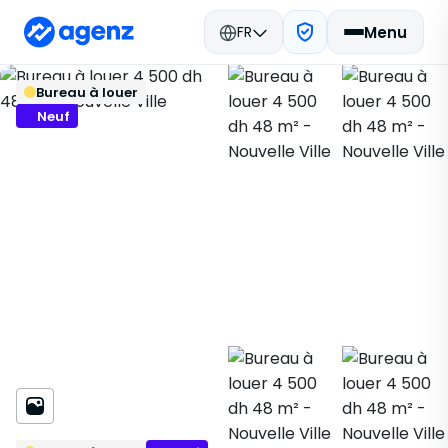
FR
Menu
Immobilier Maroc
Louer
Fès
Retour
Enregistrer
Bureau à louer
Bureau
Nouvelle Ville
142737
Neuf