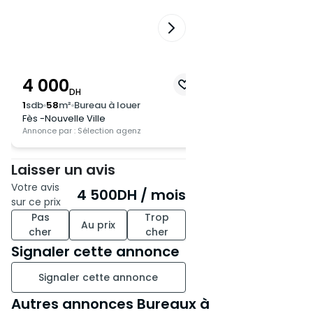
4 000
15 000
DH
DH
1
sdb
58
m²
Bureau à louer
2
sdb
155
m²
Bureau 
Fès -Nouvelle Ville
Fès -Nouvelle Ville
Annonce par : Sélection agenz
Annonce par : Sélection
Laisser un avis
Votre avis
4 500
DH
/ mois
sur ce prix
Pas
Trop
Au prix
cher
cher
Signaler cette annonce
Signaler cette annonce
Autres annonces Bureaux à