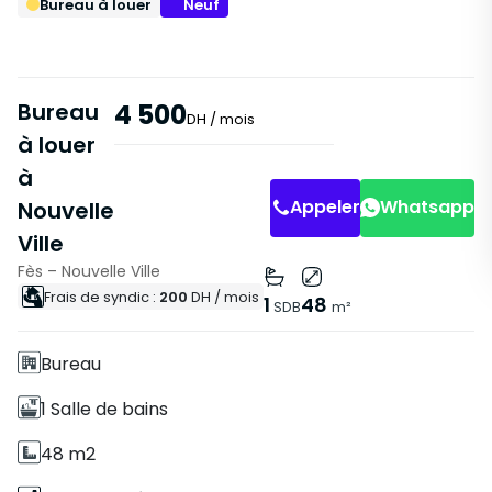
Bureau à louer
Neuf
Bureau
4 500
DH
/ mois
à louer
à
Appeler
Whatsapp
Nouvelle
Ville
Fès – Nouvelle Ville
Caractéristiques
Frais de syndic :
200
DH
/ mois
1
48
SDB
m²
Avec Ascenseur
Bureau
1 Salle de bains
48 m2