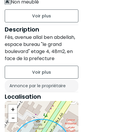
Non meublé
étage 4 sur 7
Ancienneté de la
Description
construction : Entre 1 et 5 ans
Fès, avenue allal ben abdellah,
espace bureau "le grand
État du bien : Neuf
boulevard" etage 4, 48m2, en
Résidence sécurisée
face de la prefecture
Nord
Sans vis-à-vis
Annonce par le propriétaire
Localisation
+
−