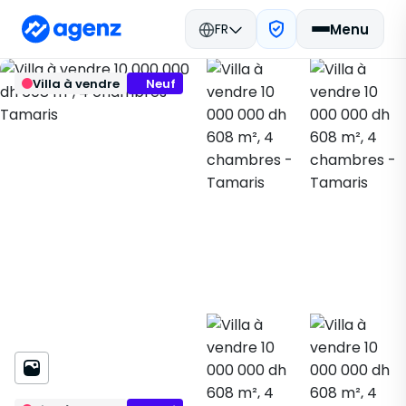
FR
Menu
Immobilier Maroc
Acheter
Retour
Enregistrer
Villa à vendre
Neuf
Dar Bouazza
Villa
Tamaris
602769