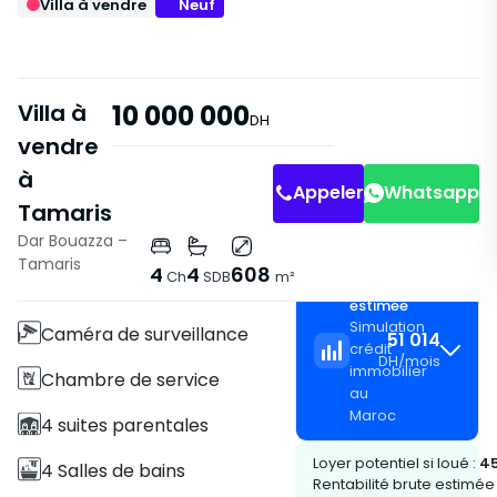
Villa à vendre
Neuf
Villa à
10 000 000
DH
vendre
à
Appeler
Whatsapp
Tamaris
Dar Bouazza –
Caractéristiques
Tamaris
4
4
608
Ch
SDB
m²
Mensualité
Villa
estimée
Simulation
Caméra de surveillance
51 014
crédit
DH
/
mois
immobilier
Chambre de service
au
Maroc
4 suites parentales
Loyer potentiel si loué :
45
4 Salles de bains
Rentabilité brute estimée