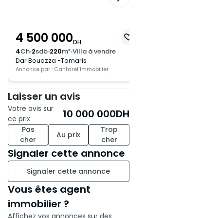
unique sur le marché. Pour plus
de renseignements,
contactez-nous au 79.
4 500 000
4 600 000
DH
DH
4
Ch
2
sdb
220
m²
Villa à vendre
4
Ch
3
sdb
443
m²
Vi
Dar Bouazza -Tamaris
Dar Bouazza -Tamar
Annonce par : Cantarel Immobilier
Annonce par : Sélection
Laisser un avis
Votre avis sur
10 000 000
DH
ce prix
Pas
Trop
Au prix
cher
cher
Signaler cette annonce
Signaler cette annonce
Vous êtes agent
immobilier ?
Affichez vos annonces sur des