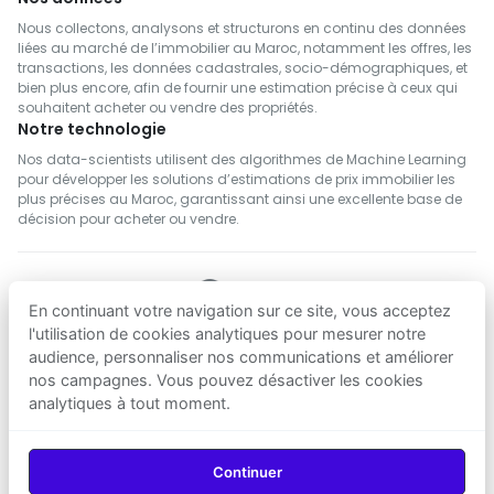
Nous collectons, analysons et structurons en continu des données
liées au marché de l’immobilier au Maroc, notamment les offres, les
transactions, les données cadastrales, socio-démographiques, et
bien plus encore, afin de fournir une estimation précise à ceux qui
souhaitent acheter ou vendre des propriétés.
Notre technologie
Nos data-scientists utilisent des algorithmes de Machine Learning
pour développer les solutions d’estimations de prix immobilier les
plus précises au Maroc, garantissant ainsi une excellente base de
décision pour acheter ou vendre.
En continuant votre navigation sur ce site, vous acceptez
SUIVEZ NOUS
l'utilisation de cookies analytiques pour mesurer notre
audience, personnaliser nos communications et améliorer
nos campagnes. Vous pouvez désactiver les cookies
Telecharger sur
Telecharger sur
analytiques à tout moment.
App Store
Google Play
© 2026
Agenz
— Tous droits réservés.
Continuer