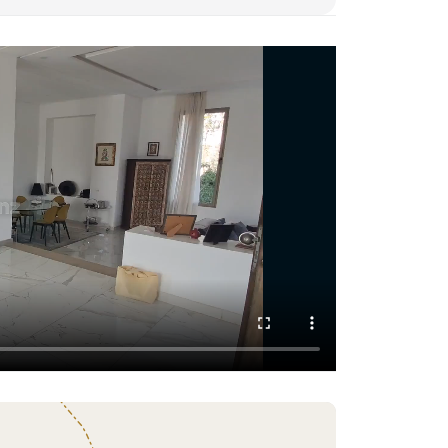
ine
 et 2 grandes terrasses