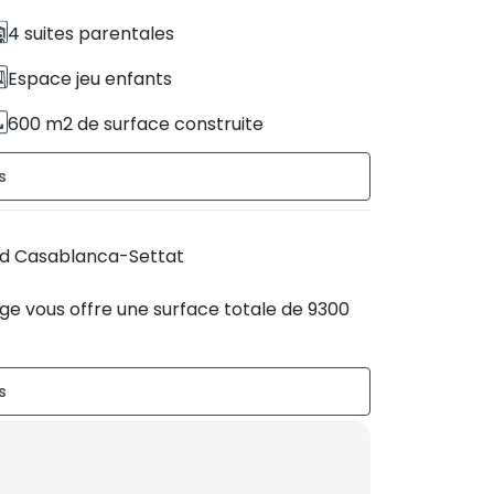
4 suites parentales
Espace jeu enfants
600 m2 de surface construite
2 étages
État du bien : Correct
and Casablanca-Settat
Piscine
tige vous offre une surface totale de 9300
Chauffe eau solaire
Sans vis-à-vis
t aménagé et d’un environnement idéal