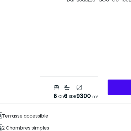
6
6
9300
Ch
SDB
m²
Terrasse accessible
2 Chambres simples