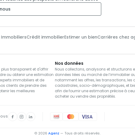
nous
ire de cette villa exceptionnelle.
e visite et découvrir par vous-même tout
x Immobiliers
Crédit immobilier
Estimer un bien
Carrières chez a
Nos données
us transparent et d'offrir
Nous collectons, analysons et structurons 
dre ou obtenir une estimation
données liées au marché de l’immobilier a
xperts immobiliers et de
notamment les offres, les transactions, les
nos clients de prendre des
cadastrales, socio-démographiques, et bie
btenir les meilleures
afin de fournir une estimation précise à ce
acheter ou vendre des propriétés.
NOUS
© 2026
Agenz
— Tous droits réservés.