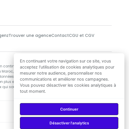
genz
Trouver une agence
Contact
CGU et CGV
Notre technologie
En continuant votre navigation sur ce site, vous
en continu des
Nos data-scientists utilisent des algorithmes
acceptez l'utilisation de cookies analytiques pour
u Maroc,
de Machine Learning pour développer les
mesurer notre audience, personnaliser nos
 données
solutions d’estimations de prix immobilier les
communications et améliorer nos campagnes.
n plus encore,
plus précises au Maroc, garantissant ainsi
Vous pouvez désactiver les cookies analytiques à
ux qui souhaitent
une excellente base de décision pour acheter
tout moment.
ou vendre.
Continuer
Telecharger sur
Telecharger sur
App Store
Google Play
Désactiver l'analytics