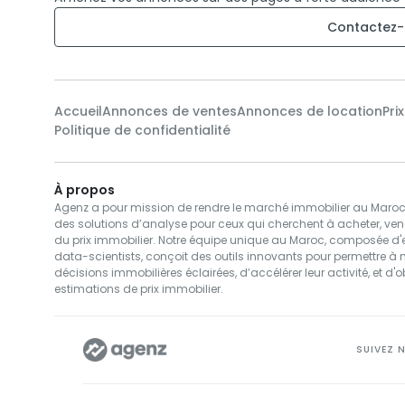
Contactez-
Ne manquez pas l'opportunité de devenir propriéta
Contactez-nous dès maintenant pour planifier un
ce qu’elle a à offrir.
Accueil
Annonces de ventes
Annonces de location
Pri
Politique de confidentialité
À propos
Agenz a pour mission de rendre le marché immobilier au Maroc pl
des solutions d’analyse pour ceux qui cherchent à acheter, ven
du prix immobilier. Notre équipe unique au Maroc, composée d'e
data-scientists, conçoit des outils innovants pour permettre à 
décisions immobilières éclairées, d’accélérer leur activité, et d'o
estimations de prix immobilier.
SUIVEZ 