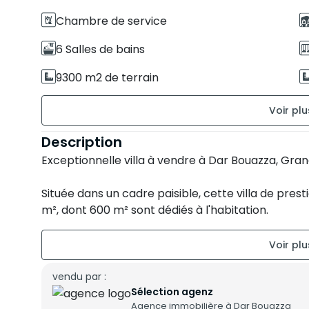
Chambre de service
6 Salles de bains
9300 m2 de terrain
Non meublé
Ancienneté de la construction : Entre 1 et
Description
5 ans
Exceptionnelle villa à vendre à Dar Bouazza, Gr
Jardin
Située dans un cadre paisible, cette villa de pres
Garage
m², dont 600 m² sont dédiés à l'habitation.
terrain sport
Vous profiterez d'un vaste jardin magnifiquemen
pour la détente.
vendu par :
Sélection agenz
Caractéristiques principales :
Agence immobilière à Dar Bouazza